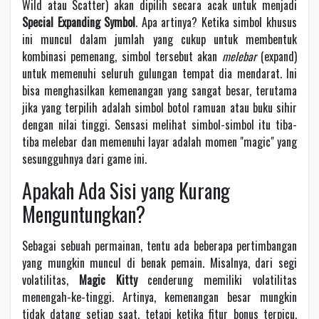
Wild atau Scatter) akan dipilih secara acak untuk menjadi
Special Expanding Symbol
. Apa artinya? Ketika simbol khusus
ini muncul dalam jumlah yang cukup untuk membentuk
kombinasi pemenang, simbol tersebut akan
melebar
(expand)
untuk memenuhi seluruh gulungan tempat dia mendarat. Ini
bisa menghasilkan kemenangan yang sangat besar, terutama
jika yang terpilih adalah simbol botol ramuan atau buku sihir
dengan nilai tinggi. Sensasi melihat simbol-simbol itu tiba-
tiba melebar dan memenuhi layar adalah momen "magic" yang
sesungguhnya dari game ini.
Apakah Ada Sisi yang Kurang
Menguntungkan?
Sebagai sebuah permainan, tentu ada beberapa pertimbangan
yang mungkin muncul di benak pemain. Misalnya, dari segi
volatilitas,
Magic Kitty
cenderung memiliki volatilitas
menengah-ke-tinggi. Artinya, kemenangan besar mungkin
tidak datang setiap saat, tetapi ketika fitur bonus terpicu,