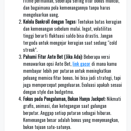
ritme permainan, seberapa sering fitur bonus muncul,
dan bagaimana pola kemenangannya tanpa harus
mengeluarkan uang.
Kelola Bankroll dengan Tegas:
Tentukan batas kerugian
dan kemenangan sebelum mulai. Ingat, volatilitas
tinggi berarti fluktuasi saldo bisa drastis. Jangan
tergoda untuk mengejar kerugian saat sedang “cold
streak”.
Pahami Fitur Ante Bet (Jika Ada):
Beberapa versi
menawarkan opsi Ante Bet,
link gacor
di mana kamu
membayar lebih per putaran untuk meningkatkan
peluang memicu fitur bonus. Ini bisa jadi strategi, tapi
juga mempercepat pengeluaran. Evaluasi apakah sesuai
dengan style dan budgetmu.
Fokus pada Pengalaman, Bukan Hanya Jackpot:
Nikmati
grafis, animasi, dan ketegangan saat gulungan
berputar. Anggap setiap putaran sebagai hiburan.
Kemenangan besar adalah bonus yang menyenangkan,
bukan tujuan satu-satunya.