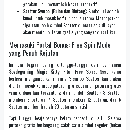
gerakan lucu, menambah kesan interaktif.
Scatter Symbol (Bulan dan Bintang):
Simbol ini adalah
kunci untuk masuk ke fitur bonus utama. Mendapatkan
tiga atau lebih simbol Scatter di mana saja di layar
akan memicu putaran gratis yang sangat dinantikan.
Memasuki Portal Bonus: Free Spin Mode
yang Penuh Kejutan
Ini dia bagian paling ditunggu-tunggu dari permainan
Spadegaming Magic Kitty
: Fitur Free Spins. Saat kamu
berhasil mengumpulkan minimal 3 simbol Scatter, kamu akan
diantar masuk ke mode putaran gratis. Jumlah putaran gratis
yang didapatkan tergantung dari jumlah Scatter: 3 Scatter
memberi 8 putaran, 4 Scatter memberi 12 putaran, dan 5
Scatter memberi hadiah 20 putaran gratis!
Tapi tunggu, keajaibannya belum berhenti di situ. Selama
putaran gratis berlangsung, salah satu simbol reguler (bukan