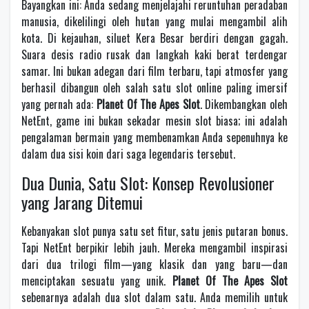
Bayangkan ini: Anda sedang menjelajahi reruntuhan peradaban
manusia, dikelilingi oleh hutan yang mulai mengambil alih
kota. Di kejauhan, siluet Kera Besar berdiri dengan gagah.
Suara desis radio rusak dan langkah kaki berat terdengar
samar. Ini bukan adegan dari film terbaru, tapi atmosfer yang
berhasil dibangun oleh salah satu slot online paling imersif
yang pernah ada:
Planet Of The Apes Slot
. Dikembangkan oleh
NetEnt, game ini bukan sekadar mesin slot biasa; ini adalah
pengalaman bermain yang membenamkan Anda sepenuhnya ke
dalam dua sisi koin dari saga legendaris tersebut.
Dua Dunia, Satu Slot: Konsep Revolusioner
yang Jarang Ditemui
Kebanyakan slot punya satu set fitur, satu jenis putaran bonus.
Tapi NetEnt berpikir lebih jauh. Mereka mengambil inspirasi
dari dua trilogi film—yang klasik dan yang baru—dan
menciptakan sesuatu yang unik.
Planet Of The Apes Slot
sebenarnya adalah dua slot dalam satu. Anda memilih untuk