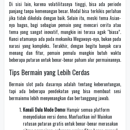
Di sisi lain, karena volatilitasnya tinggi, bisa ada periode
panjang tanpa kemenangan besar. Modal bisa terkikis perlahan
jika tidak dikelola dengan baik. Selain itu, meski tema Asian-
nya bagus, bagi sebagian pemain yang mencari cerita atau
tema yang sangat inovatif, mungkin ini terasa agak “biasa”.
Kunci utamanya ada pada mekanika Megaways-nya, bukan pada
narasi yang kompleks. Terakhir, dengan begitu banyak cara
menang dan fitur, pemain pemula mungkin butuh waktu
beberapa putaran untuk benar-benar paham alur permainannya.
Tips Bermain yang Lebih Cerdas
Bermain slot pada dasarnya adalah tentang keberuntungan,
tapi ada beberapa pendekatan yang bisa membuat sesi
bermainmu lebih menyenangkan dan bertanggung jawab.
Kenali Dulu Mode Demo:
Hampir semua platform
menyediakan versi demo. Manfaatkan ini! Mainkan
ratusan putaran gratis untuk benar-benar merasakan