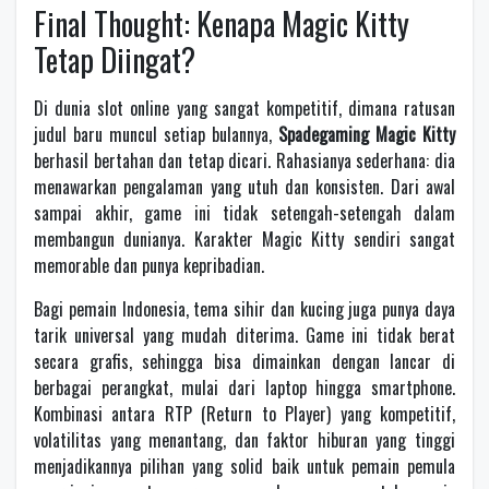
Final Thought: Kenapa Magic Kitty
Tetap Diingat?
Di dunia slot online yang sangat kompetitif, dimana ratusan
judul baru muncul setiap bulannya,
Spadegaming Magic Kitty
berhasil bertahan dan tetap dicari. Rahasianya sederhana: dia
menawarkan pengalaman yang utuh dan konsisten. Dari awal
sampai akhir, game ini tidak setengah-setengah dalam
membangun dunianya. Karakter Magic Kitty sendiri sangat
memorable dan punya kepribadian.
Bagi pemain Indonesia, tema sihir dan kucing juga punya daya
tarik universal yang mudah diterima. Game ini tidak berat
secara grafis, sehingga bisa dimainkan dengan lancar di
berbagai perangkat, mulai dari laptop hingga smartphone.
Kombinasi antara RTP (Return to Player) yang kompetitif,
volatilitas yang menantang, dan faktor hiburan yang tinggi
menjadikannya pilihan yang solid baik untuk pemain pemula