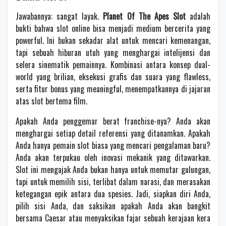
Jawabannya: sangat layak.
Planet Of The Apes Slot
adalah
bukti bahwa slot online bisa menjadi medium bercerita yang
powerful. Ini bukan sekadar alat untuk mencari kemenangan,
tapi sebuah hiburan utuh yang menghargai intelijensi dan
selera sinematik pemainnya. Kombinasi antara konsep dual-
world yang brilian, eksekusi grafis dan suara yang flawless,
serta fitur bonus yang meaningful, menempatkannya di jajaran
atas slot bertema film.
Apakah Anda penggemar berat franchise-nya? Anda akan
menghargai setiap detail referensi yang ditanamkan. Apakah
Anda hanya pemain slot biasa yang mencari pengalaman baru?
Anda akan terpukau oleh inovasi mekanik yang ditawarkan.
Slot ini mengajak Anda bukan hanya untuk memutar gulungan,
tapi untuk memilih sisi, terlibat dalam narasi, dan merasakan
ketegangan epik antara dua spesies. Jadi, siapkan diri Anda,
pilih sisi Anda, dan saksikan apakah Anda akan bangkit
bersama Caesar atau menyaksikan fajar sebuah kerajaan kera