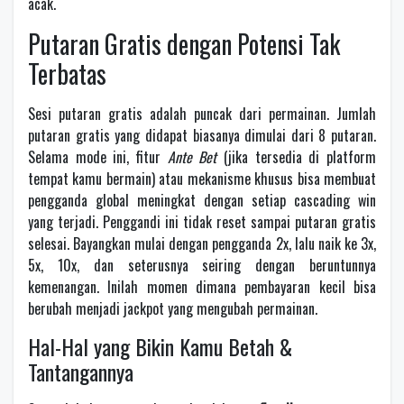
acak.
Putaran Gratis dengan Potensi Tak
Terbatas
Sesi putaran gratis adalah puncak dari permainan. Jumlah
putaran gratis yang didapat biasanya dimulai dari 8 putaran.
Selama mode ini, fitur
Ante Bet
(jika tersedia di platform
tempat kamu bermain) atau mekanisme khusus bisa membuat
pengganda global meningkat dengan setiap cascading win
yang terjadi. Penggandi ini tidak reset sampai putaran gratis
selesai. Bayangkan mulai dengan pengganda 2x, lalu naik ke 3x,
5x, 10x, dan seterusnya seiring dengan beruntunnya
kemenangan. Inilah momen dimana pembayaran kecil bisa
berubah menjadi jackpot yang mengubah permainan.
Hal-Hal yang Bikin Kamu Betah &
Tantangannya