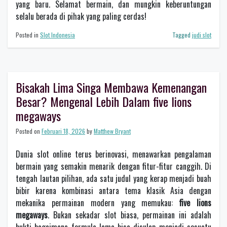
yang baru. Selamat bermain, dan mungkin keberuntungan
selalu berada di pihak yang paling cerdas!
Posted in
Slot Indonesia
Tagged
judi slot
Bisakah Lima Singa Membawa Kemenangan
Besar? Mengenal Lebih Dalam five lions
megaways
Posted on
Februari 18, 2026
by
Matthew Bryant
Dunia slot online terus berinovasi, menawarkan pengalaman
bermain yang semakin menarik dengan fitur-fitur canggih. Di
tengah lautan pilihan, ada satu judul yang kerap menjadi buah
bibir karena kombinasi antara tema klasik Asia dengan
mekanika permainan modern yang memukau:
five lions
megaways
. Bukan sekadar slot biasa, permainan ini adalah