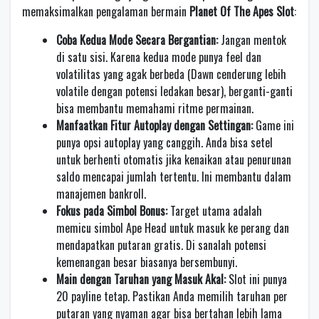
memaksimalkan pengalaman bermain
Planet Of The Apes Slot
:
Coba Kedua Mode Secara Bergantian:
Jangan mentok
di satu sisi. Karena kedua mode punya feel dan
volatilitas yang agak berbeda (Dawn cenderung lebih
volatile dengan potensi ledakan besar), berganti-ganti
bisa membantu memahami ritme permainan.
Manfaatkan Fitur Autoplay dengan Settingan:
Game ini
punya opsi autoplay yang canggih. Anda bisa setel
untuk berhenti otomatis jika kenaikan atau penurunan
saldo mencapai jumlah tertentu. Ini membantu dalam
manajemen bankroll.
Fokus pada Simbol Bonus:
Target utama adalah
memicu simbol Ape Head untuk masuk ke perang dan
mendapatkan putaran gratis. Di sanalah potensi
kemenangan besar biasanya bersembunyi.
Main dengan Taruhan yang Masuk Akal:
Slot ini punya
20 payline tetap. Pastikan Anda memilih taruhan per
putaran yang nyaman agar bisa bertahan lebih lama