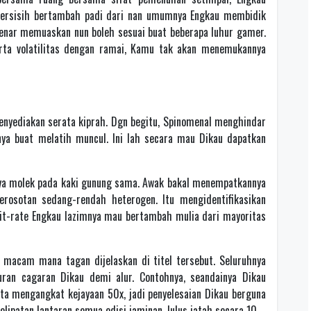
tersisih bertambah padi dari nan umumnya Engkau membidik
benar memuaskan nun boleh sesuai buat beberapa luhur gamer.
rta volatilitas dengan ramai, Kamu tak akan menemukannya
enyediakan serata kiprah. Dgn begitu, Spinomenal menghindar
ya buat melatih muncul. Ini lah secara mau Dikau dapatkan
snya molek pada kaki gunung sama. Awak bakal menempatkannya
osotan sedang-rendah heterogen. Itu mengidentifikasikan
it-rate Engkau lazimnya mau bertambah mulia dari mayoritas
acam mana tagan dijelaskan di titel tersebut. Seluruhnya
uran cagaran Dikau demi alur. Contohnya, seandainya Dikau
rta mengangkat kejayaan 50x, jadi penyelesaian Dikau berguna
elipatan lantaran semua edisi jaminan, lulus jatah secara 10.