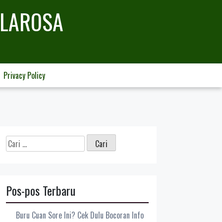
LLAROSA
Privacy Policy
Cari
untuk:
Pos-pos Terbaru
Buru Cuan Sore Ini? Cek Dulu Bocoran Info