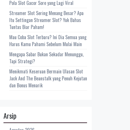
Pola Slot Gacor Sore yang Lagi Viral
Streamer Slot Sering Menang Besar? Apa
Itu Settingan Streamer Slot? Yuk Bahas
Tuntas Biar Paham!
Mau Coba Slot Terbaru? Ini Dia Semua yang
Harus Kamu Pahami Sebelum Mulai Main
Mengapa Sabar Bukan Sekadar Menunggu,
Tapi Strategi?
Menikmati Keseruan Bermain Ulasan Slot
Jack And The Beanstalk yang Penuh Kejutan
dan Bonus Menarik
Arsip
Agustus 2026