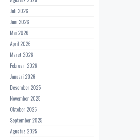
Juli 2026
Juni 2026
Mei 2026
April 2026
Maret 2026
Februari 2026
Januari 2026
Desember 2025
November 2025
Oktober 2025
September 2025
Agustus 2025