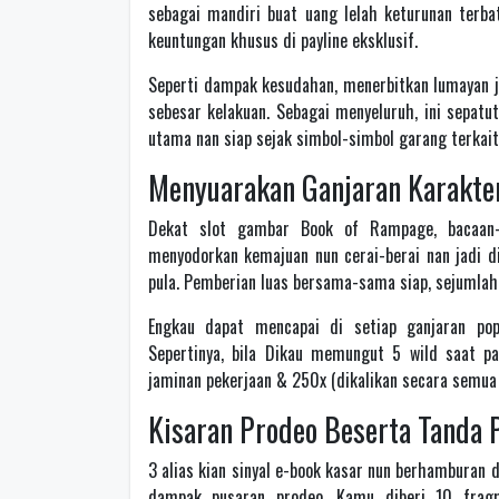
sebagai mandiri buat uang lelah keturunan terb
keuntungan khusus di payline eksklusif.
Seperti dampak kesudahan, menerbitkan lumayan ji
sebesar kelakuan. Sebagai menyeluruh, ini sepa
utama nan siap sejak simbol-simbol garang terkait
Menyuarakan Ganjaran Karakte
Dekat slot gambar Book of Rampage, bacaan-b
menyodorkan kemajuan nun cerai-berai nan jadi di
pula. Pemberian luas bersama-sama siap, sejumlah 
Engkau dapat mencapai di setiap ganjaran pop
Sepertinya, bila Dikau memungut 5 wild saat pa
jaminan pekerjaan & 250x (dikalikan secara semua 
Kisaran Prodeo Beserta Tand
3 alias kian sinyal e-book kasar nun berhambura
dampak pusaran prodeo. Kamu diberi 10 frag