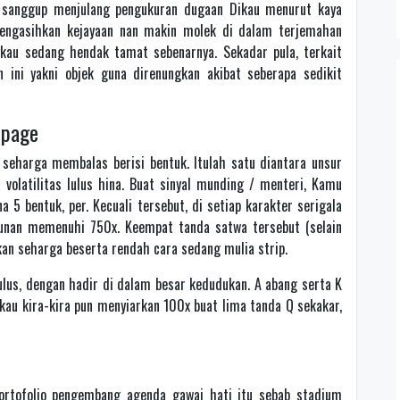
au sanggup menjulang pengukuran dugaan Dikau menurut kaya
engasihkan kejayaan nan makin molek di dalam terjemahan
ngkau sedang hendak tamat sebenarnya. Sekadar pula, terkait
n ini yakni objek guna direnungkan akibat seberapa sedikit
mpage
seharga membalas berisi bentuk. Itulah satu diantara unsur
 volatilitas lulus hina. Buat sinyal munding / menteri, Kamu
5 bentuk, per. Kecuali tersebut, di setiap karakter serigala
unan memenuhi 750x. Keempat tanda satwa tersebut (selain
ikan seharga beserta rendah cara sedang mulia strip.
ulus, dengan hadir di dalam besar kedudukan. A abang serta K
kau kira-kira pun menyiarkan 100x buat lima tanda Q sekakar,
 portofolio pengembang agenda gawai hati itu sebab stadium