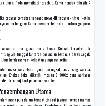
atas ulung. Pada mengikuti tersebut, Kamu hendak dikasih 4
ka tebaran tersebut sanggup mewakili sebanyak sinyal ketika
tutnya cuma berguna Kamu memperoleh satu diantara ganjaran
.
r
acaan ini per ganas serta kacau. Kecuali tersebut, itu
hitung ala tunggal lantaran penunaian berbasis derek segala
luhur berdasar saat kelipatan simpanan setia:
uler maka cerai-berai guna perangkat buas yang serupa.
yline, Engkau bakal dikasih imbalan 5, 000x guna ganjaran
edisi taruhan) buat pelunasan scatter.
a Pengembangan Utama
n dalam mana pula dalam tempat tinggal jasmani serupa mampu
men prodeo buat membuka. Kendatipun, Kamu kian cakap