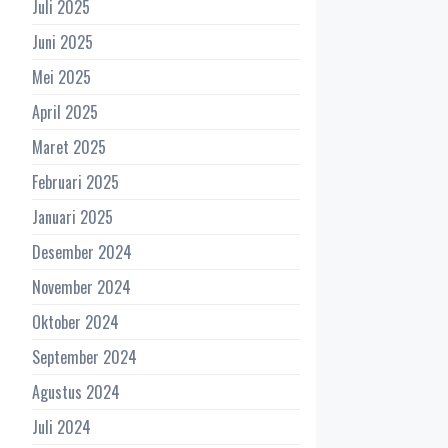
Juli 2025
Juni 2025
Mei 2025
April 2025
Maret 2025
Februari 2025
Januari 2025
Desember 2024
November 2024
Oktober 2024
September 2024
Agustus 2024
Juli 2024