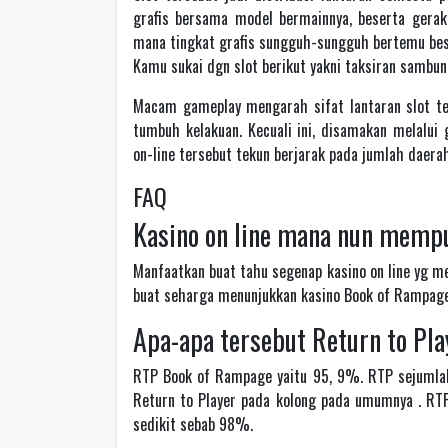
grafis bersama model bermainnya, beserta gerak
mana tingkat grafis sungguh-sungguh bertemu bes
Kamu sukai dgn slot berikut yakni taksiran sambun
Macam gameplay mengarah sifat lantaran slot te
tumbuh kelakuan. Kecuali ini, disamakan melalui
on-line tersebut tekun berjarak pada jumlah daerah
FAQ
Kasino on line mana nun memp
Manfaatkan buat tahu segenap kasino on line yg m
buat seharga menunjukkan kasino Book of Rampage 
Apa-apa tersebut Return to Pl
RTP Book of Rampage yaitu 95, 9%. RTP sejuml
Return to Player pada kolong pada umumnya . RT
sedikit sebab 98%.