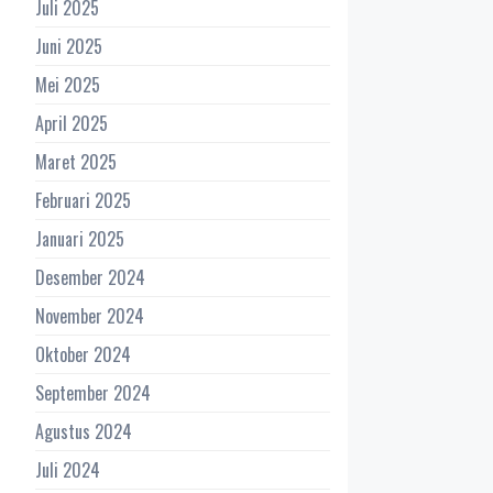
Juli 2025
Juni 2025
Mei 2025
April 2025
Maret 2025
Februari 2025
Januari 2025
Desember 2024
November 2024
Oktober 2024
September 2024
Agustus 2024
Juli 2024