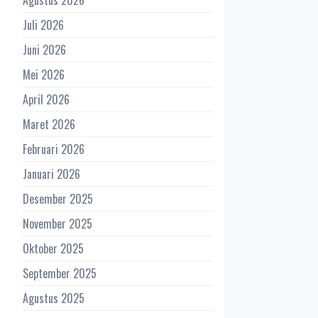
Juli 2026
Juni 2026
Mei 2026
April 2026
Maret 2026
Februari 2026
Januari 2026
Desember 2025
November 2025
Oktober 2025
September 2025
Agustus 2025