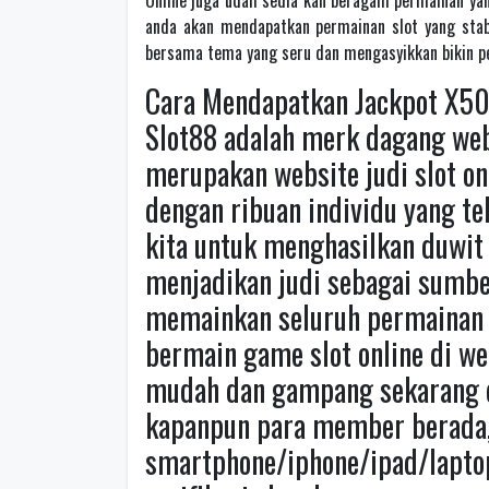
Online juga udah sedia kan beragam permainan yan
anda akan mendapatkan permainan slot yang stab
bersama tema yang seru dan mengasyikkan bikin pe
Cara Mendapatkan Jackpot X50
Slot88 adalah merk dagang web 
merupakan website judi slot on
dengan ribuan individu yang te
kita untuk menghasilkan duwi
menjadikan judi sebagai sumb
memainkan seluruh permainan ju
bermain game slot online di we
mudah dan gampang sekarang d
kapanpun para member berada,
smartphone/iphone/ipad/lapto