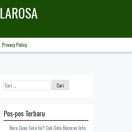
LLAROSA
Privacy Policy
Cari
untuk:
Pos-pos Terbaru
Buru Cuan Sore Ini? Cek Dulu Bocoran Info