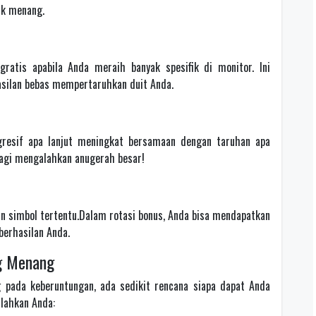
uk menang.
atis apabila Anda meraih banyak spesifik di monitor. Ini
silan bebas mempertaruhkan duit Anda.
gresif apa lanjut meningkat bersamaan dengan taruhan apa
bagi mengalahkan anugerah besar!
gan simbol tertentu.Dalam rotasi bonus, Anda bisa mendapatkan
berhasilan Anda.
g Menang
 pada keberuntungan, ada sedikit rencana siapa dapat Anda
lahkan Anda: