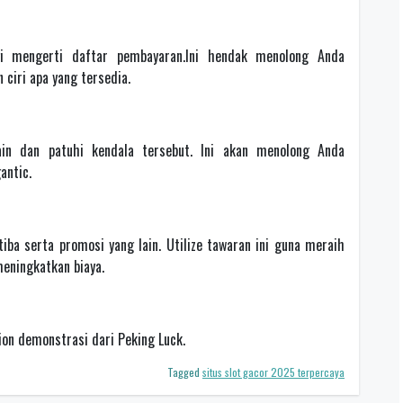
i mengerti daftar pembayaran.Ini hendak menolong Anda
ciri apa yang tersedia.
in dan patuhi kendala tersebut. Ini akan menolong Anda
antic.
iba serta promosi yang lain. Utilize tawaran ini guna meraih
meningkatkan biaya.
ion demonstrasi dari Peking Luck.
Tagged
situs slot gacor 2025 terpercaya