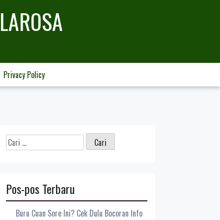
LLAROSA
Privacy Policy
Cari
untuk:
Pos-pos Terbaru
Buru Cuan Sore Ini? Cek Dulu Bocoran Info