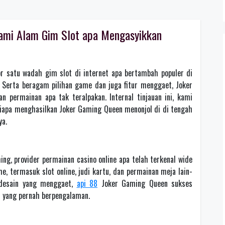
ami Alam Gim Slot apa Mengasyikkan
 satu wadah gim slot di internet apa bertambah populer di
 Serta beragam pilihan game dan juga fitur menggaet, Joker
permainan apa tak teralpakan. Internal tinjauan ini, kami
siapa menghasilkan Joker Gaming Queen menonjol di di tengah
ya.
ng, provider permainan casino online apa telah terkenal wide
e, termasuk slot online, judi kartu, dan permainan meja lain-
 desain yang menggaet,
api 88
Joker Gaming Queen sukses
 yang pernah berpengalaman.