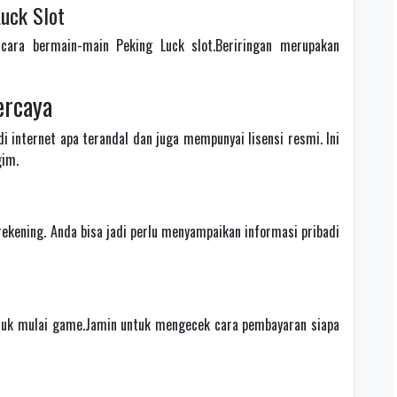
uck Slot
ra bermain-main Peking Luck slot.Beriringan merupakan
ercaya
 internet apa terandal dan juga mempunyai lisensi resmi. Ini
gim.
ekening. Anda bisa jadi perlu menyampaikan informasi pribadi
untuk mulai game.Jamin untuk mengecek cara pembayaran siapa