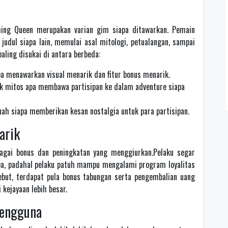
ming Queen merupakan varian gim siapa ditawarkan. Pemain
udul siapa lain, memulai asal mitologi, petualangan, sampai
aling disukai di antara berbeda:
pa menawarkan visual menarik dan fitur bonus menarik.
 mitos apa membawa partisipan ke dalam adventure siapa
uah siapa memberikan kesan nostalgia untuk para partisipan.
arik
agai bonus dan peningkatan yang menggiurkan.Pelaku segar
ba, padahal pelaku patuh mampu mengalami program loyalitas
ebut, terdapat pula bonus tabungan serta pengembalian uang
kejayaan lebih besar.
Pengguna