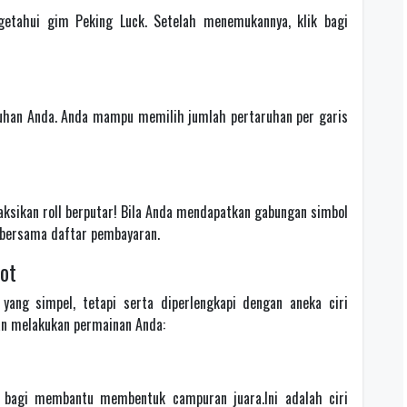
getahui gim Peking Luck. Setelah menemukannya, klik bagi
ruhan Anda. Anda mampu memilih jumlah pertaruhan per garis
aksikan roll berputar! Bila Anda mendapatkan gabungan simbol
 bersama daftar pembayaran.
ot
ng simpel, tetapi serta diperlengkapi dengan aneka ciri
 melakukan permainan Anda:
bagi membantu membentuk campuran juara.Ini adalah ciri