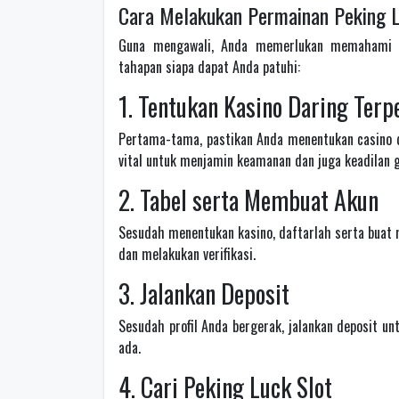
Cara Melakukan Permainan Peking L
Guna mengawali, Anda memerlukan memahami ca
tahapan siapa dapat Anda patuhi:
1. Tentukan Kasino Daring Terp
Pertama-tama, pastikan Anda menentukan casino di
vital untuk menjamin keamanan dan juga keadilan 
2. Tabel serta Membuat Akun
Sesudah menentukan kasino, daftarlah serta buat r
dan melakukan verifikasi.
3. Jalankan Deposit
Sesudah profil Anda bergerak, jalankan deposit 
ada.
4. Cari Peking Luck Slot