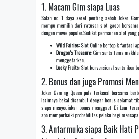
1. Macam Gim siapa Luas
Salah no. 1 daya seret penting sebab Joker Ga
mampu memilih dari ratusan slot gacor bersama j
dengan movie populer.Sedikit permainan slot yang p
Wild Fairies:
Slot Online bertopik fantasi a
Dragon’s Treasure:
Gim serta tema makhluk
menggetarkan.
Lucky Fruits:
Slot konvensional serta ikon b
2. Bonus dan juga Promosi Men
Joker Gaming Queen pula terkenal bersama berb
lazimnya bakal disambut dengan bonus selamat ti
siapa menyediakan bonus menggaet. Di Luar ters
apa memperbaiki probabilitas pelaku bagi mencapai 
3. Antarmuka siapa Baik Hati 