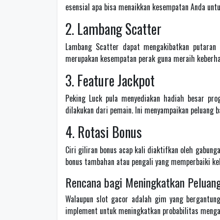
esensial apa bisa menaikkan kesempatan Anda unt
2. Lambang Scatter
Lambang Scatter dapat mengakibatkan putaran gr
merupakan kesempatan perak guna meraih keberha
3. Feature Jackpot
Peking Luck pula menyediakan hadiah besar pro
dilakukan dari pemain. Ini menyampaikan peluang 
4. Rotasi Bonus
Ciri giliran bonus acap kali diaktifkan oleh gabun
bonus tambahan atau pengali yang memperbaiki ke
Rencana bagi Meningkatkan Peluan
Walaupun slot gacor adalah gim yang bergantung
implement untuk meningkatkan probabilitas menga