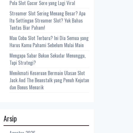
Pola Slot Gacor Sore yang Lagi Viral
Streamer Slot Sering Menang Besar? Apa
Itu Settingan Streamer Slot? Yuk Bahas
Tuntas Biar Paham!
Mau Coba Slot Terbaru? Ini Dia Semua yang
Harus Kamu Pahami Sebelum Mulai Main
Mengapa Sabar Bukan Sekadar Menunggu,
Tapi Strategi?
Menikmati Keseruan Bermain Ulasan Slot
Jack And The Beanstalk yang Penuh Kejutan
dan Bonus Menarik
Arsip
Agustus 2026