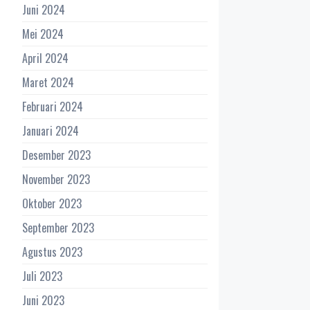
Juni 2024
Mei 2024
April 2024
Maret 2024
Februari 2024
Januari 2024
Desember 2023
November 2023
Oktober 2023
September 2023
Agustus 2023
Juli 2023
Juni 2023