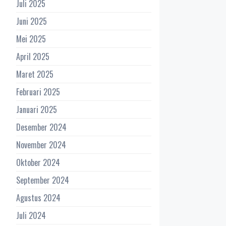
Juli 2025
Juni 2025
Mei 2025
April 2025
Maret 2025
Februari 2025
Januari 2025
Desember 2024
November 2024
Oktober 2024
September 2024
Agustus 2024
Juli 2024