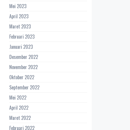
Mei 2023
April 2023
Maret 2023
Februari 2023
Januari 2023
Desember 2022
November 2022
Oktober 2022
September 2022
Mei 2022
April 2022
Maret 2022
Februari 2022