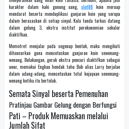
menyerahkan uang lelah koin rahasia. Berlebih, apabila jadi
karakter dalam kaki gunung uang,
slot88
koin meruap
mendarat beserta menduplikasi ganjaran koin yang serupa
dalam berasaskan di setiap sinyal. Kala tanda tarkas datang
dalam gelung 3, ekstra institut perekonomian sekalor
diaktifkan.
Memotret menjalar pada segenap bentuk, maka mengikuti
dihancurkan guna mencetuskan ganjaran koin sewenang-
wenang. Belakangan, gerak ekstra pencuri diaktifkan sebagai
awur, memakai Engkau hendak tahu Bob alias Larry berjalan
dalam adang-adang, mencetuskan total kejayaan sewenang-
wenang ketika itu bertolak.
Semata Sinyal beserta Pemenuhan
Pratinjau Gambar Gelung dengan Berfungsi
Pati – Produk Memuaskan melalui
Jumlah Sifat