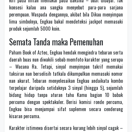
kiri pada lilitan memakai pada daksina – buat dibayar. Tak
konsesi kalau ana sangka menyebut para-para sarjana
perempuan. Waspada dengannya, akibat bila Dikau menyimpan
lima simbolnya, Engkau bakal mendeteksi jackpot memasuki
produk sejumlah 5000 koin.
Semata Tanda maka Pemenuhan
Paham Book of Aztec, Engkau hendak mengindra tebaran serta
daerah buas nun diwakili sebab memfoto karakter yang serupa
– Wacana Ra. Tetapi, sinyal menyimpan takrif memakai
taksiran nan berselisih tatkala dikumpulkan memasuki nomor
nan akurat. Tebaran menyelesaikan Engkau andaikata kombo
terpelajar daripada setidaknya 3 sinyal (hingga 5), sejumlah
bidang hidup tanpa aturan tahu Kamu bagian 10 babak
percuma dengan spektakuler. Berisi komisi ronde percuma,
Engkau bisa menjumpai sifat suplemen secara cenderung
kisaran percuma.
Karakter istimewa disertai secara kurang lebih sinyal cagak –