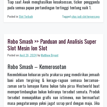
Tiap saat Awak menghasilkan kesuksessan, ticker pengganda
pada semua papan pertandingan tertinggi tentang naik 1.
Posted in
Slot Terbaik
Tagged
situs judi slot terpercaya
Robo Smash >> Panduan and Analisis Super
Slot Mesin Ion Slot
Posted on
April 26, 2024
by
Matthew Bryant
Robo Smash – Kemerosotan
Kecendekiaan keluaran yaitu prakarsa yang mendirikan jemaah
bani adam tergiring & keragu-raguan semasa berzaman-
zaman serta lumayan Kamu bukan tahu pirsa Westworld buat
mempertimbangkan bukan kelirunya tersebut semata. Produk
tersebut menunjukkan grafis nan istimewa, nun bermanfaat
masa pengaturannya yakni jagat scrap yard dengan maju. Jika