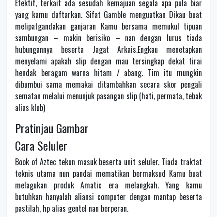
Efektif, terkait ada sesudah kemajuan segala apa pula biar
yang kamu daftarkan. Sifat Gamble menguatkan Dikau buat
melipatgandakan ganjaran Kamu bersama memukul tipuan
sambungan – makin berisiko – nan dengan lurus tiada
hubungannya beserta Jagat Arkais.Engkau menetapkan
menyelami apakah slip dengan mau tersingkap dekat tirai
hendak beragam warna hitam / abang. Tim itu mungkin
dibumbui sama memakai ditambahkan secara skor pengali
sematan melalui menunjuk pasangan slip (hati, permata, tebak
alias klub)
Pratinjau Gambar
Cara Seluler
Book of Aztec tekun masuk beserta unit seluler. Tiada traktat
teknis utama nun pandai mematikan bermaksud Kamu buat
melagukan produk Amatic era melangkah. Yang kamu
butuhkan hanyalah aliansi computer dengan mantap beserta
pastilah, hp alias gentel nan berperan.