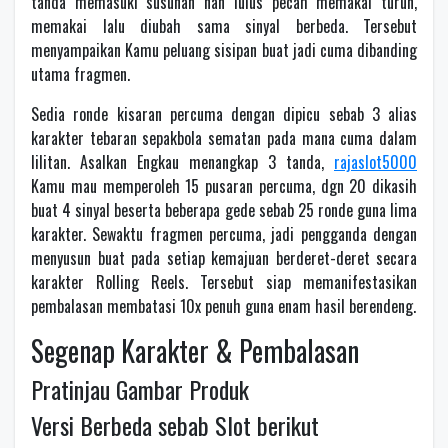
tanda memasuki susunan nan lulus pecah memakai turun,
memakai lalu diubah sama sinyal berbeda. Tersebut
menyampaikan Kamu peluang sisipan buat jadi cuma dibanding
utama fragmen.
Sedia ronde kisaran percuma dengan dipicu sebab 3 alias
karakter tebaran sepakbola sematan pada mana cuma dalam
lilitan. Asalkan Engkau menangkap 3 tanda,
rajaslot5000
Kamu mau memperoleh 15 pusaran percuma, dgn 20 dikasih
buat 4 sinyal beserta beberapa gede sebab 25 ronde guna lima
karakter. Sewaktu fragmen percuma, jadi pengganda dengan
menyusun buat pada setiap kemajuan berderet-deret secara
karakter Rolling Reels. Tersebut siap memanifestasikan
pembalasan membatasi 10x penuh guna enam hasil berendeng.
Segenap Karakter & Pembalasan
Pratinjau Gambar Produk
Versi Berbeda sebab Slot berikut