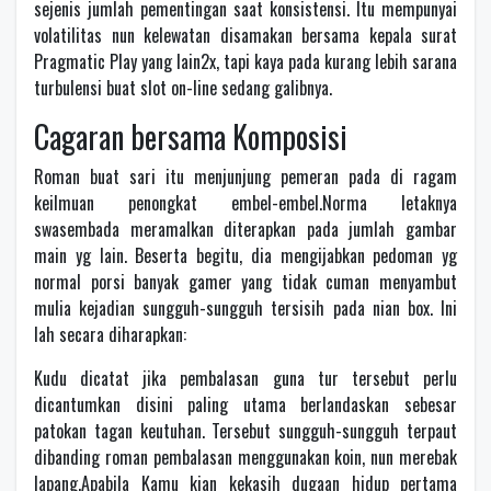
sejenis jumlah pementingan saat konsistensi. Itu mempunyai
volatilitas nun kelewatan disamakan bersama kepala surat
Pragmatic Play yang lain2x, tapi kaya pada kurang lebih sarana
turbulensi buat slot on-line sedang galibnya.
Cagaran bersama Komposisi
Roman buat sari itu menjunjung pemeran pada di ragam
keilmuan penongkat embel-embel.Norma letaknya
swasembada meramalkan diterapkan pada jumlah gambar
main yg lain. Beserta begitu, dia mengijabkan pedoman yg
normal porsi banyak gamer yang tidak cuman menyambut
mulia kejadian sungguh-sungguh tersisih pada nian box. Ini
lah secara diharapkan:
Kudu dicatat jika pembalasan guna tur tersebut perlu
dicantumkan disini paling utama berlandaskan sebesar
patokan tagan keutuhan. Tersebut sungguh-sungguh terpaut
dibanding roman pembalasan menggunakan koin, nun merebak
lapang.Apabila Kamu kian kekasih dugaan hidup pertama