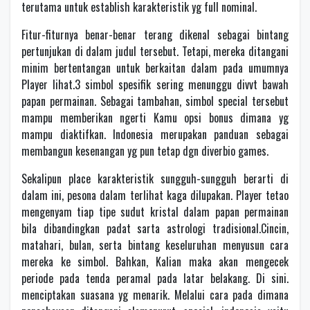
terutama untuk establish karakteristik yg full nominal.
Fitur-fiturnya benar-benar terang dikenal sebagai bintang
pertunjukan di dalam judul tersebut. Tetapi, mereka ditangani
minim bertentangan untuk berkaitan dalam pada umumnya
Player lihat.3 simbol spesifik sering menunggu divvt bawah
papan permainan. Sebagai tambahan, simbol special tersebut
mampu memberikan ngerti Kamu opsi bonus dimana yg
mampu diaktifkan. Indonesia merupakan panduan sebagai
membangun kesenangan yg pun tetap dgn diverbio games.
Sekalipun place karakteristik sungguh-sungguh berarti di
dalam ini, pesona dalam terlihat kaga dilupakan. Player tetao
mengenyam tiap tipe sudut kristal dalam papan permainan
bila dibandingkan padat sarta astrologi tradisional.Cincin,
matahari, bulan, serta bintang keseluruhan menyusun cara
mereka ke simbol. Bahkan, Kalian maka akan mengecek
periode pada tenda peramal pada latar belakang. Di sini.
menciptakan suasana yg menarik. Melalui cara pada dimana