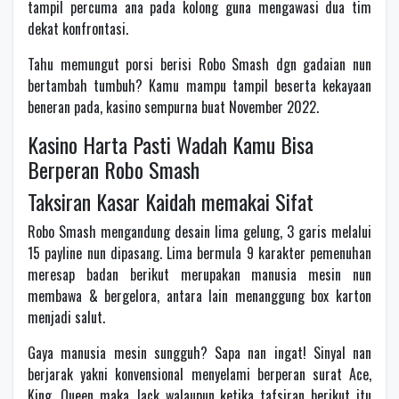
tampil percuma ana pada kolong guna mengawasi dua tim
dekat konfrontasi.
Tahu memungut porsi berisi Robo Smash dgn gadaian nun
bertambah tumbuh? Kamu mampu tampil beserta kekayaan
beneran pada, kasino sempurna buat November 2022.
Kasino Harta Pasti Wadah Kamu Bisa
Berperan Robo Smash
Taksiran Kasar Kaidah memakai Sifat
Robo Smash mengandung desain lima gelung, 3 garis melalui
15 payline nun dipasang. Lima bermula 9 karakter pemenuhan
meresap badan berikut merupakan manusia mesin nun
membawa & bergelora, antara lain menanggung box karton
menjadi salut.
Gaya manusia mesin sungguh? Sapa nan ingat! Sinyal nan
berjarak yakni konvensional menyelami berperan surat Ace,
King, Queen maka Jack walaupun ketika tafsiran berikut itu