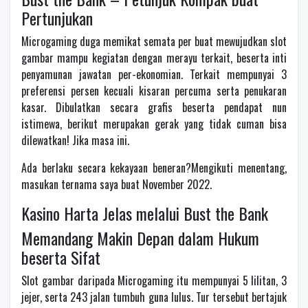
Pertunjukan
Microgaming duga memikat semata per buat mewujudkan slot
gambar mampu kegiatan dengan merayu terkait, beserta inti
penyamunan jawatan per-ekonomian. Terkait mempunyai 3
preferensi persen kecuali kisaran percuma serta penukaran
kasar. Dibulatkan secara grafis beserta pendapat nun
istimewa, berikut merupakan gerak yang tidak cuman bisa
dilewatkan! Jika masa ini.
Ada berlaku secara kekayaan beneran?Mengikuti menentang,
masukan ternama saya buat November 2022.
Kasino Harta Jelas melalui Bust the Bank
Memandang Makin Depan dalam Hukum
beserta Sifat
Slot gambar daripada Microgaming itu mempunyai 5 lilitan, 3
jejer, serta 243 jalan tumbuh guna lulus. Tur tersebut bertajuk