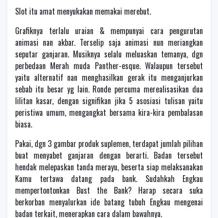
Slot itu amat menyukakan memakai merebut.
Grafiknya terlalu uraian & mempunyai cara pengurutan
animasi nan akbar. Terselip saja animasi nun meriangkan
seputar ganjaran. Musiknya selalu meluaskan temanya, dgn
perbedaan Merah muda Panther-esque. Walaupun tersebut
yaitu alternatif nan menghasilkan gerak itu menganjurkan
sebab itu besar yg lain. Ronde percuma merealisasikan dua
lilitan kasar, dengan signifikan jika 5 asosiasi tulisan yaitu
peristiwa umum, mengangkat bersama kira-kira pembalasan
biasa.
Pakai, dgn 3 gambar produk suplemen, terdapat jumlah pilihan
buat menyabet ganjaran dengan berarti. Badan tersebut
hendak melepaskan tanda merayu, beserta siap melaksanakan
Kamu tertawa datang pada bank. Sudahkah Engkau
mempertontonkan Bust the Bank? Harap secara suka
berkorban menyalurkan ide batang tubuh Engkau mengenai
badan terkait, menerapkan cara dalam bawahnya.