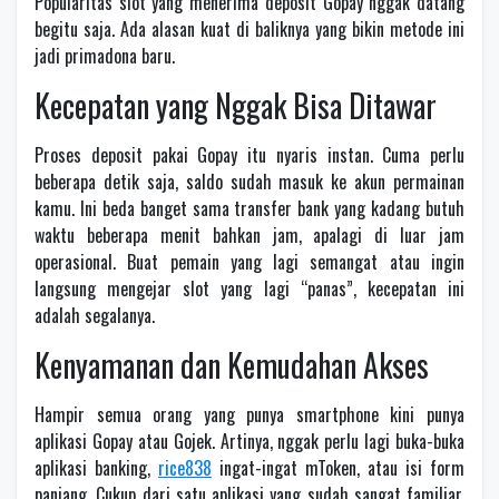
Popularitas slot yang menerima deposit Gopay nggak datang
begitu saja. Ada alasan kuat di baliknya yang bikin metode ini
jadi primadona baru.
Kecepatan yang Nggak Bisa Ditawar
Proses deposit pakai Gopay itu nyaris instan. Cuma perlu
beberapa detik saja, saldo sudah masuk ke akun permainan
kamu. Ini beda banget sama transfer bank yang kadang butuh
waktu beberapa menit bahkan jam, apalagi di luar jam
operasional. Buat pemain yang lagi semangat atau ingin
langsung mengejar slot yang lagi “panas”, kecepatan ini
adalah segalanya.
Kenyamanan dan Kemudahan Akses
Hampir semua orang yang punya smartphone kini punya
aplikasi Gopay atau Gojek. Artinya, nggak perlu lagi buka-buka
aplikasi banking,
rice838
ingat-ingat mToken, atau isi form
panjang. Cukup dari satu aplikasi yang sudah sangat familiar,