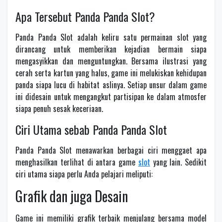
Apa Tersebut Panda Panda Slot?
Panda Panda Slot adalah keliru satu permainan slot yang
dirancang untuk memberikan kejadian bermain siapa
mengasyikkan dan menguntungkan. Bersama ilustrasi yang
cerah serta kartun yang halus, game ini melukiskan kehidupan
panda siapa lucu di habitat aslinya. Setiap unsur dalam game
ini didesain untuk mengangkut partisipan ke dalam atmosfer
siapa penuh sesak keceriaan.
Ciri Utama sebab Panda Panda Slot
Panda Panda Slot menawarkan berbagai ciri menggaet apa
menghasilkan terlihat di antara game
slot
yang lain. Sedikit
ciri utama siapa perlu Anda pelajari meliputi:
Grafik dan juga Desain
Game ini memiliki grafik terbaik menjulang bersama model