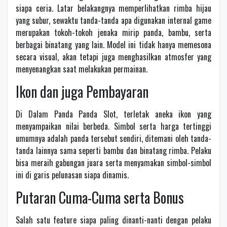
siapa ceria. Latar belakangnya memperlihatkan rimba hijau
yang subur, sewaktu tanda-tanda apa digunakan internal game
merupakan tokoh-tokoh jenaka mirip panda, bambu, serta
berbagai binatang yang lain. Model ini tidak hanya memesona
secara visual, akan tetapi juga menghasilkan atmosfer yang
menyenangkan saat melakukan permainan.
Ikon dan juga Pembayaran
Di Dalam Panda Panda Slot, terletak aneka ikon yang
menyampaikan nilai berbeda. Simbol serta harga tertinggi
umumnya adalah panda tersebut sendiri, ditemani oleh tanda-
tanda lainnya sama seperti bambu dan binatang rimba. Pelaku
bisa meraih gabungan juara serta menyamakan simbol-simbol
ini di garis pelunasan siapa dinamis.
Putaran Cuma-Cuma serta Bonus
Salah satu feature siapa paling dinanti-nanti dengan pelaku