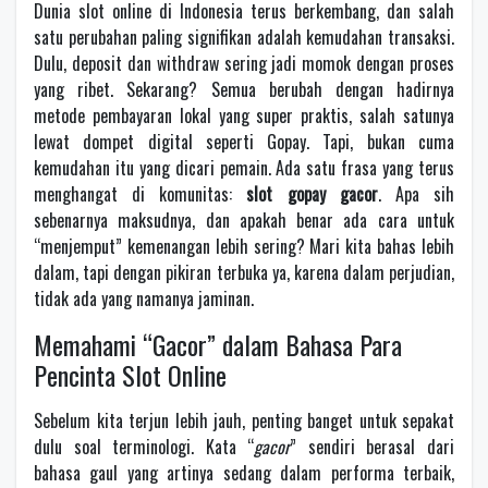
Dunia slot online di Indonesia terus berkembang, dan salah
satu perubahan paling signifikan adalah kemudahan transaksi.
Dulu, deposit dan withdraw sering jadi momok dengan proses
yang ribet. Sekarang? Semua berubah dengan hadirnya
metode pembayaran lokal yang super praktis, salah satunya
lewat dompet digital seperti Gopay. Tapi, bukan cuma
kemudahan itu yang dicari pemain. Ada satu frasa yang terus
menghangat di komunitas:
slot gopay gacor
. Apa sih
sebenarnya maksudnya, dan apakah benar ada cara untuk
“menjemput” kemenangan lebih sering? Mari kita bahas lebih
dalam, tapi dengan pikiran terbuka ya, karena dalam perjudian,
tidak ada yang namanya jaminan.
Memahami “Gacor” dalam Bahasa Para
Pencinta Slot Online
Sebelum kita terjun lebih jauh, penting banget untuk sepakat
dulu soal terminologi. Kata “
gacor
” sendiri berasal dari
bahasa gaul yang artinya sedang dalam performa terbaik,