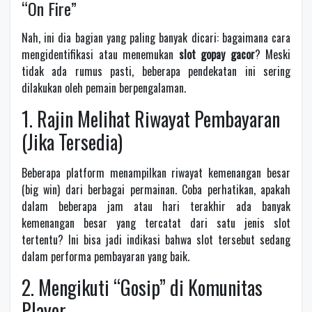
“On Fire”
Nah, ini dia bagian yang paling banyak dicari: bagaimana cara
mengidentifikasi atau menemukan
slot gopay gacor
? Meski
tidak ada rumus pasti, beberapa pendekatan ini sering
dilakukan oleh pemain berpengalaman.
1. Rajin Melihat Riwayat Pembayaran
(Jika Tersedia)
Beberapa platform menampilkan riwayat kemenangan besar
(big win) dari berbagai permainan. Coba perhatikan, apakah
dalam beberapa jam atau hari terakhir ada banyak
kemenangan besar yang tercatat dari satu jenis slot
tertentu? Ini bisa jadi indikasi bahwa slot tersebut sedang
dalam performa pembayaran yang baik.
2. Mengikuti “Gosip” di Komunitas
Player