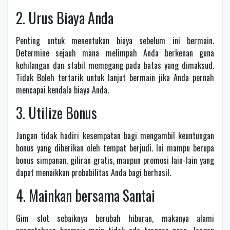
2. Urus Biaya Anda
Penting untuk menentukan biaya sebelum ini bermain.
Determine sejauh mana melimpah Anda berkenan guna
kehilangan dan stabil memegang pada batas yang dimaksud.
Tidak Boleh tertarik untuk lanjut bermain jika Anda pernah
mencapai kendala biaya Anda.
3. Utilize Bonus
Jangan tidak hadiri kesempatan bagi mengambil keuntungan
bonus yang diberikan oleh tempat berjudi. Ini mampu berupa
bonus simpanan, giliran gratis, maupun promosi lain-lain yang
dapat menaikkan probabilitas Anda bagi berhasil.
4. Mainkan bersama Santai
Gim slot sebaiknya berubah hiburan, makanya alami