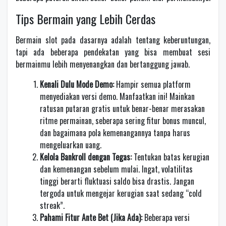
Tips Bermain yang Lebih Cerdas
Bermain slot pada dasarnya adalah tentang keberuntungan,
tapi ada beberapa pendekatan yang bisa membuat sesi
bermainmu lebih menyenangkan dan bertanggung jawab.
Kenali Dulu Mode Demo:
Hampir semua platform
menyediakan versi demo. Manfaatkan ini! Mainkan
ratusan putaran gratis untuk benar-benar merasakan
ritme permainan, seberapa sering fitur bonus muncul,
dan bagaimana pola kemenangannya tanpa harus
mengeluarkan uang.
Kelola Bankroll dengan Tegas:
Tentukan batas kerugian
dan kemenangan sebelum mulai. Ingat, volatilitas
tinggi berarti fluktuasi saldo bisa drastis. Jangan
tergoda untuk mengejar kerugian saat sedang “cold
streak”.
Pahami Fitur Ante Bet (Jika Ada):
Beberapa versi