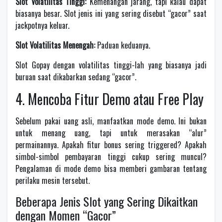
Slot Volatilitas Tinggi:
Kemenangan jarang, tapi kalau dapat
biasanya besar. Slot jenis ini yang sering disebut “gacor” saat
jackpotnya keluar.
Slot Volatilitas Menengah:
Paduan keduanya.
Slot Gopay dengan volatilitas tinggi-lah yang biasanya jadi
buruan saat dikabarkan sedang “gacor”.
4. Mencoba Fitur Demo atau Free Play
Sebelum pakai uang asli, manfaatkan mode demo. Ini bukan
untuk menang uang, tapi untuk merasakan “alur”
permainannya. Apakah fitur bonus sering triggered? Apakah
simbol-simbol pembayaran tinggi cukup sering muncul?
Pengalaman di mode demo bisa memberi gambaran tentang
perilaku mesin tersebut.
Beberapa Jenis Slot yang Sering Dikaitkan
dengan Momen “Gacor”