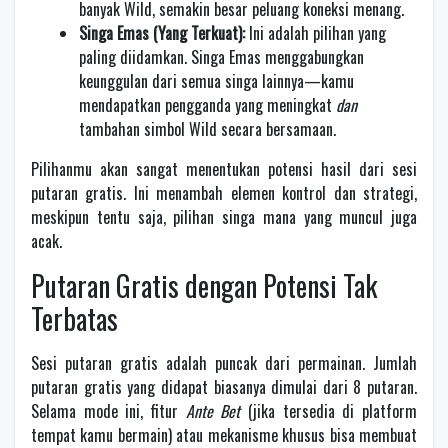
banyak Wild, semakin besar peluang koneksi menang.
Singa Emas (Yang Terkuat):
Ini adalah pilihan yang
paling diidamkan. Singa Emas menggabungkan
keunggulan dari semua singa lainnya—kamu
mendapatkan pengganda yang meningkat
dan
tambahan simbol Wild secara bersamaan.
Pilihanmu akan sangat menentukan potensi hasil dari sesi
putaran gratis. Ini menambah elemen kontrol dan strategi,
meskipun tentu saja, pilihan singa mana yang muncul juga
acak.
Putaran Gratis dengan Potensi Tak
Terbatas
Sesi putaran gratis adalah puncak dari permainan. Jumlah
putaran gratis yang didapat biasanya dimulai dari 8 putaran.
Selama mode ini, fitur
Ante Bet
(jika tersedia di platform
tempat kamu bermain) atau mekanisme khusus bisa membuat