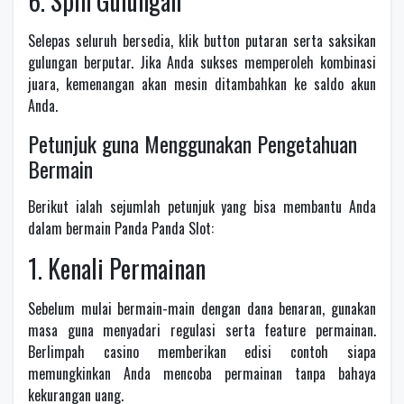
6. Spin Gulungan
Selepas seluruh bersedia, klik button putaran serta saksikan
gulungan berputar. Jika Anda sukses memperoleh kombinasi
juara, kemenangan akan mesin ditambahkan ke saldo akun
Anda.
Petunjuk guna Menggunakan Pengetahuan
Bermain
Berikut ialah sejumlah petunjuk yang bisa membantu Anda
dalam bermain Panda Panda Slot:
1. Kenali Permainan
Sebelum mulai bermain-main dengan dana benaran, gunakan
masa guna menyadari regulasi serta feature permainan.
Berlimpah casino memberikan edisi contoh siapa
memungkinkan Anda mencoba permainan tanpa bahaya
kekurangan uang.