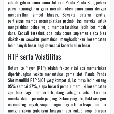
adalah giliran cuma-cuma. Internal Panda Panda Slot, pelaku
punya kemungkinan guna meraih rotasi cuma-cuma dengan
mendaratkan simbol khusus. Sewaktu putaran gratis,
partisipan mampu meningkatkan probabilitas mereka untuk
mengalahkan bebas wajib mempertaruhkan lebih berlimpah
dana. Kecuali tersebut, ada pula bonus suplemen siapa bisa
diaktifkan sewaktu permainan, menghadiahkan kesempatan
lebih banyak besar bagi mencapai keberhasilan besar.
RTP serta Volatilitas
Return to Player (RTP) adalah faktor vital apa memerlukan
diperhitungkan waktu menentukan game slot. Panda Panda
Slot memiliki RTP SLOT yang kompetisi, lazimnya lebih kurang
95% sampai 97%, siapa berarti pemain memiliki kesempatan
apa baik bagi memperoleh ulang sebagian sebab taruhan
mereka dalam periode panjang. Selain yang itu, fluktuasi gim
ini condong tengah, siapa mengandung arti partisipan mampu
mengharapkan gabungan kejayaan apa cukup acap, biarpun