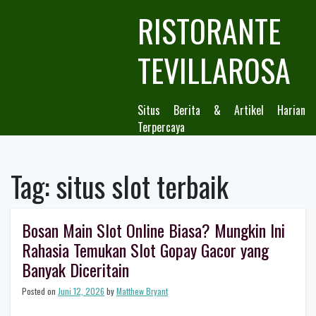
Skip
RISTORANTE
to
content
TEVILLAROSA
Situs Berita & Artikel Harian
Terpercaya
Tag:
situs slot terbaik
Bosan Main Slot Online Biasa? Mungkin Ini
Rahasia Temukan Slot Gopay Gacor yang
Banyak Diceritain
Posted on
Juni 12, 2026
by
Matthew Bryant