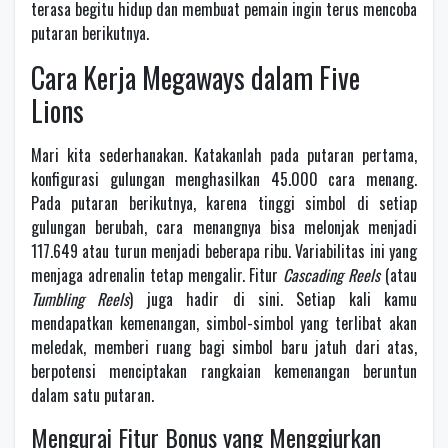
terasa begitu hidup dan membuat pemain ingin terus mencoba
putaran berikutnya.
Cara Kerja Megaways dalam Five
Lions
Mari kita sederhanakan. Katakanlah pada putaran pertama,
konfigurasi gulungan menghasilkan 45.000 cara menang.
Pada putaran berikutnya, karena tinggi simbol di setiap
gulungan berubah, cara menangnya bisa melonjak menjadi
117.649 atau turun menjadi beberapa ribu. Variabilitas ini yang
menjaga adrenalin tetap mengalir. Fitur
Cascading Reels
(atau
Tumbling Reels
) juga hadir di sini. Setiap kali kamu
mendapatkan kemenangan, simbol-simbol yang terlibat akan
meledak, memberi ruang bagi simbol baru jatuh dari atas,
berpotensi menciptakan rangkaian kemenangan beruntun
dalam satu putaran.
Mengurai Fitur Bonus yang Menggiurkan