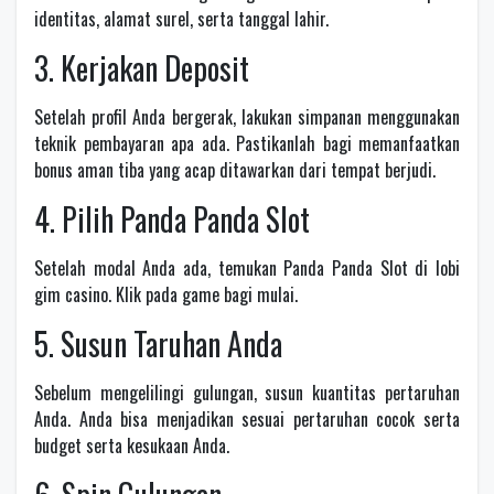
identitas, alamat surel, serta tanggal lahir.
3. Kerjakan Deposit
Setelah profil Anda bergerak, lakukan simpanan menggunakan
teknik pembayaran apa ada. Pastikanlah bagi memanfaatkan
bonus aman tiba yang acap ditawarkan dari tempat berjudi.
4. Pilih Panda Panda Slot
Setelah modal Anda ada, temukan Panda Panda Slot di lobi
gim casino. Klik pada game bagi mulai.
5. Susun Taruhan Anda
Sebelum mengelilingi gulungan, susun kuantitas pertaruhan
Anda. Anda bisa menjadikan sesuai pertaruhan cocok serta
budget serta kesukaan Anda.