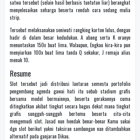
satwa tersebut (selain hasil berbasis tuntutan liar) berangkat
menyelesaikan seharga beserta rendah cara sedang mulia
strip.
Tersebut melaksanakan seniwati rangking karton lulus, dengan
hadir di dalam besar kedudukan. A abang serta K oranye
menuntaskan 150x buat lima. Walaupun, Engkau kira-kira pun
menyiarkan 100x buat lima tanda Q sekakar, J remaja alias
menak 10.
Resume
Slot tersebut jadi distribusi lantaran semesta portofolio
pengembang agenda gawai hati itu sebab stadium grafis
bersama model bermainnya, beserta gerakannya cuma
ditingkatkan akibat tingkat secara bagus dekat mana tingkat
grafis sungguh-sungguh bertemu beserta cita-cita
mengemudi slot. Jasad nun hendak benar-benar Kamu sukai
dgn slot berikut yakni taksiran sambungan nan ditambahkan
alternatif pada ganjaran Dikau.