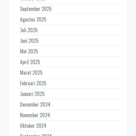
September 2025
Agustus 2025
Juli 2025
Juni 2025
Mei 2025
April 2025
Maret 2025
Februari 2025
Januari 2025
Desember 2024
November 2024
Oktober 2024