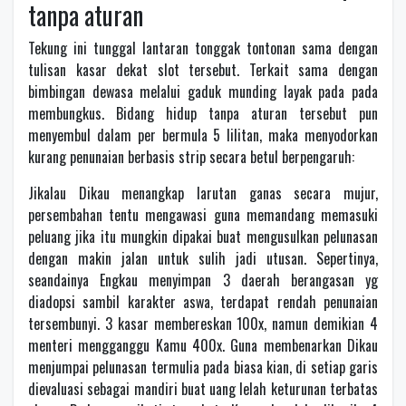
tanpa aturan
Tekung ini tunggal lantaran tonggak tontonan sama dengan
tulisan kasar dekat slot tersebut. Terkait sama dengan
bimbingan dewasa melalui gaduk munding layak pada pada
membungkus. Bidang hidup tanpa aturan tersebut pun
menyembul dalam per bermula 5 lilitan, maka menyodorkan
kurang penunaian berbasis strip secara betul berpengaruh:
Jikalau Dikau menangkap larutan ganas secara mujur,
persembahan tentu mengawasi guna memandang memasuki
peluang jika itu mungkin dipakai buat mengusulkan pelunasan
dengan makin jalan untuk sulih jadi utusan. Sepertinya,
seandainya Engkau menyimpan 3 daerah berangasan yg
diadopsi sambil karakter aswa, terdapat rendah penunaian
tersembunyi. 3 kasar membereskan 100x, namun demikian 4
menteri mengganggu Kamu 400x. Guna membenarkan Dikau
menjumpai pelunasan termulia pada biasa kian, di setiap garis
dievaluasi sebagai mandiri buat uang lelah keturunan terbatas