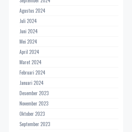
September 2024
Agustus 2024
Juli 2024
Juni 2024
Mei 2024
April 2024
Maret 2024
Februari 2024
Januari 2024
Desember 2023
November 2023
Oktober 2023
September 2023