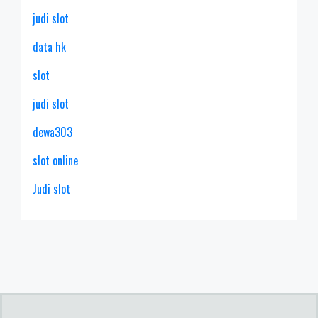
judi slot
data hk
slot
judi slot
dewa303
slot online
Judi slot