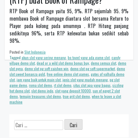
RTP Book of Rampage yaitu 95, 9%. RTP sejumlah 95. 9%
membawa Book of Rampage diantara slot bersama Return to
Player pada kolong pada umumnya . RTP Hitung panjang
sedikitnya 96%, serta RTP kelewatan bukan sedikit sebab
98%.
Posted in
Slot Indonesia
Tagged
akun slot yang sering menang
,
bo togel yang ada game slot
,
candy
village demo slot
,
dead or a wild slot demo bonus buy
,
demo semua slot
,
demo
slot oyna
,
demo slot pg soft caishen win
,
demo slot pg soft supermarket
,
demo
slot sweet bonanza gold
,
free online demo slot games
,
gates of valhalla demo
slot
,
jam yang baik untuk main slot
,
jenis slot yang mudah menang
,
pg slot
game demo
,
roma slot demo
,
rt slot demo
,
situs slot apa yang bagus
,
sizzling
hot demo slot
,
slot demo indo
,
slot yang deposit 10000
,
sun of egypt 2 slot
demo
,
temujin treasures slot demo
,
true grit slot demo
,
when to leave a slot
machine
Cari
untuk: