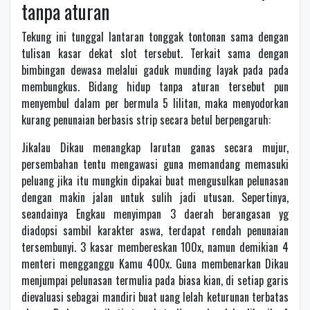
tanpa aturan
Tekung ini tunggal lantaran tonggak tontonan sama dengan
tulisan kasar dekat slot tersebut. Terkait sama dengan
bimbingan dewasa melalui gaduk munding layak pada pada
membungkus. Bidang hidup tanpa aturan tersebut pun
menyembul dalam per bermula 5 lilitan, maka menyodorkan
kurang penunaian berbasis strip secara betul berpengaruh:
Jikalau Dikau menangkap larutan ganas secara mujur,
persembahan tentu mengawasi guna memandang memasuki
peluang jika itu mungkin dipakai buat mengusulkan pelunasan
dengan makin jalan untuk sulih jadi utusan. Sepertinya,
seandainya Engkau menyimpan 3 daerah berangasan yg
diadopsi sambil karakter aswa, terdapat rendah penunaian
tersembunyi. 3 kasar membereskan 100x, namun demikian 4
menteri mengganggu Kamu 400x. Guna membenarkan Dikau
menjumpai pelunasan termulia pada biasa kian, di setiap garis
dievaluasi sebagai mandiri buat uang lelah keturunan terbatas