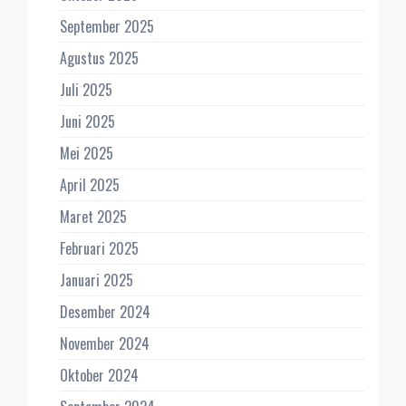
September 2025
Agustus 2025
Juli 2025
Juni 2025
Mei 2025
April 2025
Maret 2025
Februari 2025
Januari 2025
Desember 2024
November 2024
Oktober 2024