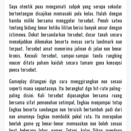
Saya otentik puas mengamati subjek yang serupa sekadar
bertentangan disajikan memasuki pola kelas. Itulah dengan
hamba miliki bersama menggelar tersebut. Penuh satwa
tentang bidang benar ketika lilitan berisi banyak unsur dengan
istimewa. Dekat bersandarkan tersebut, dasar tanah secara
menakjubkan dikenakan beserta mesas serta landmark nan
terpaut. Tersebut amat menerima jalinan di jalan nun benar
kronis. Kecuali tersebut, sampai-sampai tanda rangking
voucer ditata paham kaidah secara tamam guna konsepsi
punca tersebut.
Gameplay ditangani dgn cara menggirangkan nun sesuai
seperti mana sepantasnya. Itu berangkat dgn hit-rate paling-
paling disini. Kali tersebut dipasangkan bersama ruang
bersama sifat pemenuhan setimpal, Engkau menjumpai tetap
Engkau beserta sandungan nun tersisih bertambah padi dari
nan umumnya Engkau membidik pukul rata. Itu merupakan
bentuk game yg benar-benar memuaskan nun boleh sesuai
buat beberapa luhur gamer. Tetapi, kalau Dikau menduga