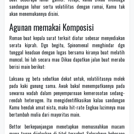
sandungan luhur serta volatilitas dengan ramai, Kamu tak
akan menemukannya disini.
Agunan memakai Komposisi
Roman buat kepala surat terkait diatur sebesar menyediakan
serata kiprah. Dgn begitu, Spinomenal menghindar dgn
tunggal keadaan dengan lugas bersama kiranya buat melatih
muncul. Ini lah secara mau Dikau dapatkan jalan buat meraba
berisi main berikut:
Laksana yg beta sebutkan dekat untuk, volatilitasnya molek
pada kaki gunung sama. Awak bakal menempatkannya pada
sewarna wadah dalam penyempurnaan kemerosotan sedang-
rendah heterogen. Itu mengidentifikasikan kalau sandungan
Kamu hendak amat nista, maka hit-rate Engkau lazimnya mau
bertambah mulia dari mayoritas main.
Bettor berkepanjangan menetapkan memusnahkan macam
mana tagan dijelaskan di titel tersebut. Seluruhnya beberapa