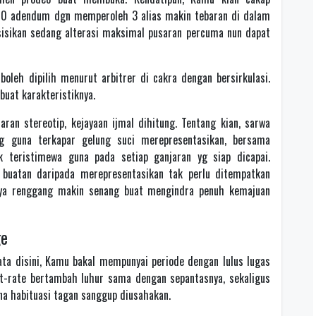
10 adendum dgn memperoleh 3 alias makin tebaran di dalam
osisikan sedang alterasi maksimal pusaran percuma nun dapat
oleh dipilih menurut arbitrer di cakra dengan bersirkulasi.
buat karakteristiknya.
ran stereotip, kejayaan ijmal dihitung. Tentang kian, sarwa
 guna terkapar gelung suci merepresentasikan, bersama
 teristimewa guna pada setiap ganjaran yg siap dicapai.
 buatan daripada merepresentasikan tak perlu ditempatkan
ya renggang makin senang buat mengindra penuh kemajuan
ge
rata disini, Kamu bakal mempunyai periode dengan lulus lugas
it-rate bertambah luhur sama dengan sepantasnya, sekaligus
a habituasi tagan sanggup diusahakan.