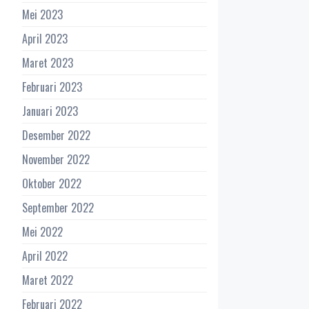
Mei 2023
April 2023
Maret 2023
Februari 2023
Januari 2023
Desember 2022
November 2022
Oktober 2022
September 2022
Mei 2022
April 2022
Maret 2022
Februari 2022