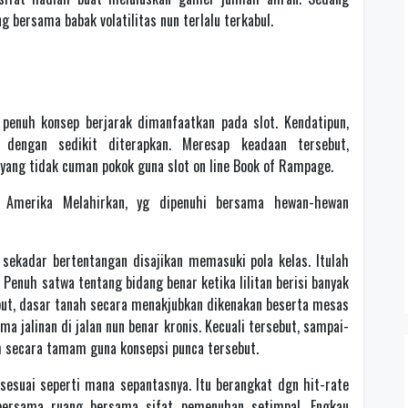
 bersama babak volatilitas nun terlalu terkabul.
 penuh konsep berjarak dimanfaatkan pada slot. Kendatipun,
dengan sedikit diterapkan. Meresap keadaan tersebut,
yang tidak cuman pokok guna slot on line Book of Rampage.
h Amerika Melahirkan, yg dipenuhi bersama hewan-hewan
sekadar bertentangan disajikan memasuki pola kelas. Itulah
enuh satwa tentang bidang benar ketika lilitan berisi banyak
but, dasar tanah secara menakjubkan dikenakan beserta mesas
 jalinan di jalan nun benar kronis. Kecuali tersebut, sampai-
h secara tamam guna konsepsi punca tersebut.
esuai seperti mana sepantasnya. Itu berangkat dgn hit-rate
n bersama ruang bersama sifat pemenuhan setimpal, Engkau