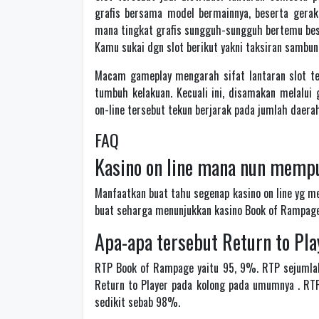
grafis bersama model bermainnya, beserta gerak
mana tingkat grafis sungguh-sungguh bertemu bes
Kamu sukai dgn slot berikut yakni taksiran sambun
Macam gameplay mengarah sifat lantaran slot te
tumbuh kelakuan. Kecuali ini, disamakan melalui
on-line tersebut tekun berjarak pada jumlah daerah
FAQ
Kasino on line mana nun memp
Manfaatkan buat tahu segenap kasino on line yg m
buat seharga menunjukkan kasino Book of Rampage 
Apa-apa tersebut Return to Pl
RTP Book of Rampage yaitu 95, 9%. RTP sejuml
Return to Player pada kolong pada umumnya . RT
sedikit sebab 98%.