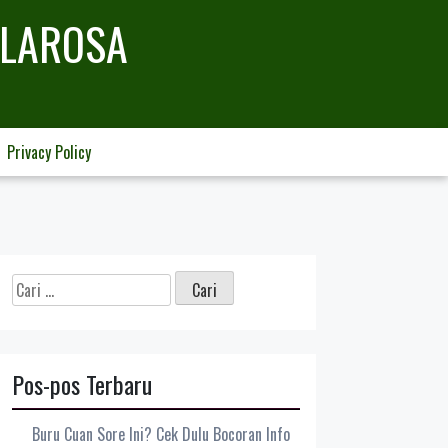
LLAROSA
Privacy Policy
Cari
untuk:
Pos-pos Terbaru
Buru Cuan Sore Ini? Cek Dulu Bocoran Info