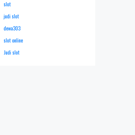
slot
judi slot
dewa303
slot online
Judi slot