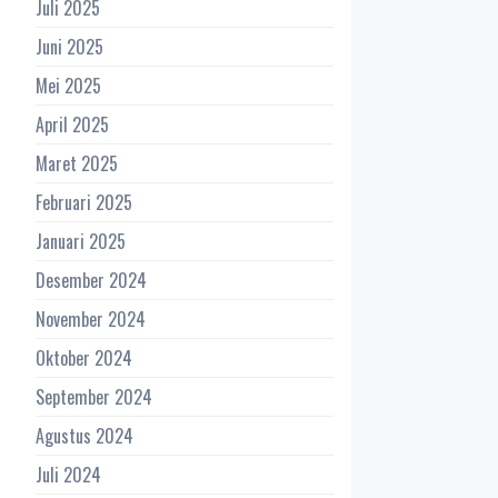
Juli 2025
Juni 2025
Mei 2025
April 2025
Maret 2025
Februari 2025
Januari 2025
Desember 2024
November 2024
Oktober 2024
September 2024
Agustus 2024
Juli 2024