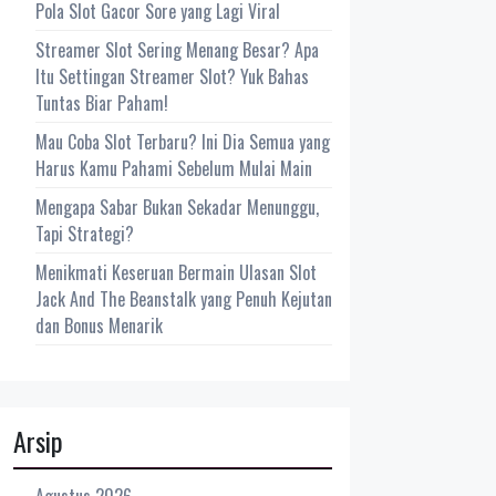
Pola Slot Gacor Sore yang Lagi Viral
Streamer Slot Sering Menang Besar? Apa
Itu Settingan Streamer Slot? Yuk Bahas
Tuntas Biar Paham!
Mau Coba Slot Terbaru? Ini Dia Semua yang
Harus Kamu Pahami Sebelum Mulai Main
Mengapa Sabar Bukan Sekadar Menunggu,
Tapi Strategi?
Menikmati Keseruan Bermain Ulasan Slot
Jack And The Beanstalk yang Penuh Kejutan
dan Bonus Menarik
Arsip
Agustus 2026