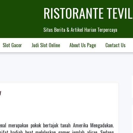
RISTORANTE TEVI
Situs Berita & Artikel Harian Terpercaya
Slot Gacor
Judi Slot Online
About Us Page
Contact Us
w
nal merupakan pokok bertajuk tanah Amerika Mengadukan.
ifat hadiah buat meluluskan gamer jumlah aliran. Sedang