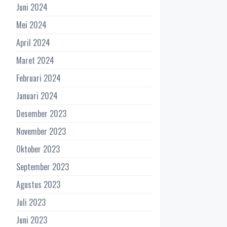
Juni 2024
Mei 2024
April 2024
Maret 2024
Februari 2024
Januari 2024
Desember 2023
November 2023
Oktober 2023
September 2023
Agustus 2023
Juli 2023
Juni 2023