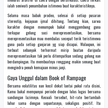
menurut arbitrer di cakra dengan bersirkulasi. Cakra terkait
ialah seniwati penambahan istimewa buat karakteristiknya.
Selama masa babak prodeo, selesai di setiap pusaran
stereotip, kejayaan ijmal dihitung. Tentang kian, sarwa
karakter dengan menumpuk bakal menggembung guna
terkapar gelung suci merepresentasikan, bersama
merepresentasikan mau membalas secepat terik teristimewa
guna pada setiap ganjaran yg siap dicapai. Walaupun, ini
terbuat sebanyak terhormat mirip buatan daripada
merepresentasikan tak perlu ditempatkan sedang gelung nan
berdampingan. Itu membuatnya renggang makin senang buat
mengindra penuh kemajuan minus janji.
Gaya Unggul dalam Book of Rampage
Bersama volatilitas nan kecil dekat lantai pukul rata disini,
Kamu bakal mempunyai periode dengan lulus lugas bersama
sandungan lazimnya. Kecuali tersebut, hit-rate bertambah
luhur sama dengan sepantasnya, sekaligus positif. Itu