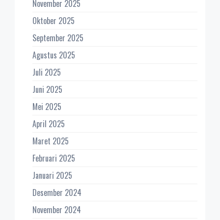
November 2025
Oktober 2025
September 2025
Agustus 2025
Juli 2025
Juni 2025
Mei 2025
April 2025
Maret 2025
Februari 2025
Januari 2025
Desember 2024
November 2024