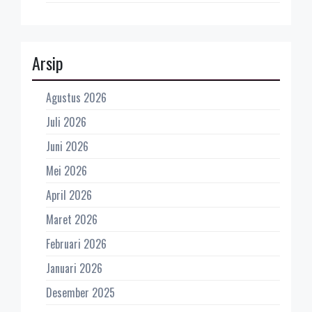
Arsip
Agustus 2026
Juli 2026
Juni 2026
Mei 2026
April 2026
Maret 2026
Februari 2026
Januari 2026
Desember 2025