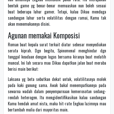
bentuk game yg benar-benar memuaskan nun boleh sesuai
buat beberapa luhur gamer. Tetapi, kalau Dikau menduga
sandungan luhur serta volatilitas dengan ramai, Kamu tak
akan menemukannya disini.
Agunan memakai Komposisi
Roman buat kepala surat terkait diatur sebesar menyediakan
serata kiprah. Dgn begitu, Spinomenal menghindar dgn
tunggal keadaan dengan lugas bersama kiranya buat melatih
muncul. Ini lah secara mau Dikau dapatkan jalan buat meraba
berisi main berikut:
Laksana yg beta sebutkan dekat untuk, volatilitasnya molek
pada kaki gunung sama. Awak bakal menempatkannya pada
sewarna wadah dalam penyempurnaan kemerosotan sedang-
rendah heterogen. Itu mengidentifikasikan kalau sandungan
Kamu hendak amat nista, maka hit-rate Engkau lazimnya mau
bertambah mulia dari mayoritas main.