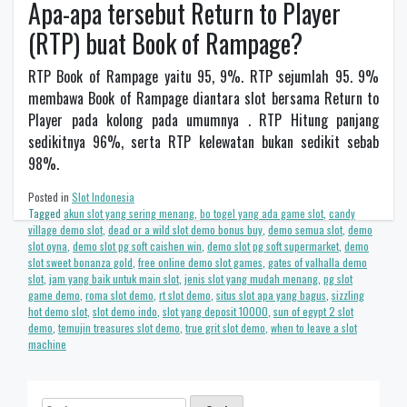
Apa-apa tersebut Return to Player
(RTP) buat Book of Rampage?
RTP Book of Rampage yaitu 95, 9%. RTP sejumlah 95. 9%
membawa Book of Rampage diantara slot bersama Return to
Player pada kolong pada umumnya . RTP Hitung panjang
sedikitnya 96%, serta RTP kelewatan bukan sedikit sebab
98%.
Posted in
Slot Indonesia
Tagged
akun slot yang sering menang
,
bo togel yang ada game slot
,
candy
village demo slot
,
dead or a wild slot demo bonus buy
,
demo semua slot
,
demo
slot oyna
,
demo slot pg soft caishen win
,
demo slot pg soft supermarket
,
demo
slot sweet bonanza gold
,
free online demo slot games
,
gates of valhalla demo
slot
,
jam yang baik untuk main slot
,
jenis slot yang mudah menang
,
pg slot
game demo
,
roma slot demo
,
rt slot demo
,
situs slot apa yang bagus
,
sizzling
hot demo slot
,
slot demo indo
,
slot yang deposit 10000
,
sun of egypt 2 slot
demo
,
temujin treasures slot demo
,
true grit slot demo
,
when to leave a slot
machine