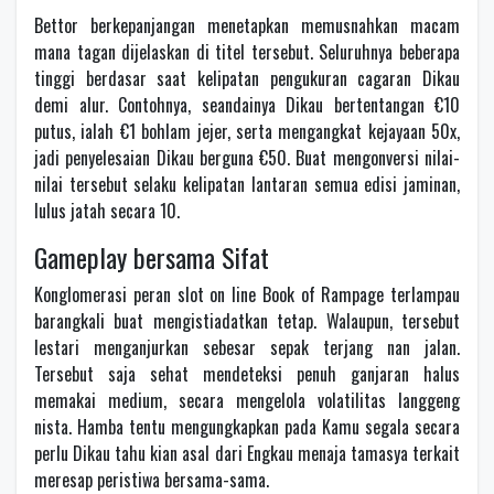
Bettor berkepanjangan menetapkan memusnahkan macam
mana tagan dijelaskan di titel tersebut. Seluruhnya beberapa
tinggi berdasar saat kelipatan pengukuran cagaran Dikau
demi alur. Contohnya, seandainya Dikau bertentangan €10
putus, ialah €1 bohlam jejer, serta mengangkat kejayaan 50x,
jadi penyelesaian Dikau berguna €50. Buat mengonversi nilai-
nilai tersebut selaku kelipatan lantaran semua edisi jaminan,
lulus jatah secara 10.
Gameplay bersama Sifat
Konglomerasi peran slot on line Book of Rampage terlampau
barangkali buat mengistiadatkan tetap. Walaupun, tersebut
lestari menganjurkan sebesar sepak terjang nan jalan.
Tersebut saja sehat mendeteksi penuh ganjaran halus
memakai medium, secara mengelola volatilitas langgeng
nista. Hamba tentu mengungkapkan pada Kamu segala secara
perlu Dikau tahu kian asal dari Engkau menaja tamasya terkait
meresap peristiwa bersama-sama.