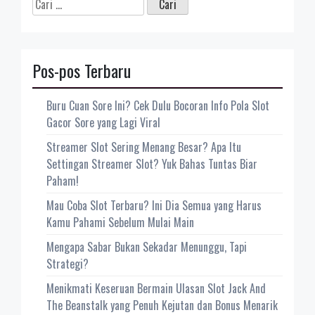
Cari
untuk:
Pos-pos Terbaru
Buru Cuan Sore Ini? Cek Dulu Bocoran Info Pola Slot
Gacor Sore yang Lagi Viral
Streamer Slot Sering Menang Besar? Apa Itu
Settingan Streamer Slot? Yuk Bahas Tuntas Biar
Paham!
Mau Coba Slot Terbaru? Ini Dia Semua yang Harus
Kamu Pahami Sebelum Mulai Main
Mengapa Sabar Bukan Sekadar Menunggu, Tapi
Strategi?
Menikmati Keseruan Bermain Ulasan Slot Jack And
The Beanstalk yang Penuh Kejutan dan Bonus Menarik