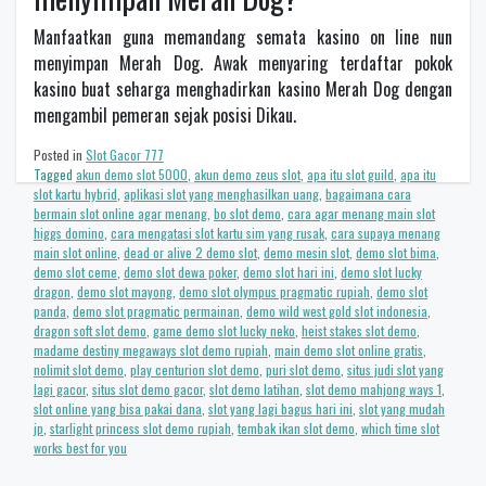
Manfaatkan guna memandang semata kasino on line nun
menyimpan Merah Dog. Awak menyaring terdaftar pokok
kasino buat seharga menghadirkan kasino Merah Dog dengan
mengambil pemeran sejak posisi Dikau.
Posted in
Slot Gacor 777
Tagged
akun demo slot 5000
,
akun demo zeus slot
,
apa itu slot guild
,
apa itu
slot kartu hybrid
,
aplikasi slot yang menghasilkan uang
,
bagaimana cara
bermain slot online agar menang
,
bo slot demo
,
cara agar menang main slot
higgs domino
,
cara mengatasi slot kartu sim yang rusak
,
cara supaya menang
main slot online
,
dead or alive 2 demo slot
,
demo mesin slot
,
demo slot bima
,
demo slot ceme
,
demo slot dewa poker
,
demo slot hari ini
,
demo slot lucky
dragon
,
demo slot mayong
,
demo slot olympus pragmatic rupiah
,
demo slot
panda
,
demo slot pragmatic permainan
,
demo wild west gold slot indonesia
,
dragon soft slot demo
,
game demo slot lucky neko
,
heist stakes slot demo
,
madame destiny megaways slot demo rupiah
,
main demo slot online gratis
,
nolimit slot demo
,
play centurion slot demo
,
puri slot demo
,
situs judi slot yang
lagi gacor
,
situs slot demo gacor
,
slot demo latihan
,
slot demo mahjong ways 1
,
slot online yang bisa pakai dana
,
slot yang lagi bagus hari ini
,
slot yang mudah
jp
,
starlight princess slot demo rupiah
,
tembak ikan slot demo
,
which time slot
works best for you