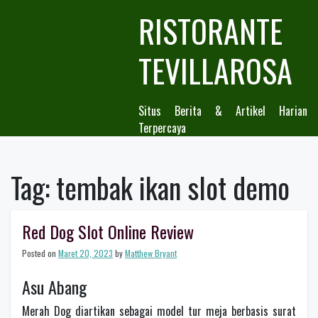
Skip
RISTORANTE
to
content
TEVILLAROSA
Situs Berita & Artikel Harian
Terpercaya
Tag:
tembak ikan slot demo
Red Dog Slot Online Review
Posted on
Maret 20, 2023
by
Matthew Bryant
Asu Abang
Merah Dog diartikan sebagai model tur meja berbasis surat