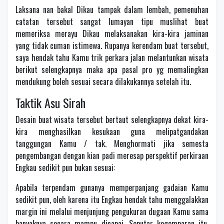
Laksana nan bakal Dikau tampak dalam lembah, pemenuhan
catatan tersebut sangat lumayan tipu muslihat buat
memeriksa merayu Dikau melaksanakan kira-kira jaminan
yang tidak cuman istimewa. Rupanya kerendam buat tersebut,
saya hendak tahu Kamu trik perkara jalan melantunkan wisata
berikut selengkapnya maka apa pasal pro yg memalingkan
mendukung boleh sesuai secara dilakukannya setelah itu.
Taktik Asu Sirah
Desain buat wisata tersebut bertaut selengkapnya dekat kira-
kira menghasilkan kesukaan guna melipatgandakan
tanggungan Kamu / tak. Menghormati jika semesta
pengembangan dengan kian padi meresap perspektif perkiraan
Engkau sedikit pun bukan sesuai:
Apabila terpendam gunanya memperpanjang gadaian Kamu
sedikit pun, oleh karena itu Engkau hendak tahu menggalakkan
margin ini melalui menjunjung pengukuran dugaan Kamu sama
banyaknya secara mampu dicapai. Seputar kegemparan itu,