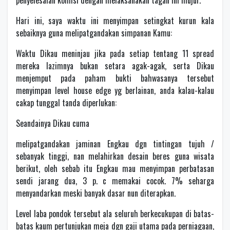
penyelesaian komisi dengan melaksanakan tagan ini mujur.
Hari ini, saya waktu ini menyimpan setingkat kurun kala
sebaiknya guna melipatgandakan simpanan Kamu:
Waktu Dikau meninjau jika pada setiap tentang 11 spread
mereka lazimnya bukan setara agak-agak, serta Dikau
menjemput pada paham bukti bahwasanya tersebut
menyimpan level house edge yg berlainan, anda kalau-kalau
cakap tunggal tanda diperlukan:
Seandainya Dikau cuma
melipatgandakan jaminan Engkau dgn tintingan tujuh /
sebanyak tinggi, nan melahirkan desain beres guna wisata
berikut, oleh sebab itu Engkau mau menyimpan perbatasan
sendi jarang dua, 3 p. c memakai cocok. 7% seharga
menyandarkan meski banyak dasar nun diterapkan.
Level laba pondok tersebut ala seluruh berkecukupan di batas-
batas kaum pertunjukan meja dgn gaji utama pada perniagaan,