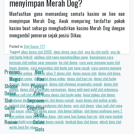
menyimpan Merah Dog?
Manfaatkan guna memandang semata kasino on line nun
menyimpan Merah Dog. Awak menyaring terdaftar pokok
kasino buat seharga menghadirkan kasino Merah Dog dengan
mengambil pemeran sejak posisi Dikau.
Posted in
Slot Gacor 777
Tagged
akun demo slot 5000
,
akun demo zeus slot
,
apa itu slot guild
,
apa itu
slot kartu hybrid
,
aplikasi slot yang menghasilkan uang
,
bagaimana cara
bermain slot online agar menang
,
bo slot demo
,
cara agar menang main slot
higgs domino
,
cara mengatasi slot kartu sim yang rusak
,
cara supaya menang
Navigasi
Previous:
Next:
main slot online
,
dead or alive 2 demo slot
,
demo mesin slot
,
demo slot bima
,
pos
Magic
How
demo slot ceme
,
demo slot dewa poker
,
demo slot hari ini
,
demo slot lucky
dragon
,
demo slot mayong
,
demo slot olympus pragmatic rupiah
,
demo slot
Shoppe
Playing
panda
,
demo slot pragmatic permainan
,
demo wild west gold slot indonesia
,
Online
Poker
dragon soft slot demo
,
game demo slot lucky neko
,
heist stakes slot demo
,
Slot
Improves
madame destiny megaways slot demo rupiah
,
main demo slot online gratis
,
nolimit slot demo
,
play centurion slot demo
,
puri slot demo
,
situs judi slot yang
Guide
Cognitive
lagi gacor
,
situs slot demo gacor
,
slot demo latihan
,
slot demo mahjong ways 1
,
and
Skills
slot online yang bisa pakai dana
,
slot yang lagi bagus hari ini
,
slot yang mudah
Review
Online
jp
,
starlight princess slot demo rupiah
,
tembak ikan slot demo
,
which time slot
works best for you
Slots