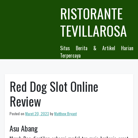
Skip
RISTORANTE
to
content
TEVILLAROSA
Situs Berita & Artikel Harian
Terpercaya
Red Dog Slot Online
Review
Posted on
Maret 20, 2023
by
Matthew Bryant
Asu Abang