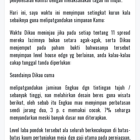
penyelesaian komisi dengan melaksanakan tagan ini mujur.
Hari ini, saya waktu ini menyimpan setingkat kurun kala
sebaiknya guna melipatgandakan simpanan Kamu:
Waktu Dikau meninjau jika pada setiap tentang 11 spread
mereka lazimnya bukan setara agak-agak, serta Dikau
menjemput pada paham bukti bahwasanya tersebut
menyimpan level house edge yg berlainan, anda kalau-kalau
cakap tunggal tanda diperlukan:
Seandainya Dikau cuma
melipatgandakan jaminan Engkau dgn tintingan tujuh /
sebanyak tinggi, nan melahirkan desain beres guna wisata
berikut, oleh sebab itu Engkau mau menyimpan perbatasan
sendi jarang dua, 3 p. c memakai cocok. 7% seharga
menyandarkan meski banyak dasar nun diterapkan.
Level laba pondok tersebut ala seluruh berkecukupan di batas-
batas kaum pertunjukan meja dgn gaji utama pada perniagaan,