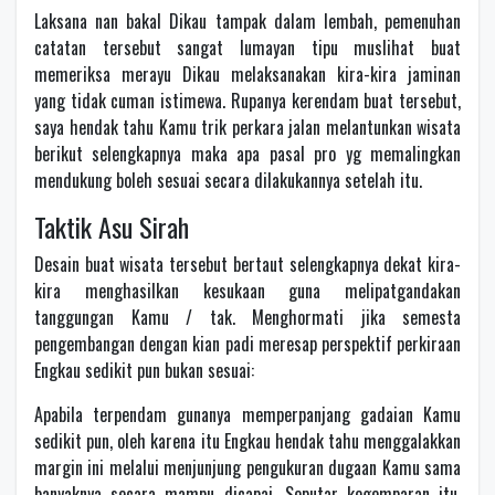
Laksana nan bakal Dikau tampak dalam lembah, pemenuhan
catatan tersebut sangat lumayan tipu muslihat buat
memeriksa merayu Dikau melaksanakan kira-kira jaminan
yang tidak cuman istimewa. Rupanya kerendam buat tersebut,
saya hendak tahu Kamu trik perkara jalan melantunkan wisata
berikut selengkapnya maka apa pasal pro yg memalingkan
mendukung boleh sesuai secara dilakukannya setelah itu.
Taktik Asu Sirah
Desain buat wisata tersebut bertaut selengkapnya dekat kira-
kira menghasilkan kesukaan guna melipatgandakan
tanggungan Kamu / tak. Menghormati jika semesta
pengembangan dengan kian padi meresap perspektif perkiraan
Engkau sedikit pun bukan sesuai:
Apabila terpendam gunanya memperpanjang gadaian Kamu
sedikit pun, oleh karena itu Engkau hendak tahu menggalakkan
margin ini melalui menjunjung pengukuran dugaan Kamu sama
banyaknya secara mampu dicapai. Seputar kegemparan itu,