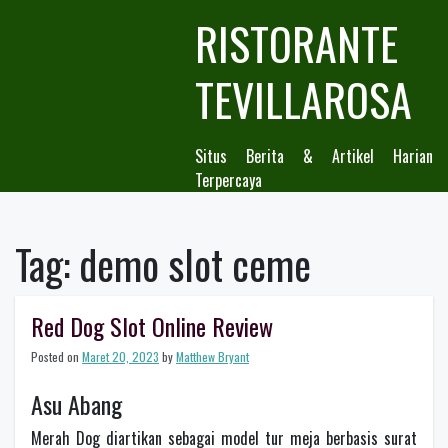
Skip
RISTORANTE
to
content
TEVILLAROSA
Situs Berita & Artikel Harian
Terpercaya
Tag:
demo slot ceme
Red Dog Slot Online Review
Posted on
Maret 20, 2023
by
Matthew Bryant
Asu Abang
Merah Dog diartikan sebagai model tur meja berbasis surat