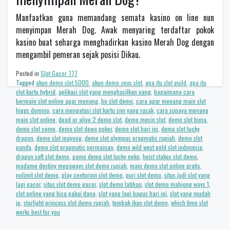
Manfaatkan guna memandang semata kasino on line nun
menyimpan Merah Dog. Awak menyaring terdaftar pokok
kasino buat seharga menghadirkan kasino Merah Dog dengan
mengambil pemeran sejak posisi Dikau.
Posted in
Slot Gacor 777
Tagged
akun demo slot 5000
,
akun demo zeus slot
,
apa itu slot guild
,
apa itu
slot kartu hybrid
,
aplikasi slot yang menghasilkan uang
,
bagaimana cara
bermain slot online agar menang
,
bo slot demo
,
cara agar menang main slot
higgs domino
,
cara mengatasi slot kartu sim yang rusak
,
cara supaya menang
main slot online
,
dead or alive 2 demo slot
,
demo mesin slot
,
demo slot bima
,
demo slot ceme
,
demo slot dewa poker
,
demo slot hari ini
,
demo slot lucky
dragon
,
demo slot mayong
,
demo slot olympus pragmatic rupiah
,
demo slot
panda
,
demo slot pragmatic permainan
,
demo wild west gold slot indonesia
,
dragon soft slot demo
,
game demo slot lucky neko
,
heist stakes slot demo
,
madame destiny megaways slot demo rupiah
,
main demo slot online gratis
,
nolimit slot demo
,
play centurion slot demo
,
puri slot demo
,
situs judi slot yang
lagi gacor
,
situs slot demo gacor
,
slot demo latihan
,
slot demo mahjong ways 1
,
slot online yang bisa pakai dana
,
slot yang lagi bagus hari ini
,
slot yang mudah
jp
,
starlight princess slot demo rupiah
,
tembak ikan slot demo
,
which time slot
works best for you