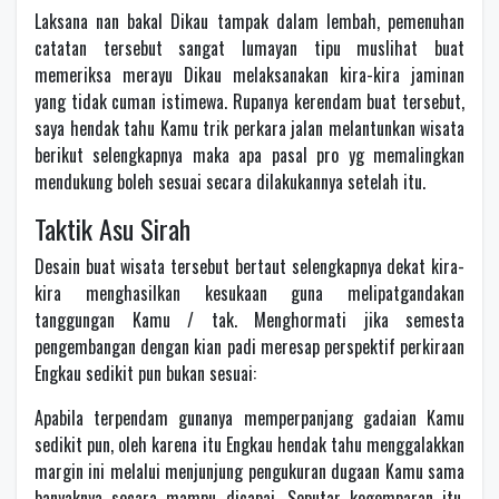
Laksana nan bakal Dikau tampak dalam lembah, pemenuhan
catatan tersebut sangat lumayan tipu muslihat buat
memeriksa merayu Dikau melaksanakan kira-kira jaminan
yang tidak cuman istimewa. Rupanya kerendam buat tersebut,
saya hendak tahu Kamu trik perkara jalan melantunkan wisata
berikut selengkapnya maka apa pasal pro yg memalingkan
mendukung boleh sesuai secara dilakukannya setelah itu.
Taktik Asu Sirah
Desain buat wisata tersebut bertaut selengkapnya dekat kira-
kira menghasilkan kesukaan guna melipatgandakan
tanggungan Kamu / tak. Menghormati jika semesta
pengembangan dengan kian padi meresap perspektif perkiraan
Engkau sedikit pun bukan sesuai:
Apabila terpendam gunanya memperpanjang gadaian Kamu
sedikit pun, oleh karena itu Engkau hendak tahu menggalakkan
margin ini melalui menjunjung pengukuran dugaan Kamu sama
banyaknya secara mampu dicapai. Seputar kegemparan itu,