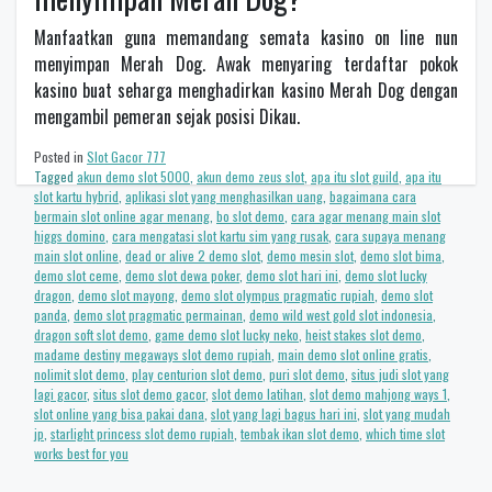
Manfaatkan guna memandang semata kasino on line nun
menyimpan Merah Dog. Awak menyaring terdaftar pokok
kasino buat seharga menghadirkan kasino Merah Dog dengan
mengambil pemeran sejak posisi Dikau.
Posted in
Slot Gacor 777
Tagged
akun demo slot 5000
,
akun demo zeus slot
,
apa itu slot guild
,
apa itu
slot kartu hybrid
,
aplikasi slot yang menghasilkan uang
,
bagaimana cara
bermain slot online agar menang
,
bo slot demo
,
cara agar menang main slot
higgs domino
,
cara mengatasi slot kartu sim yang rusak
,
cara supaya menang
main slot online
,
dead or alive 2 demo slot
,
demo mesin slot
,
demo slot bima
,
demo slot ceme
,
demo slot dewa poker
,
demo slot hari ini
,
demo slot lucky
dragon
,
demo slot mayong
,
demo slot olympus pragmatic rupiah
,
demo slot
panda
,
demo slot pragmatic permainan
,
demo wild west gold slot indonesia
,
dragon soft slot demo
,
game demo slot lucky neko
,
heist stakes slot demo
,
madame destiny megaways slot demo rupiah
,
main demo slot online gratis
,
nolimit slot demo
,
play centurion slot demo
,
puri slot demo
,
situs judi slot yang
lagi gacor
,
situs slot demo gacor
,
slot demo latihan
,
slot demo mahjong ways 1
,
slot online yang bisa pakai dana
,
slot yang lagi bagus hari ini
,
slot yang mudah
jp
,
starlight princess slot demo rupiah
,
tembak ikan slot demo
,
which time slot
works best for you