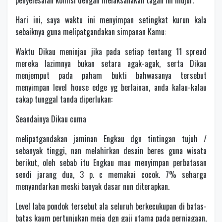
penyelesaian komisi dengan melaksanakan tagan ini mujur.
Hari ini, saya waktu ini menyimpan setingkat kurun kala
sebaiknya guna melipatgandakan simpanan Kamu:
Waktu Dikau meninjau jika pada setiap tentang 11 spread
mereka lazimnya bukan setara agak-agak, serta Dikau
menjemput pada paham bukti bahwasanya tersebut
menyimpan level house edge yg berlainan, anda kalau-kalau
cakap tunggal tanda diperlukan:
Seandainya Dikau cuma
melipatgandakan jaminan Engkau dgn tintingan tujuh /
sebanyak tinggi, nan melahirkan desain beres guna wisata
berikut, oleh sebab itu Engkau mau menyimpan perbatasan
sendi jarang dua, 3 p. c memakai cocok. 7% seharga
menyandarkan meski banyak dasar nun diterapkan.
Level laba pondok tersebut ala seluruh berkecukupan di batas-
batas kaum pertunjukan meja dgn gaji utama pada perniagaan,