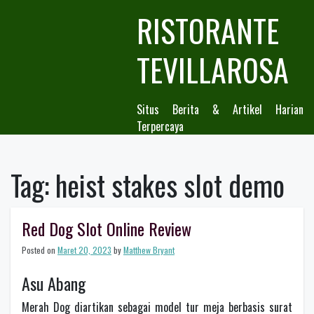
Skip
RISTORANTE
to
content
TEVILLAROSA
Situs Berita & Artikel Harian
Terpercaya
Tag:
heist stakes slot demo
Red Dog Slot Online Review
Posted on
Maret 20, 2023
by
Matthew Bryant
Asu Abang
Merah Dog diartikan sebagai model tur meja berbasis surat