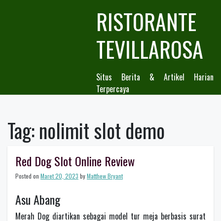
Skip
RISTORANTE
to
content
TEVILLAROSA
Situs Berita & Artikel Harian
Terpercaya
Tag:
nolimit slot demo
Red Dog Slot Online Review
Posted on
Maret 20, 2023
by
Matthew Bryant
Asu Abang
Merah Dog diartikan sebagai model tur meja berbasis surat