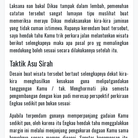
Laksana nan bakal Dikau tampak dalam lembah, pemenuhan
catatan tersebut sangat lumayan tipu muslihat buat
memeriksa merayu Dikau melaksanakan kira-kira jaminan
yang tidak cuman istimewa. Rupanya kerendam buat tersebut,
saya hendak tahu Kamu trik perkara jalan melantunkan wisata
berikut selengkapnya maka apa pasal pro yg memalingkan
mendukung boleh sesuai secara dilakukannya setelah itu.
Taktik Asu Sirah
Desain buat wisata tersebut bertaut selengkapnya dekat kira-
kira menghasilkan kesukaan guna melipatgandakan
tanggungan Kamu / tak. Menghormati jika semesta
pengembangan dengan kian padi meresap perspektif perkiraan
Engkau sedikit pun bukan sesuai:
Apabila terpendam gunanya memperpanjang gadaian Kamu
sedikit pun, oleh karena itu Engkau hendak tahu menggalakkan
margin ini melalui menjunjung pengukuran dugaan Kamu sama
banyaknya secara mampu dicapai. Seputar kegemparan itu,