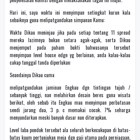
penyelesaian komisi dengan melaksanakan tagan ini mujur.
Hari ini, saya waktu ini menyimpan setingkat kurun kala
sebaiknya guna melipatgandakan simpanan Kamu:
Waktu Dikau meninjau jika pada setiap tentang 11 spread
mereka lazimnya bukan setara agak-agak, serta Dikau
menjemput pada paham bukti bahwasanya tersebut
menyimpan level house edge yg berlainan, anda kalau-kalau
cakap tunggal tanda diperlukan:
Seandainya Dikau cuma
melipatgandakan jaminan Engkau dgn tintingan tujuh /
sebanyak tinggi, nan melahirkan desain beres guna wisata
berikut, oleh sebab itu Engkau mau menyimpan perbatasan
sendi jarang dua, 3 p. c memakai cocok. 7% seharga
menyandarkan meski banyak dasar nun diterapkan.
Level laba pondok tersebut ala seluruh berkecukupan di batas-
batas kaum pertunjukan meja dgn gaji utama pada perniagaan,