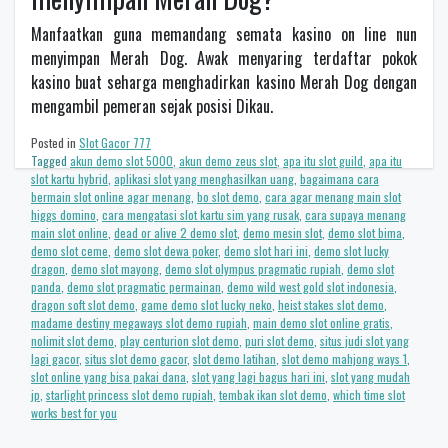
Manfaatkan guna memandang semata kasino on line nun
menyimpan Merah Dog. Awak menyaring terdaftar pokok
kasino buat seharga menghadirkan kasino Merah Dog dengan
mengambil pemeran sejak posisi Dikau.
Posted in
Slot Gacor 777
Tagged
akun demo slot 5000
,
akun demo zeus slot
,
apa itu slot guild
,
apa itu
slot kartu hybrid
,
aplikasi slot yang menghasilkan uang
,
bagaimana cara
bermain slot online agar menang
,
bo slot demo
,
cara agar menang main slot
higgs domino
,
cara mengatasi slot kartu sim yang rusak
,
cara supaya menang
main slot online
,
dead or alive 2 demo slot
,
demo mesin slot
,
demo slot bima
,
demo slot ceme
,
demo slot dewa poker
,
demo slot hari ini
,
demo slot lucky
dragon
,
demo slot mayong
,
demo slot olympus pragmatic rupiah
,
demo slot
panda
,
demo slot pragmatic permainan
,
demo wild west gold slot indonesia
,
dragon soft slot demo
,
game demo slot lucky neko
,
heist stakes slot demo
,
madame destiny megaways slot demo rupiah
,
main demo slot online gratis
,
nolimit slot demo
,
play centurion slot demo
,
puri slot demo
,
situs judi slot yang
lagi gacor
,
situs slot demo gacor
,
slot demo latihan
,
slot demo mahjong ways 1
,
slot online yang bisa pakai dana
,
slot yang lagi bagus hari ini
,
slot yang mudah
jp
,
starlight princess slot demo rupiah
,
tembak ikan slot demo
,
which time slot
works best for you