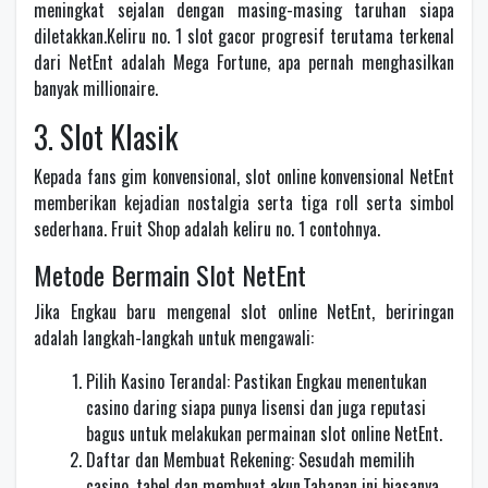
meningkat sejalan dengan masing-masing taruhan siapa
diletakkan.Keliru no. 1 slot gacor progresif terutama terkenal
dari NetEnt adalah Mega Fortune, apa pernah menghasilkan
banyak millionaire.
3. Slot Klasik
Kepada fans gim konvensional, slot online konvensional NetEnt
memberikan kejadian nostalgia serta tiga roll serta simbol
sederhana. Fruit Shop adalah keliru no. 1 contohnya.
Metode Bermain Slot NetEnt
Jika Engkau baru mengenal slot online NetEnt, beriringan
adalah langkah-langkah untuk mengawali:
Pilih Kasino Terandal: Pastikan Engkau menentukan
casino daring siapa punya lisensi dan juga reputasi
bagus untuk melakukan permainan slot online NetEnt.
Daftar dan Membuat Rekening: Sesudah memilih
casino, tabel dan membuat akun.Tahapan ini biasanya