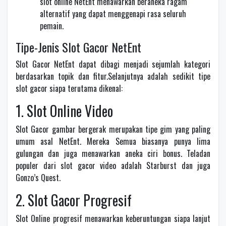
slot online NetEnt menawarkan beraneka ragam
alternatif yang dapat menggenapi rasa seluruh
pemain.
Tipe-Jenis Slot Gacor NetEnt
Slot Gacor NetEnt dapat dibagi menjadi sejumlah kategori
berdasarkan topik dan fitur.Selanjutnya adalah sedikit tipe
slot gacor siapa terutama dikenal:
1. Slot Online Video
Slot Gacor gambar bergerak merupakan tipe gim yang paling
umum asal NetEnt. Mereka Semua biasanya punya lima
gulungan dan juga menawarkan aneka ciri bonus. Teladan
populer dari slot gacor video adalah Starburst dan juga
Gonzo’s Quest.
2. Slot Gacor Progresif
Slot Online progresif menawarkan keberuntungan siapa lanjut