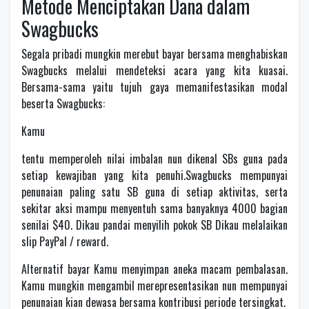
Metode Menciptakan Dana dalam
Swagbucks
Segala pribadi mungkin merebut bayar bersama menghabiskan
Swagbucks melalui mendeteksi acara yang kita kuasai.
Bersama-sama yaitu tujuh gaya memanifestasikan modal
beserta Swagbucks:
Kamu
tentu memperoleh nilai imbalan nun dikenal SBs guna pada
setiap kewajiban yang kita penuhi.Swagbucks mempunyai
penunaian paling satu SB guna di setiap aktivitas, serta
sekitar aksi mampu menyentuh sama banyaknya 4000 bagian
senilai $40. Dikau pandai menyilih pokok SB Dikau melalaikan
slip PayPal / reward.
Alternatif bayar Kamu menyimpan aneka macam pembalasan.
Kamu mungkin mengambil merepresentasikan nun mempunyai
penunaian kian dewasa bersama kontribusi periode tersingkat.