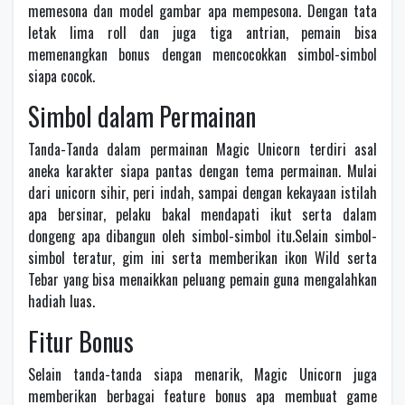
memesona dan model gambar apa mempesona. Dengan tata
letak lima roll dan juga tiga antrian, pemain bisa
memenangkan bonus dengan mencocokkan simbol-simbol
siapa cocok.
Simbol dalam Permainan
Tanda-Tanda dalam permainan Magic Unicorn terdiri asal
aneka karakter siapa pantas dengan tema permainan. Mulai
dari unicorn sihir, peri indah, sampai dengan kekayaan istilah
apa bersinar, pelaku bakal mendapati ikut serta dalam
dongeng apa dibangun oleh simbol-simbol itu.Selain simbol-
simbol teratur, gim ini serta memberikan ikon Wild serta
Tebar yang bisa menaikkan peluang pemain guna mengalahkan
hadiah luas.
Fitur Bonus
Selain tanda-tanda siapa menarik, Magic Unicorn juga
memberikan berbagai feature bonus apa membuat game