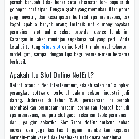
pernah berubah tidak benar satu alternatif ter- populer di
golongan partisipan. Dengan grafis yang memukau, fitur game
yang inovatif, dan kesempatan berhasil apa memesona, tak
kaget apabila banyak orang tertarik untuk mengupayakan
permainan slot online sebab provider device lunak ini.
Karangan ini akan meninjau segalanya hal yang perlu Anda
ketahui tentang
situs slot
online NetEnt, mulai asal kekuatan,
model gim, sampai dengan tips bagi bermain-main bersama
berhasil.
Apakah Itu Slot Online NetEnt?
NetEnt, ataupun Net Entertainment, adalah salah no.1 supplier
perangkat software terkenal dalam sektor industri judi
daring. Didirikan di tahun 1996, perusahaan ini pernah
menghasilkan bermacam-macam permainan tempat berjudi
apa memesona, meliputi slot gacor rekaman, table permainan,
dan juga gim seketika. Slot Gacor NetEnt terkenal sebab
inovasi dan juga kualitas tinggian, memberikan kejadian
bermain-main yang tidak teralpakan untuk para pemainnya.