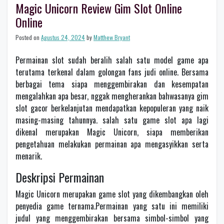
Magic Unicorn Review Gim Slot Online
Online
Posted on
Agustus 24, 2024
by
Matthew Bryant
Permainan slot sudah beralih salah satu model game apa
terutama terkenal dalam golongan fans judi online. Bersama
berbagai tema siapa menggembirakan dan kesempatan
mengalahkan apa besar, nggak mengherankan bahwasanya gim
slot gacor berkelanjutan mendapatkan kepopuleran yang naik
masing-masing tahunnya. salah satu game slot apa lagi
dikenal merupakan Magic Unicorn, siapa memberikan
pengetahuan melakukan permainan apa mengasyikkan serta
menarik.
Deskripsi Permainan
Magic Unicorn merupakan game slot yang dikembangkan oleh
penyedia game ternama.Permainan yang satu ini memiliki
judul yang menggembirakan bersama simbol-simbol yang