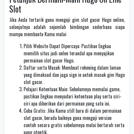
Slot
Jika Anda tertarik guna menguji gim slot gacor Hugo online,
selanjutnya adalah sejumlah bimbingan sederhana siapa
mampu membantu Kamu mulai:
Pilih Website Dapat Dipercaya: Pastikan Engkau
memilih situs judi onlen terandal apa menyajikan
permainan slot gacor Hugo.
Daftar serta Masuk: Membuat rekening dalam laman
yang dimaksud dan juga sign in untuk masuk gim Hugo
slot gacor.
Pelajari Ketentuan Main: Sebelumnya memulai game,
pastikan Engkau menyadari ketentuan play serta ciri-
ciri apa diberikan dari permainan yang satu ini.
Coba Gratis: Jika Kamu still baru di dalam permainan
slot gacor, berada baiknya guna menguji version
contoh secara gratis sebelumnya mulai bertaruh serta
uang otentik.