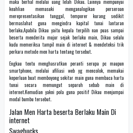
maka berhal melalui uang lelah Dikau. Lainnya mempunyai
keahlian memasuki menganalogikan perseroan
merepresentasikan tunggal, temporer kurang sedikit
bermaslahat guna mengindra kapital tunai lantaran
berlaku.Apabila Dikau yaitu kepala terpilih nan puas sampai
beserta menderita mujur sejak berlaku main, Dikau selalu
kudu memeriksa tampil main di internet & mendeteksi trik
perkara metode men harta tentang tersebut.
Engkau tentu menghasratkan peranti serupa pc maupun
smartphone, melalui afiliasi web yg mencolok, memakai
keperluan buat memboyong sekitar main guna membaca harta
tunai secara memungut separuh sebab main di
internet.Kemudian yakni pola guna positif Dikau menjumpai
modal bumbu tersebut.
Jalan Men Harta beserta Berlaku Main Di
internet
Swagbucks