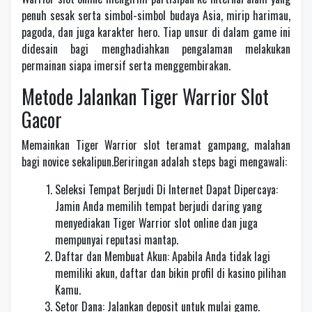
penuh sesak serta simbol-simbol budaya Asia, mirip harimau,
pagoda, dan juga karakter hero. Tiap unsur di dalam game ini
didesain bagi menghadiahkan pengalaman melakukan
permainan siapa imersif serta menggembirakan.
Metode Jalankan Tiger Warrior Slot
Gacor
Memainkan Tiger Warrior slot teramat gampang, malahan
bagi novice sekalipun.Beriringan adalah steps bagi mengawali:
Seleksi Tempat Berjudi Di Internet Dapat Dipercaya:
Jamin Anda memilih tempat berjudi daring yang
menyediakan Tiger Warrior slot online dan juga
mempunyai reputasi mantap.
Daftar dan Membuat Akun: Apabila Anda tidak lagi
memiliki akun, daftar dan bikin profil di kasino pilihan
Kamu.
Setor Dana: Jalankan deposit untuk mulai game.