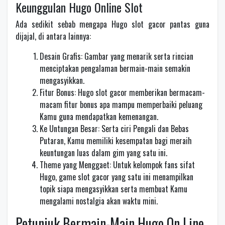
Keunggulan Hugo Online Slot
Ada sedikit sebab mengapa Hugo slot gacor pantas guna
dijajal, di antara lainnya:
Desain Grafis: Gambar yang menarik serta rincian
menciptakan pengalaman bermain-main semakin
mengasyikkan.
Fitur Bonus: Hugo slot gacor memberikan bermacam-
macam fitur bonus apa mampu memperbaiki peluang
Kamu guna mendapatkan kemenangan.
Ke Untungan Besar: Serta ciri Pengali dan Bebas
Putaran, Kamu memiliki kesempatan bagi meraih
keuntungan luas dalam gim yang satu ini.
Theme yang Menggaet: Untuk kelompok fans sifat
Hugo, game slot gacor yang satu ini menampilkan
topik siapa mengasyikkan serta membuat Kamu
mengalami nostalgia akan waktu mini.
Petunjuk Bermain-Main Hugo On Line