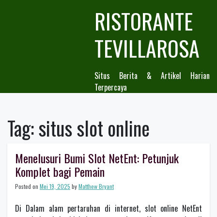
Skip
RISTORANTE
to
content
TEVILLAROSA
Situs Berita & Artikel Harian
Terpercaya
Tag:
situs slot online
Menelusuri Bumi Slot NetEnt: Petunjuk
Komplet bagi Pemain
Posted on
Mei 19, 2025
by
Matthew Bryant
Di Dalam alam pertaruhan di internet, slot online NetEnt