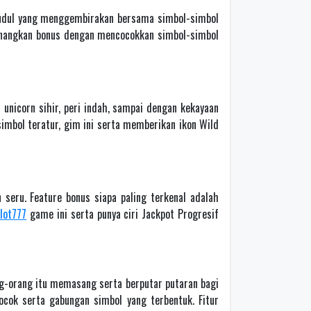
judul yang menggembirakan bersama simbol-simbol
enangkan bonus dengan mencocokkan simbol-simbol
unicorn sihir, peri indah, sampai dengan kekayaan
simbol teratur, gim ini serta memberikan ikon Wild
eru. Feature bonus siapa paling terkenal adalah
lot777
game ini serta punya ciri Jackpot Progresif
g-orang itu memasang serta berputar putaran bagi
cok serta gabungan simbol yang terbentuk. Fitur