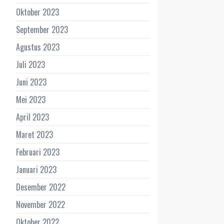
Oktober 2023
September 2023
Agustus 2023
Juli 2023
Juni 2023
Mei 2023
April 2023
Maret 2023
Februari 2023
Januari 2023
Desember 2022
November 2022
Oktober 2022