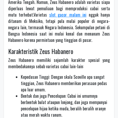
Amerika Tengah. Namun, Zeus Habanero adalah varietas siapa
diperluas lewat pemuliaan bagi memproduksi cabai serta
mutu terhebat.Varietas
slot gacor malam ini
nggak hanya
ditanam di Meksiko, tetapi pula mulai populer di negara-
negara lain, termasuk Negara Indonesia. Sekumpulan petani di
Bangsa Indonesia saat ini mulai kenal dan menanam Zeus
Habanero karena permintaan yang tinggian di pasar.
Karakteristik Zeus Habanero
Zeus Habanero memiliki sejumlah karakter spesial yang
membedakannya sebab varietas cabai lain-lain:
Kepedasan Tinggi: Dengan skala Scoville apa sangat
tinggian, Zeus Habanero memberikan perasaan pedas
apa luar umum.
Bentuk dan juga Pencelupan: Cabai ini umumnya
berbentuk bulat ataupun lonjong, dan juga mempunyai
pencelupan hijau ketika muda, beralih beralih oranye
atau merah waktu ranum.