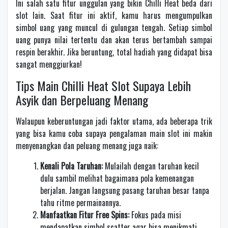
Ini salah satu fitur unggulan yang bikin Chilli Heat beda dari
slot lain. Saat fitur ini aktif, kamu harus mengumpulkan
simbol uang yang muncul di gulungan tengah. Setiap simbol
uang punya nilai tertentu dan akan terus bertambah sampai
respin berakhir. Jika beruntung, total hadiah yang didapat bisa
sangat menggiurkan!
Tips Main Chilli Heat Slot Supaya Lebih
Asyik dan Berpeluang Menang
Walaupun keberuntungan jadi faktor utama, ada beberapa trik
yang bisa kamu coba supaya pengalaman main slot ini makin
menyenangkan dan peluang menang juga naik:
Kenali Pola Taruhan:
Mulailah dengan taruhan kecil
dulu sambil melihat bagaimana pola kemenangan
berjalan. Jangan langsung pasang taruhan besar tanpa
tahu ritme permainannya.
Manfaatkan Fitur Free Spins:
Fokus pada misi
mendapatkan simbol scatter agar bisa menikmati