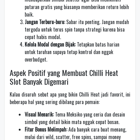
putaran gratis yang biasanya memberikan return lebih
baik.
Jangan Terburu-buru:
Sabar itu penting. Jangan mudah
tergoda untuk terus spin tanpa strategi karena bisa
cepat habis modal.
Kelola Modal dengan Bijak:
Tetapkan batas harian
untuk taruhan supaya tetap kontrol dan nggak
overbudget.
Aspek Positif yang Membuat Chilli Heat
Slot Banyak Digemari
Kalau disuruh sebut apa yang bikin Chilli Heat jadi favorit, ini
beberapa hal yang sering dibilang para pemain:
Visual Menarik:
Tema Meksiko yang ceria dan desain
simbol yang detail bikin mata nggak cepat bosan.
Fitur Bonus Melimpah:
Ada banyak cara buat menang,
mulai dari wild, scatter, free spins, sampai money