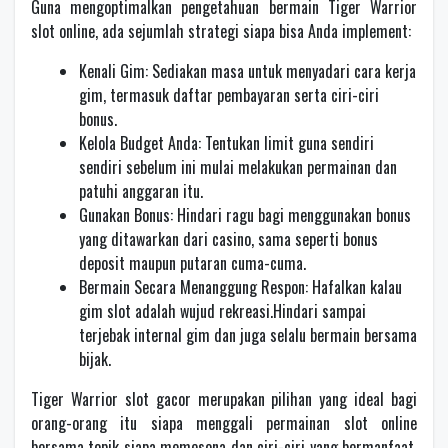
Guna mengoptimalkan pengetahuan bermain Tiger Warrior
slot online, ada sejumlah strategi siapa bisa Anda implement:
Kenali Gim: Sediakan masa untuk menyadari cara kerja
gim, termasuk daftar pembayaran serta ciri-ciri
bonus.
Kelola Budget Anda: Tentukan limit guna sendiri
sendiri sebelum ini mulai melakukan permainan dan
patuhi anggaran itu.
Gunakan Bonus: Hindari ragu bagi menggunakan bonus
yang ditawarkan dari casino, sama seperti bonus
deposit maupun putaran cuma-cuma.
Bermain Secara Menanggung Respon: Hafalkan kalau
gim slot adalah wujud rekreasi.Hindari sampai
terjebak internal gim dan juga selalu bermain bersama
bijak.
Tiger Warrior slot gacor merupakan pilihan yang ideal bagi
orang-orang itu siapa menggali permainan slot online
bersama topik siapa memesona dan ciri-ciri yang bermanfaat.