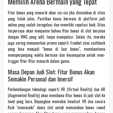
Memilih Arena Bermain yang Tepat
Fitur bonus yang menarik akan sia-sia jika dimainkan di situs
yang tidak jelas. Pastikan kamu bermain di platform judi
online yang sudah teregulasi dan memiliki reputasi baik. Situs
terpercaya akan menjamin bahwa fitur bonus di slot berjalan
dengan RNG yang adil, tanpa manipulasi. Selain itu, mereka
juga sering menawarkan promo seperti freebet atau cashback
yang bisa menjadi "bonus di luar bonus", membantumu
memperpanjang waktu bermain dan kesempatan untuk men-
trigger fitur-fitur menarik dalam game.
Masa Depan Judi Slot: Fitur Bonus Akan
Semakin Personal dan Imersif
Perkembangan teknologi seperti VR (Virtual Reality) dan AR
(Augmented Reality) akan membawa fitur bonus di judi slot ke
level yang baru. Bayangkan memakai headset VR dan secara
fisik "memasuki" dunia slot untuk memainkan bonus round