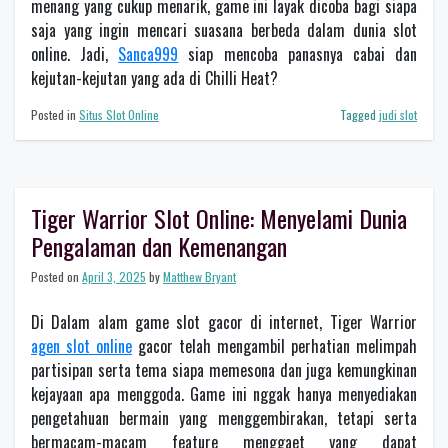
menang yang cukup menarik, game ini layak dicoba bagi siapa
saja yang ingin mencari suasana berbeda dalam dunia slot
online. Jadi,
Sanca999
siap mencoba panasnya cabai dan
kejutan-kejutan yang ada di Chilli Heat?
Posted in
Situs Slot Online
Tagged
judi slot
Tiger Warrior Slot Online: Menyelami Dunia
Pengalaman dan Kemenangan
Posted on
April 3, 2025
by
Matthew Bryant
Di Dalam alam game slot gacor di internet, Tiger Warrior
agen slot online
gacor telah mengambil perhatian melimpah
partisipan serta tema siapa memesona dan juga kemungkinan
kejayaan apa menggoda. Game ini nggak hanya menyediakan
pengetahuan bermain yang menggembirakan, tetapi serta
bermacam-macam feature menggaet yang dapat