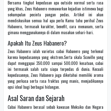
Bersama tingkat kepedasan apa outside normal serta rasa
yang khas, Zeus Habanero menawarkan kejadian istimewa bagi
sekumpulan pecinta pangan pedas. Artikel ini akan
mendiskusikan semua hal apa perlu Kamu tahu perihal Zeus
Habanero, termasuk karakter, benefit, cara menanam, serta
gimana menggunakannya di dalam masakan sehari-hari.
Apakah Itu Zeus Habanero?
Zeus Habanero ialah varietas cabai Habanero yang terkenal
karena kepedasannya yang ekstrem.Serta skala Scoville yang
dapat menggapai 350.000 sampai 500.000 kesatuan, cabai
ini termasuk salah satu siapa terpedas di dunia. Kecuali
kepedasannya, Zeus Habanero juga diketahui memiliki aroma
yang perkasa serta rasa fruktus yang manis, menjadikannya
opsi ideal bagi berbagai hidangan.
Asal Saran dan Sejarah
Cabai Habanero berasal sebab kawasan Meksiko dan Negara