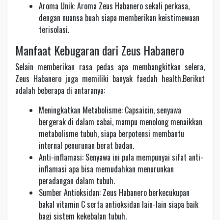
Aroma Unik: Aroma Zeus Habanero sekali perkasa,
dengan nuansa buah siapa memberikan keistimewaan
terisolasi.
Manfaat Kebugaran dari Zeus Habanero
Selain memberikan rasa pedas apa membangkitkan selera,
Zeus Habanero juga memiliki banyak faedah health.Berikut
adalah beberapa di antaranya:
Meningkatkan Metabolisme: Capsaicin, senyawa
bergerak di dalam cabai, mampu menolong menaikkan
metabolisme tubuh, siapa berpotensi membantu
internal penurunan berat badan.
Anti-inflamasi: Senyawa ini pula mempunyai sifat anti-
inflamasi apa bisa memudahkan menurunkan
peradangan dalam tubuh.
Sumber Antioksidan: Zeus Habanero berkecukupan
bakal vitamin C serta antioksidan lain-lain siapa baik
bagi sistem kekebalan tubuh.