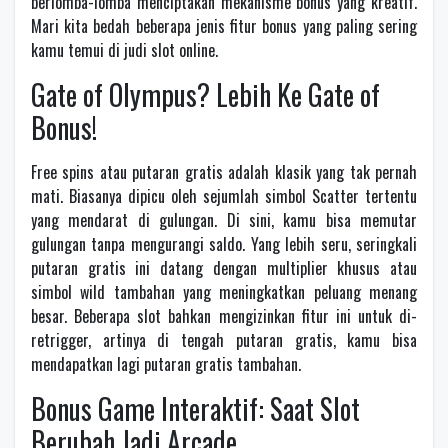
berlomba-lomba menciptakan mekanisme bonus yang kreatif.
Mari kita bedah beberapa jenis fitur bonus yang paling sering
kamu temui di judi slot online.
Gate of Olympus? Lebih Ke Gate of
Bonus!
Free spins atau putaran gratis adalah klasik yang tak pernah
mati. Biasanya dipicu oleh sejumlah simbol Scatter tertentu
yang mendarat di gulungan. Di sini, kamu bisa memutar
gulungan tanpa mengurangi saldo. Yang lebih seru, seringkali
putaran gratis ini datang dengan multiplier khusus atau
simbol wild tambahan yang meningkatkan peluang menang
besar. Beberapa slot bahkan mengizinkan fitur ini untuk di-
retrigger, artinya di tengah putaran gratis, kamu bisa
mendapatkan lagi putaran gratis tambahan.
Bonus Game Interaktif: Saat Slot
Berubah Jadi Arcade