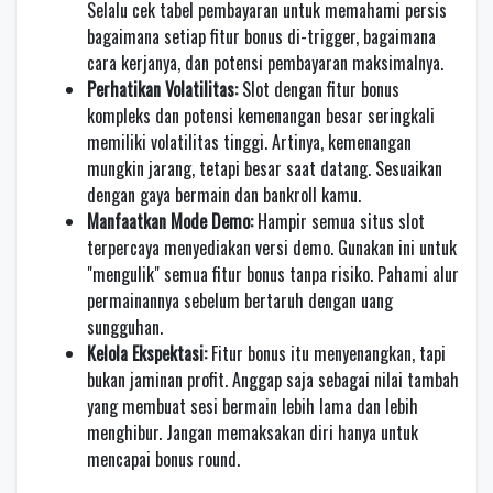
Selalu cek tabel pembayaran untuk memahami persis
bagaimana setiap fitur bonus di-trigger, bagaimana
cara kerjanya, dan potensi pembayaran maksimalnya.
Perhatikan Volatilitas:
Slot dengan fitur bonus
kompleks dan potensi kemenangan besar seringkali
memiliki volatilitas tinggi. Artinya, kemenangan
mungkin jarang, tetapi besar saat datang. Sesuaikan
dengan gaya bermain dan bankroll kamu.
Manfaatkan Mode Demo:
Hampir semua situs slot
terpercaya menyediakan versi demo. Gunakan ini untuk
"mengulik" semua fitur bonus tanpa risiko. Pahami alur
permainannya sebelum bertaruh dengan uang
sungguhan.
Kelola Ekspektasi:
Fitur bonus itu menyenangkan, tapi
bukan jaminan profit. Anggap saja sebagai nilai tambah
yang membuat sesi bermain lebih lama dan lebih
menghibur. Jangan memaksakan diri hanya untuk
mencapai bonus round.