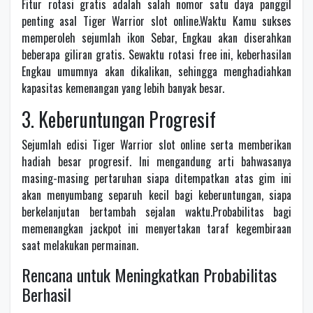
Fitur rotasi gratis adalah salah nomor satu daya panggil
penting asal Tiger Warrior slot online.Waktu Kamu sukses
memperoleh sejumlah ikon Sebar, Engkau akan diserahkan
beberapa giliran gratis. Sewaktu rotasi free ini, keberhasilan
Engkau umumnya akan dikalikan, sehingga menghadiahkan
kapasitas kemenangan yang lebih banyak besar.
3. Keberuntungan Progresif
Sejumlah edisi Tiger Warrior slot online serta memberikan
hadiah besar progresif. Ini mengandung arti bahwasanya
masing-masing pertaruhan siapa ditempatkan atas gim ini
akan menyumbang separuh kecil bagi keberuntungan, siapa
berkelanjutan bertambah sejalan waktu.Probabilitas bagi
memenangkan jackpot ini menyertakan taraf kegembiraan
saat melakukan permainan.
Rencana untuk Meningkatkan Probabilitas
Berhasil