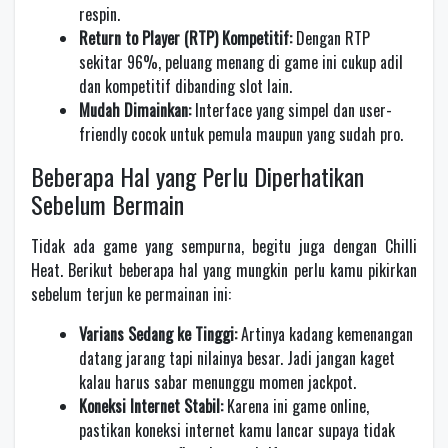
respin.
Return to Player (RTP) Kompetitif:
Dengan RTP
sekitar 96%, peluang menang di game ini cukup adil
dan kompetitif dibanding slot lain.
Mudah Dimainkan:
Interface yang simpel dan user-
friendly cocok untuk pemula maupun yang sudah pro.
Beberapa Hal yang Perlu Diperhatikan
Sebelum Bermain
Tidak ada game yang sempurna, begitu juga dengan Chilli
Heat. Berikut beberapa hal yang mungkin perlu kamu pikirkan
sebelum terjun ke permainan ini:
Varians Sedang ke Tinggi:
Artinya kadang kemenangan
datang jarang tapi nilainya besar. Jadi jangan kaget
kalau harus sabar menunggu momen jackpot.
Koneksi Internet Stabil:
Karena ini game online,
pastikan koneksi internet kamu lancar supaya tidak