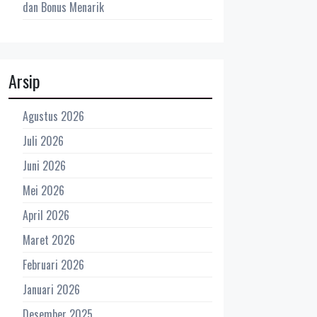
dan Bonus Menarik
Arsip
Agustus 2026
Juli 2026
Juni 2026
Mei 2026
April 2026
Maret 2026
Februari 2026
Januari 2026
Desember 2025