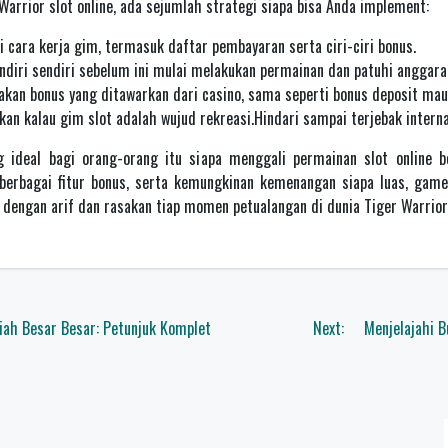
rrior slot online, ada sejumlah strategi siapa bisa Anda implement:
 cara kerja gim, termasuk daftar pembayaran serta ciri-ciri bonus.
ndiri sendiri sebelum ini mulai melakukan permainan dan patuhi anggaran
akan bonus yang ditawarkan dari casino, sama seperti bonus deposit m
n kalau gim slot adalah wujud rekreasi.Hindari sampai terjebak interna
g ideal bagi orang-orang itu siapa menggali permainan slot online 
erbagai fitur bonus, serta kemungkinan kemenangan siapa luas, game
dengan arif dan rasakan tiap momen petualangan di dunia Tiger Warrior 
ah Besar Besar: Petunjuk Komplet
Next:
Menjelajahi 