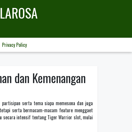
LLAROSA
Privacy Policy
aman dan Kemenangan
 partisipan serta tema siapa memesona dan juga
 tetapi serta bermacam-macam feature menggaet
 secara intensif tentang Tiger Warrior slot, mulai