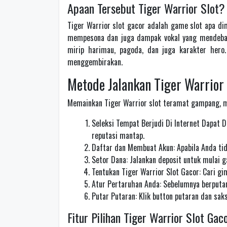
Apaan Tersebut Tiger Warrior Slot?
Tiger Warrior slot gacor adalah game slot apa di
mempesona dan juga dampak vokal yang mendebarka
mirip harimau, pagoda, dan juga karakter hero
menggembirakan.
Metode Jalankan Tiger Warrior 
Memainkan Tiger Warrior slot teramat gampang, ma
Seleksi Tempat Berjudi Di Internet Dapat 
reputasi mantap.
Daftar dan Membuat Akun: Apabila Anda tidak
Setor Dana: Jalankan deposit untuk mulai g
Tentukan Tiger Warrior Slot Gacor: Cari gi
Atur Pertaruhan Anda: Sebelumnya berputar 
Putar Putaran: Klik button putaran dan sa
Fitur Pilihan Tiger Warrior Slot Gac