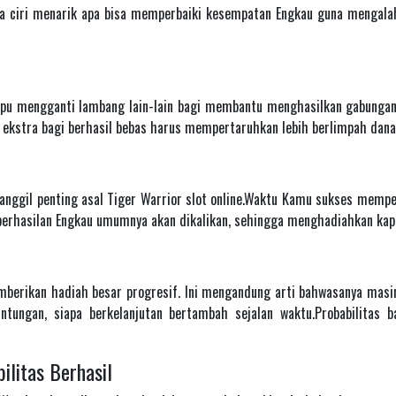
eka ciri menarik apa bisa memperbaiki kesempatan Engkau guna mengalah
pu mengganti lambang lain-lain bagi membantu menghasilkan gabungan j
ekstra bagi berhasil bebas harus mempertaruhkan lebih berlimpah dana
panggil penting asal Tiger Warrior slot online.Waktu Kamu sukses memp
 keberhasilan Engkau umumnya akan dikalikan, sehingga menghadiahkan ka
memberikan hadiah besar progresif. Ini mengandung arti bahwasanya mas
ntungan, siapa berkelanjutan bertambah sejalan waktu.Probabilitas 
litas Berhasil