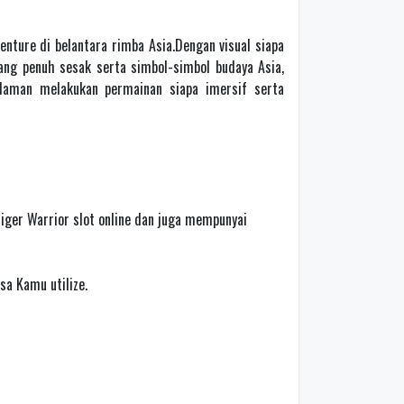
nture di belantara rimba Asia.Dengan visual siapa
ang penuh sesak serta simbol-simbol budaya Asia,
laman melakukan permainan siapa imersif serta
iger Warrior slot online dan juga mempunyai
sa Kamu utilize.