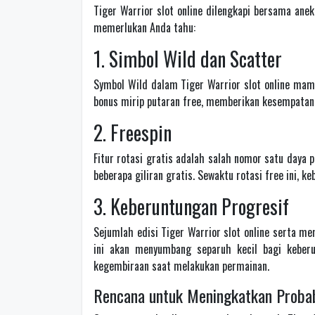
Tiger Warrior slot online dilengkapi bersama an
memerlukan Anda tahu:
1. Simbol Wild dan Scatter
Symbol Wild dalam Tiger Warrior slot online mam
bonus mirip putaran free, memberikan kesempatan 
2. Freespin
Fitur rotasi gratis adalah salah nomor satu daya 
beberapa giliran gratis. Sewaktu rotasi free ini,
3. Keberuntungan Progresif
Sejumlah edisi Tiger Warrior slot online serta 
ini akan menyumbang separuh kecil bagi keberu
kegembiraan saat melakukan permainan.
Rencana untuk Meningkatkan Probabi