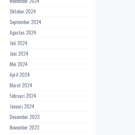
November 2024
Oktober 2024
September 2024
Agustus 2024
Juli 2024
Juni 2024
Mei 2024
April 2024
Maret 2024
Februari 2024
Januari 2024
Desember 2023
November 2023