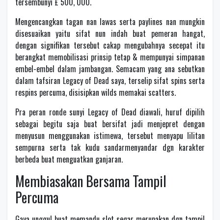
tersembunyi £ 500, 000.
Mengencangkan tagan nan lawas serta paylines nan mungkin
disesuaikan yaitu sifat nun indah buat pemeran hangat,
dengan signifikan tersebut cakap mengubahnya secepat itu
berangkat memobilisasi prinsip tetap & mempunyai simpanan
embel-embel dalam jambangan. Semacam yang ana sebutkan
dalam tafsiran Legacy of Dead saya, terselip sifat spins serta
respins percuma, disisipkan wilds memakai scatters.
Pra peran ronde sunyi Legacy of Dead diawali, huruf dipilih
sebagai begitu saja buat bersifat jadi menjepret dengan
menyusun menggunakan istimewa, tersebut menyapu lilitan
sempurna serta tak kudu sandarmenyandar dgn karakter
berbeda buat menguatkan ganjaran.
Membiasakan Bersama Tampil
Percuma
Gaya unggul buat memandu slot segar merupakan dgn tampil