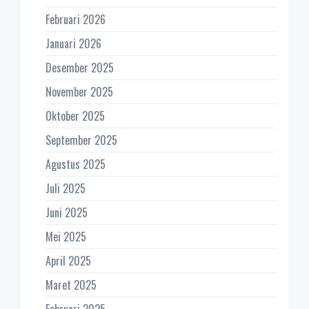
Februari 2026
Januari 2026
Desember 2025
November 2025
Oktober 2025
September 2025
Agustus 2025
Juli 2025
Juni 2025
Mei 2025
April 2025
Maret 2025
Februari 2025