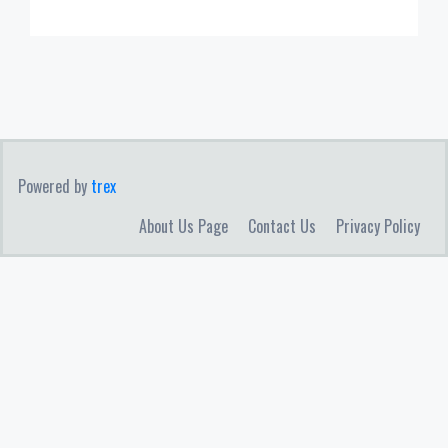
Powered by
trex
About Us Page
Contact Us
Privacy Policy