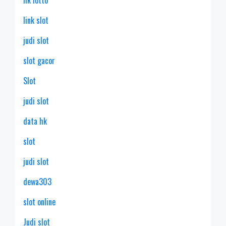
link slot
judi slot
slot gacor
Slot
judi slot
data hk
slot
judi slot
dewa303
slot online
Judi slot