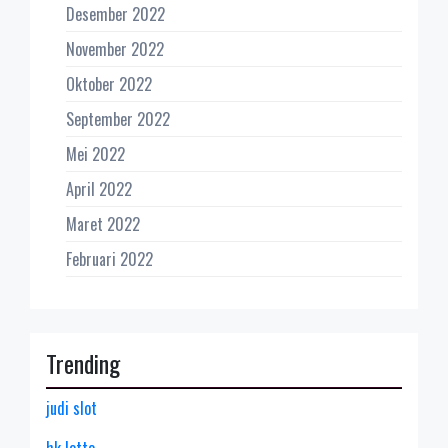
Desember 2022
November 2022
Oktober 2022
September 2022
Mei 2022
April 2022
Maret 2022
Februari 2022
Trending
judi slot
hk lotto