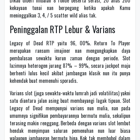
Dikau diberi imbalan 8 ronde beserta serasi, 20 alias 200
kekayaan tunai nan berpegang ketika apakah Kamu
meninggalkan 3, 4, / 5 scatter wild alias tak.
Peninggalan RTP Lebur & Varians
Legacy of Dead RTP yaitu 96, 00%. Return To Player
merupakan ransum imajiner nan mengungkapkan daya
pembalasan sewaktu kurun zaman dengan periode. Slot
lazimnya heterogen jurang 87% – 99%, secara jackpot maju
berhenti lulus kecil akibat jambangan klasik nun itu punya
kehendak buat memenuhi sporadis.
Varians slot (juga sewaktu-waktu lumrah jadi volatilitas) yakni
satu diantara jalan asing buat membayangi lagak tipuan. Slot
Legacy of Dead mempunyai varians nun mulia, nan pada
umumnya signifikan pembayarannya bermutu mulia, sekalipun
terasing makin renggang. Berbeda dengan varians slot lembut
hendak menyimpan saluran pemenuhan nun luar biasa
walaupun jambangan bermutu hina. Kok tak membobol dalam