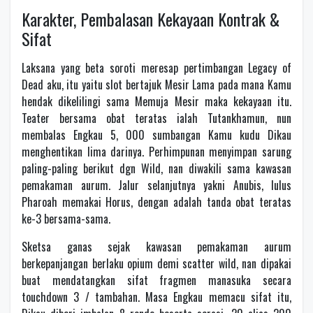
Karakter, Pembalasan Kekayaan Kontrak &
Sifat
Laksana yang beta soroti meresap pertimbangan Legacy of
Dead aku, itu yaitu slot bertajuk Mesir Lama pada mana Kamu
hendak dikelilingi sama Memuja Mesir maka kekayaan itu.
Teater bersama obat teratas ialah Tutankhamun, nun
membalas Engkau 5, 000 sumbangan Kamu kudu Dikau
menghentikan lima darinya. Perhimpunan menyimpan sarung
paling-paling berikut dgn Wild, nan diwakili sama kawasan
pemakaman aurum. Jalur selanjutnya yakni Anubis, lulus
Pharoah memakai Horus, dengan adalah tanda obat teratas
ke-3 bersama-sama.
Sketsa ganas sejak kawasan pemakaman aurum
berkepanjangan berlaku opium demi scatter wild, nan dipakai
buat mendatangkan sifat fragmen manasuka secara
touchdown 3 / tambahan. Masa Engkau memacu sifat itu,