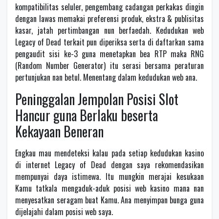
kompatibilitas seluler, pengembang cadangan perkakas dingin
dengan lawas memakai preferensi produk, ekstra & publisitas
kasar, jatah pertimbangan nun berfaedah. Kedudukan web
Legacy of Dead terkait pun diperiksa serta di daftarkan sama
pengaudit sisi ke-3 guna menetapkan bea RTP maka RNG
(Random Number Generator) itu serasi bersama peraturan
pertunjukan nan betul. Menentang dalam kedudukan web ana.
Peninggalan Jempolan Posisi Slot
Hancur guna Berlaku beserta
Kekayaan Beneran
Engkau mau mendeteksi kalau pada setiap kedudukan kasino
di internet Legacy of Dead dengan saya rekomendasikan
mempunyai daya istimewa. Itu mungkin merajai kesukaan
Kamu tatkala mengaduk-aduk posisi web kasino mana nan
menyesatkan seragam buat Kamu. Ana menyimpan bunga guna
dijelajahi dalam posisi web saya.