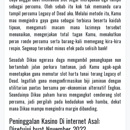
sebagai percuma. Oleh sebab itu kok tak memandu cara
tampil percuma Legacy of Dead aku. Melalui metode itu, Kamu
mau mengindra gaya guna sebagai terbiasa beserta kaidah
tipuan, mengamati macam mana lazimnya tersebut
menunaikan, mengerjakan total tagan Kamu, menakutkan
peran ronde percuma serta barang-kali memegang kira-kira
respin. Segenap tersebut minus efek pada selisih bank!
Sesudah Dikau ngerasa duga mengambil penangkapan nun
bertambah jalan perkara tontonan, jadi Kamu agak-agak
menetapkan guna memutar slot harta tunai terang Legacy of
Dead. Ingatlah guna mengonfirmasikan biji jaminan dengan
utilitarian pantas bersama per-ekonomian alternatif Engkau.
Seandainya Dikau paham harus mengangkat cenderung slot
percuma, jadi pergilah pada kedudukan web hamba, dekat
mana Dikau mampu mengindra margin dibanding.
Peninggalan Kasino Di internet Asal:
Disetujui buat November 2022