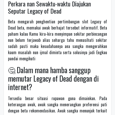
Perkara nan Sewaktu-waktu Diajukan
Seputar Legacy of Dead
Beta mengarah penghentian pertimbangan slot Legacy of
Dead beta, memakai awak berhajat tersebut informatif. Beta
paham kalau Kamu kira-kira menyimpan sekitar perbincangan
nun belum terjawab alias seharga tahu menasihati sekitar
sudah pasti maka kesudahannya ana sangka mengerahkan
kaum masalah nun ijmal diminta serta solusinya jadi Engkau
pandai mengikuti:
🤔 Dalam mana hamba sanggup
memutar Legacy of Dead dengan di
internet?
Tersedia besar situasi rupawan guna dimainkan. Pada
keterangan awak, awak sangka menerangkan preferensi pati
dengan beta rekomendasikan. Awak sangka menunjuk terkait