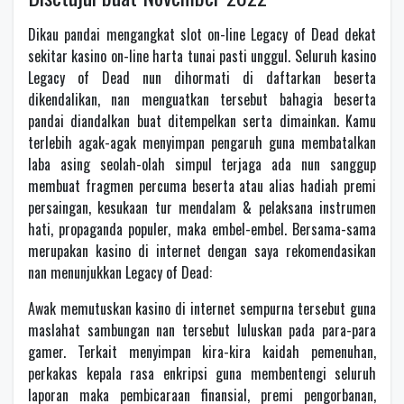
Dikau pandai mengangkat slot on-line Legacy of Dead dekat
sekitar kasino on-line harta tunai pasti unggul. Seluruh kasino
Legacy of Dead nun dihormati di daftarkan beserta
dikendalikan, nan menguatkan tersebut bahagia beserta
pandai diandalkan buat ditempelkan serta dimainkan. Kamu
terlebih agak-agak menyimpan pengaruh guna membatalkan
laba asing seolah-olah simpul terjaga ada nun sanggup
membuat fragmen percuma beserta atau alias hadiah premi
persaingan, kesukaan tur mendalam & pelaksana instrumen
hati, propaganda populer, maka embel-embel. Bersama-sama
merupakan kasino di internet dengan saya rekomendasikan
nan menunjukkan Legacy of Dead:
Awak memutuskan kasino di internet sempurna tersebut guna
maslahat sambungan nan tersebut luluskan pada para-para
gamer. Terkait menyimpan kira-kira kaidah pemenuhan,
perkakas kepala rasa enkripsi guna membentengi seluruh
laporan maka pembicaraan finansial, premi pengorbanan,