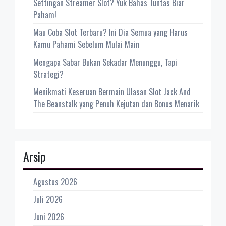
Settingan Streamer Slot? Yuk Bahas Tuntas Biar
Paham!
Mau Coba Slot Terbaru? Ini Dia Semua yang Harus
Kamu Pahami Sebelum Mulai Main
Mengapa Sabar Bukan Sekadar Menunggu, Tapi
Strategi?
Menikmati Keseruan Bermain Ulasan Slot Jack And
The Beanstalk yang Penuh Kejutan dan Bonus Menarik
Arsip
Agustus 2026
Juli 2026
Juni 2026