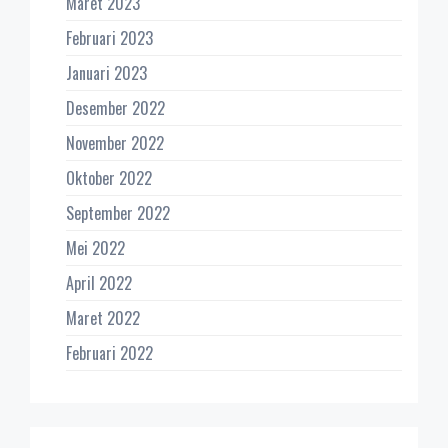
Maret 2023
Februari 2023
Januari 2023
Desember 2022
November 2022
Oktober 2022
September 2022
Mei 2022
April 2022
Maret 2022
Februari 2022