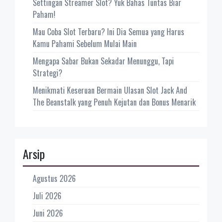
Settingan Streamer Slot? Yuk Bahas Tuntas Biar
Paham!
Mau Coba Slot Terbaru? Ini Dia Semua yang Harus
Kamu Pahami Sebelum Mulai Main
Mengapa Sabar Bukan Sekadar Menunggu, Tapi
Strategi?
Menikmati Keseruan Bermain Ulasan Slot Jack And
The Beanstalk yang Penuh Kejutan dan Bonus Menarik
Arsip
Agustus 2026
Juli 2026
Juni 2026