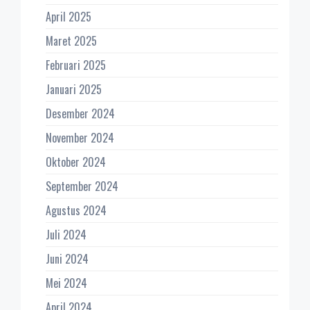
April 2025
Maret 2025
Februari 2025
Januari 2025
Desember 2024
November 2024
Oktober 2024
September 2024
Agustus 2024
Juli 2024
Juni 2024
Mei 2024
April 2024