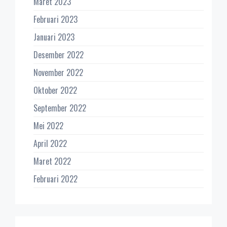
Maret 2023
Februari 2023
Januari 2023
Desember 2022
November 2022
Oktober 2022
September 2022
Mei 2022
April 2022
Maret 2022
Februari 2022