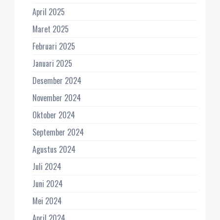
April 2025
Maret 2025
Februari 2025
Januari 2025
Desember 2024
November 2024
Oktober 2024
September 2024
Agustus 2024
Juli 2024
Juni 2024
Mei 2024
April 2024