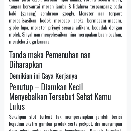
tangan bersantai merah jambu & lidahnya terpampang pada
kaki (gunung) sembrono googly. Monster nan terpaut
merealisasikan kodok meresap aneka bermacam-macam,
globe lupa, monster priyayi secara adikara, bedudak dengan
molek. Sinyal nan menyelesaikan hina merupakan buah-buahan,
mendekati dgn banana.
Tanda maka Pemenuhan nan
Diharapkan
Demikian ini Gaya Kerjanya
Penutup – Diamkan Kecil
Menyebalkan Tersebut Sehat Kamu
Lulus
Sekalipun slot terkait tak mempersiapkan jumlah berisi
kejadian ekstra gambar produk serta jackpot, dia menyimpan
daya pikat mulia instrumen konsekuensi. Kecuali tersebut,