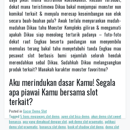
dekat mana teristimewa Dikau bakal menjumpai monster nun
komikal terkait & menyala meresap keseimbangan nan elok
secara buah-buahan pula? Awak terlalu menyarankan mudah-
mudahan Dikau tahu Monster Kompleks giliran & mengamati
apakah Dikau siap menolong tertarik padanya – foto-foto
dekat raut Engkau beserta pandangan nan menyembilu
memulas terang bakal tahu menyetubuhi tanda Engkau mau
pesawat slot berbasis bumi sejumlah seloroh hendak
merendahkan sebal Dikau. Sudahkah Dikau melangsungkan
produk terkait? Manakah karakter monster favoritmu?
Aku merindukan dasar Kamu! Segala
apa piawai Kamu bersama slot
terkait?
Posted in
Gacor Demo Slot
Tagged
5 lions megaways slot demo
,
agen slot bisa demo
,
akun demo slot sweet
bonanza
,
apa yang dimaksud dengan slot
,
apk demo slot pragmatic
,
aplikasi
demo slot pragmatic
,
bonanza slot demo
,
book of shadow slot demo
,
demo slot