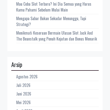
Mau Coba Slot Terbaru? Ini Dia Semua yang Harus
Kamu Pahami Sebelum Mulai Main
Mengapa Sabar Bukan Sekadar Menunggu, Tapi
Strategi?
Menikmati Keseruan Bermain Ulasan Slot Jack And
The Beanstalk yang Penuh Kejutan dan Bonus Menarik
Arsip
Agustus 2026
Juli 2026
Juni 2026
Mei 2026