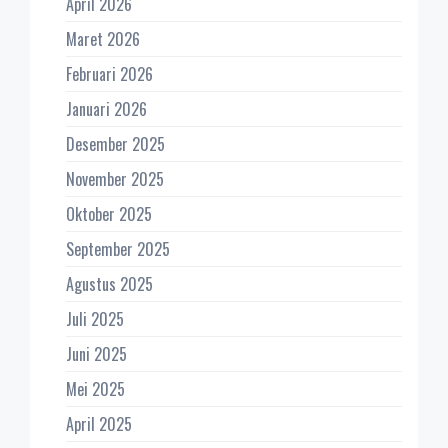
April 2026
Maret 2026
Februari 2026
Januari 2026
Desember 2025
November 2025
Oktober 2025
September 2025
Agustus 2025
Juli 2025
Juni 2025
Mei 2025
April 2025