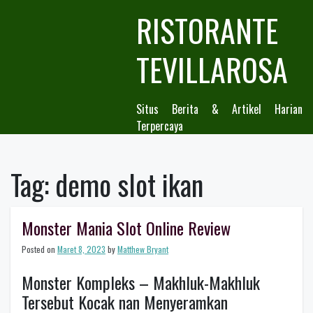
Skip
RISTORANTE
to
content
TEVILLAROSA
Situs Berita & Artikel Harian
Terpercaya
Tag:
demo slot ikan
Monster Mania Slot Online Review
Posted on
Maret 8, 2023
by
Matthew Bryant
Monster Kompleks – Makhluk-Makhluk
Tersebut Kocak nan Menyeramkan