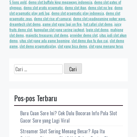
5 lions gold
,
demo slot buffalo king megaways indonesia
,
demo slot gates of
olympus
,
demo slot gratis pragmatic
,
demo slot ikan
,
demo slot no leg
,
demo
slot pragmatic play anti lag
,
demo slot pragmatic play indonesia
,
demo slot
pragmatic zeus
,
demo slot rise of samurai
,
demo slot spadegaming poker ways
,
dreamtech slot demo
,
game slot yang lagi on fire
,
hot safari slot demo
,
juicy
fruits demo slot
,
kumpulan slot yang sering jackpot
,
login slot demo
,
mahjong
slot demo
,
majestic treasures slot demo
,
provider demo slot
,
situs judi slot akun
demo
,
situs slot yang ada game booming
,
slot demo duo fu duo cai
,
slot demo
game
,
slot demo pragmaticplay
,
slot yang bisa demo
,
slot yang menang terus
Cari
untuk:
Pos-pos Terbaru
Buru Cuan Sore Ini? Cek Dulu Bocoran Info Pola Slot
Gacor Sore yang Lagi Viral
Streamer Slot Sering Menang Besar? Apa Itu