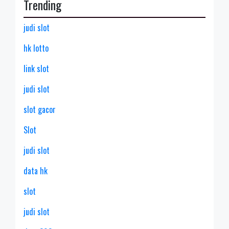
Trending
judi slot
hk lotto
link slot
judi slot
slot gacor
Slot
judi slot
data hk
slot
judi slot