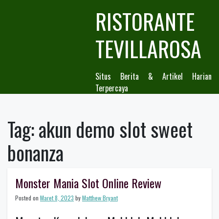
Skip
RISTORANTE
to
content
TEVILLAROSA
Situs Berita & Artikel Harian
Terpercaya
Tag:
akun demo slot sweet
bonanza
Monster Mania Slot Online Review
Posted on
Maret 8, 2023
by
Matthew Bryant