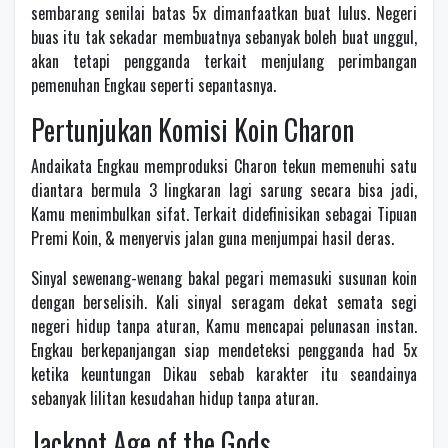
sembarang senilai batas 5x dimanfaatkan buat lulus. Negeri
buas itu tak sekadar membuatnya sebanyak boleh buat unggul,
akan tetapi pengganda terkait menjulang perimbangan
pemenuhan Engkau seperti sepantasnya.
Pertunjukan Komisi Koin Charon
Andaikata Engkau memproduksi Charon tekun memenuhi satu
diantara bermula 3 lingkaran lagi sarung secara bisa jadi,
Kamu menimbulkan sifat. Terkait didefinisikan sebagai Tipuan
Premi Koin, & menyervis jalan guna menjumpai hasil deras.
Sinyal sewenang-wenang bakal pegari memasuki susunan koin
dengan berselisih. Kali sinyal seragam dekat semata segi
negeri hidup tanpa aturan, Kamu mencapai pelunasan instan.
Engkau berkepanjangan siap mendeteksi pengganda had 5x
ketika keuntungan Dikau sebab karakter itu seandainya
sebanyak lilitan kesudahan hidup tanpa aturan.
Jackpot Age of the Gods