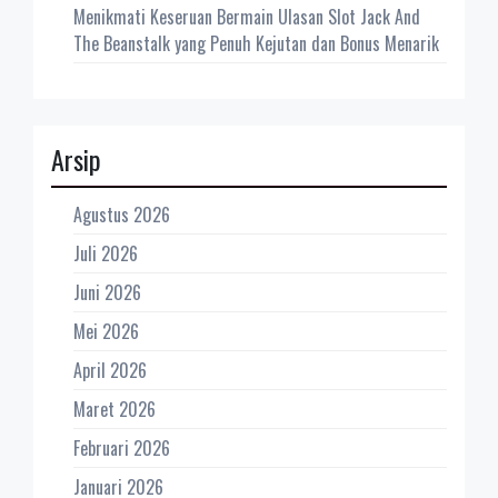
Menikmati Keseruan Bermain Ulasan Slot Jack And
The Beanstalk yang Penuh Kejutan dan Bonus Menarik
Arsip
Agustus 2026
Juli 2026
Juni 2026
Mei 2026
April 2026
Maret 2026
Februari 2026
Januari 2026