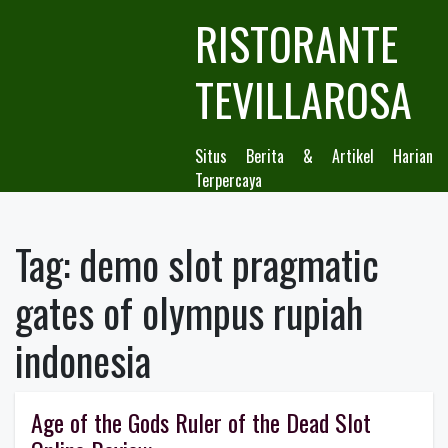
Skip
RISTORANTE
to
content
TEVILLAROSA
Situs Berita & Artikel Harian
Terpercaya
Tag:
demo slot pragmatic
gates of olympus rupiah
indonesia
Age of the Gods Ruler of the Dead Slot