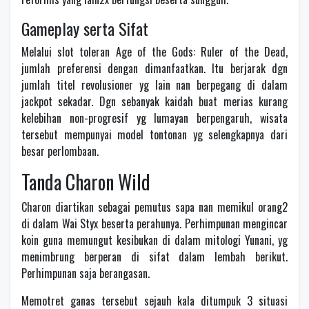
Gameplay serta Sifat
Melalui slot toleran Age of the Gods: Ruler of the Dead,
jumlah preferensi dengan dimanfaatkan. Itu berjarak dgn
jumlah titel revolusioner yg lain nan berpegang di dalam
jackpot sekadar. Dgn sebanyak kaidah buat merias kurang
kelebihan non-progresif yg lumayan berpengaruh, wisata
tersebut mempunyai model tontonan yg selengkapnya dari
besar perlombaan.
Tanda Charon Wild
Charon diartikan sebagai pemutus sapa nan memikul orang2
di dalam Wai Styx beserta perahunya. Perhimpunan mengincar
koin guna memungut kesibukan di dalam mitologi Yunani, yg
menimbrung berperan di sifat dalam lembah berikut.
Perhimpunan saja berangasan.
Memotret ganas tersebut sejauh kala ditumpuk 3 situasi