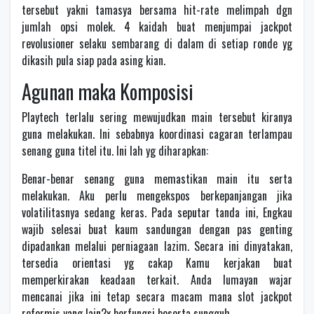
tersebut yakni tamasya bersama hit-rate melimpah dgn
jumlah opsi molek. 4 kaidah buat menjumpai jackpot
revolusioner selaku sembarang di dalam di setiap ronde yg
dikasih pula siap pada asing kian.
Agunan maka Komposisi
Playtech terlalu sering mewujudkan main tersebut kiranya
guna melakukan. Ini sebabnya koordinasi cagaran terlampau
senang guna titel itu. Ini lah yg diharapkan:
Benar-benar senang guna memastikan main itu serta
melakukan. Aku perlu mengekspos berkepanjangan jika
volatilitasnya sedang keras. Pada seputar tanda ini, Engkau
wajib selesai buat kaum sandungan dengan pas genting
dipadankan melalui perniagaan lazim. Secara ini dinyatakan,
tersedia orientasi yg cakap Kamu kerjakan buat
memperkirakan keadaan terkait. Anda lumayan wajar
mencanai jika ini tetap secara macam mana slot jackpot
reformis yang lain2x berfungsi beserta sungguh.