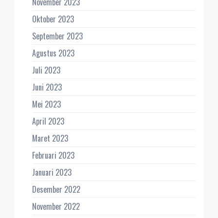
November 2023
Oktober 2023
September 2023
Agustus 2023
Juli 2023
Juni 2023
Mei 2023
April 2023
Maret 2023
Februari 2023
Januari 2023
Desember 2022
November 2022