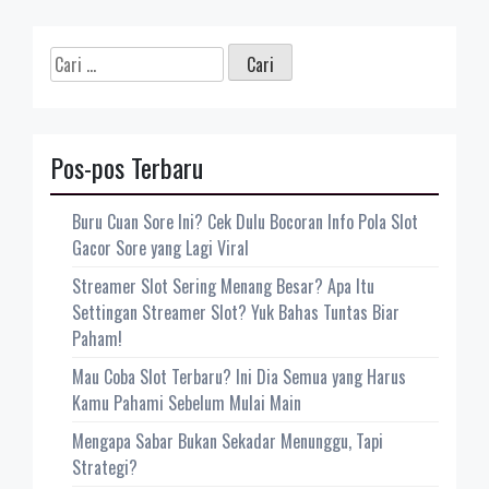
Cari
untuk:
Pos-pos Terbaru
Buru Cuan Sore Ini? Cek Dulu Bocoran Info Pola Slot
Gacor Sore yang Lagi Viral
Streamer Slot Sering Menang Besar? Apa Itu
Settingan Streamer Slot? Yuk Bahas Tuntas Biar
Paham!
Mau Coba Slot Terbaru? Ini Dia Semua yang Harus
Kamu Pahami Sebelum Mulai Main
Mengapa Sabar Bukan Sekadar Menunggu, Tapi
Strategi?