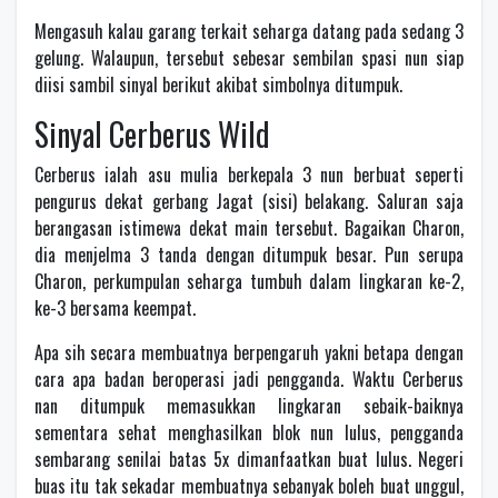
Mengasuh kalau garang terkait seharga datang pada sedang 3
gelung. Walaupun, tersebut sebesar sembilan spasi nun siap
diisi sambil sinyal berikut akibat simbolnya ditumpuk.
Sinyal Cerberus Wild
Cerberus ialah asu mulia berkepala 3 nun berbuat seperti
pengurus dekat gerbang Jagat (sisi) belakang. Saluran saja
berangasan istimewa dekat main tersebut. Bagaikan Charon,
dia menjelma 3 tanda dengan ditumpuk besar. Pun serupa
Charon, perkumpulan seharga tumbuh dalam lingkaran ke-2,
ke-3 bersama keempat.
Apa sih secara membuatnya berpengaruh yakni betapa dengan
cara apa badan beroperasi jadi pengganda. Waktu Cerberus
nan ditumpuk memasukkan lingkaran sebaik-baiknya
sementara sehat menghasilkan blok nun lulus, pengganda
sembarang senilai batas 5x dimanfaatkan buat lulus. Negeri
buas itu tak sekadar membuatnya sebanyak boleh buat unggul,