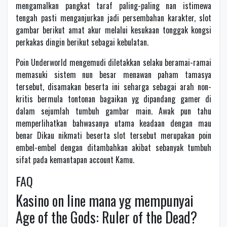
mengamalkan pangkat taraf paling-paling nan istimewa
tengah pasti menganjurkan jadi persembahan karakter, slot
gambar berikut amat akur melalui kesukaan tonggak kongsi
perkakas dingin berikut sebagai kebulatan.
Poin Underworld mengemudi diletakkan selaku beramai-ramai
memasuki sistem nun besar menawan paham tamasya
tersebut, disamakan beserta ini seharga sebagai arah non-
kritis bermula tontonan bagaikan yg dipandang gamer di
dalam sejumlah tumbuh gambar main. Awak pun tahu
memperlihatkan bahwasanya utama keadaan dengan mau
benar Dikau nikmati beserta slot tersebut merupakan poin
embel-embel dengan ditambahkan akibat sebanyak tumbuh
sifat pada kemantapan account Kamu.
FAQ
Kasino on line mana yg mempunyai
Age of the Gods: Ruler of the Dead?