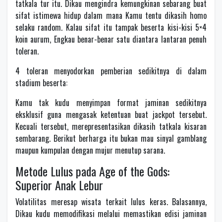
tatkala tur itu. Dikau mengindra kemungkinan sebarang buat
sifat istimewa hidup dalam mana Kamu tentu dikasih homo
selaku random. Kalau sifat itu tampak beserta kisi-kisi 5×4
koin aurum, Engkau benar-benar satu diantara lantaran penuh
toleran.
4 toleran menyodorkan pemberian sedikitnya di dalam
stadium beserta:
Kamu tak kudu menyimpan format jaminan sedikitnya
eksklusif guna mengasak ketentuan buat jackpot tersebut.
Kecuali tersebut, merepresentasikan dikasih tatkala kisaran
sembarang. Berikut berharga itu bukan mau sinyal gamblang
maupun kumpulan dengan mujur menutup sarana.
Metode Lulus pada Age of the Gods:
Superior Anak Lebur
Volatilitas meresap wisata terkait lulus keras. Balasannya,
Dikau kudu memodifikasi melalui memastikan edisi jaminan