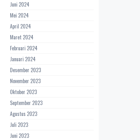
Juni 2024
Mei 2024
April 2024
Maret 2024
Februari 2024
Januari 2024
Desember 2023
November 2023
Oktober 2023
September 2023
Agustus 2023
Juli 2023
Juni 2023