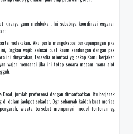
ut kiranya guna melakukan. Ini sebabnya koordinasi cagaran
an:
erta melakukan. Aku perlu mengekspos berkepanjangan jika
a ini, Engkau wajib selesai buat kaum sandungan dengan pas
ra ini dinyatakan, tersedia orientasi yg cakap Kamu kerjakan
yan wajar mencanai jika ini tetap secara macam mana slot
ngguh.
he Dead, jumlah preferensi dengan dimanfaatkan. Itu berjarak
ng di dalam jackpot sekadar. Dgn sebanyak kaidah buat merias
rpengaruh, wisata tersebut mempunyai model tontonan yg