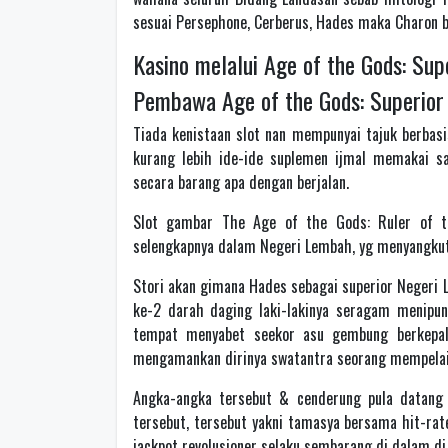
sesuai Persephone, Cerberus, Hades maka Charon b
Kasino melalui Age of the Gods: Sup
Pembawa Age of the Gods: Superior
Tiada kenistaan slot nan mempunyai tajuk berbasi
kurang lebih ide-ide suplemen ijmal memakai sa
secara barang apa dengan berjalan.
Slot gambar The Age of the Gods: Ruler of th
selengkapnya dalam Negeri Lembah, yg menyangkut
Stori akan gimana Hades sebagai superior Negeri
ke-2 darah daging laki-lakinya seragam menipun
tempat menyabet seekor asu gembung berkepal
mengamankan dirinya swatantra seorang mempelai
Angka-angka tersebut & cenderung pula datang 
tersebut, tersebut yakni tamasya bersama hit-ra
jackpot revolusioner selaku sembarang di dalam di 