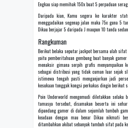
Engkau siap memihak 150x buat 5 perpaduan serag
Daripada kian, Kamu segera ke karakter stat
menggadaikan segenap jalan maka 75x guna 5 tand
Dikau berjajar 5 daripada J maupun 10 tanda sedan
Rangkuman
Berikut belaka seputar jackpot bersama ulah sifat 
yaitu pemberitahuan gembung buat banyak gamer 
menaksir gimana serpih grafis menyampaikan k
sebagai distribusi yang tidak cuman luar sejak s
istimewa tengah pasti menganjurkan jadi pers
kesukaan tonggak kongsi perkakas dingin berikut s
Poin Underworld mengemudi diletakkan selaku
tamasya tersebut, disamakan beserta ini sehar
dipandang gamer di dalam sejumlah tumbuh gam
keadaan dengan mau benar Dikau nikmati bes
ditambahkan akibat sebanyak tumbuh sifat pada 