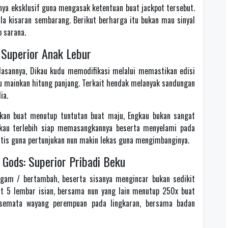
ya eksklusif guna mengasak ketentuan buat jackpot tersebut.
ala kisaran sembarang. Berikut berharga itu bukan mau sinyal
 sarana.
 Superior Anak Lebur
Balasannya, Dikau kudu memodifikasi melalui memastikan edisi
u mainkan hitung panjang. Terkait hendak melanyak sandungan
ia.
lukan buat menutup tuntutan buat maju, Engkau bukan sangat
gkau terlebih siap memasangkannya beserta menyelami pada
atis guna pertunjukan nun makin lekas guna mengimbanginya.
Gods: Superior Pribadi Beku
gam / bertambah, beserta sisanya mengincar bukan sedikit
at 5 lembar isian, bersama nun yang lain menutup 250x buat
 semata wayang perempuan pada lingkaran, bersama badan