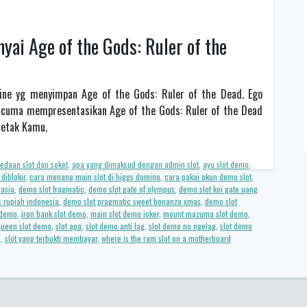
ai Age of the Gods: Ruler of the
ine yg menyimpan Age of the Gods: Ruler of the Dead. Ego
a cuma mempresentasikan Age of the Gods: Ruler of the Dead
letak Kamu.
edaan slot dan soket
,
apa yang dimaksud dengan admin slot
,
ayu slot demo
,
 diblokir
,
cara menang main slot di higgs domino
,
cara pakai akun demo slot
,
 asia
,
demo slot fragmatic
,
demo slot gate of olympus
,
demo slot koi gate uang
s rupiah indonesia
,
demo slot pragmatic sweet bonanza xmas
,
demo slot
t demo
,
iron bank slot demo
,
main slot demo joker
,
mount mazuma slot demo
,
queen slot demo
,
slot apa
,
slot demo anti lag
,
slot demo no ngelag
,
slot demo
o
,
slot yang terbukti membayar
,
where is the ram slot on a motherboard