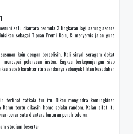
n
nuhi satu diantara bermula 3 lingkaran lagi sarung secara
finisikan sebagai Tipuan Premi Koin, & menyervis jalan guna
usunan koin dengan berselisih. Kali sinyal seragam dekat
 mencapai pelunasan instan. Engkau berkepanjangan siap
kau sebab karakter itu seandainya sebanyak lilitan kesudahan
in terlihat tatkala tur itu. Dikau mengindra kemungkinan
 Kamu tentu dikasih homo selaku random. Kalau sifat itu
nar-benar satu diantara lantaran penuh toleran.
lam stadium beserta: