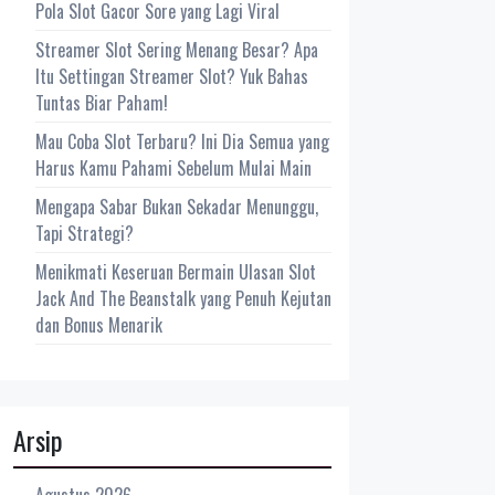
Pola Slot Gacor Sore yang Lagi Viral
Streamer Slot Sering Menang Besar? Apa
Itu Settingan Streamer Slot? Yuk Bahas
Tuntas Biar Paham!
Mau Coba Slot Terbaru? Ini Dia Semua yang
Harus Kamu Pahami Sebelum Mulai Main
Mengapa Sabar Bukan Sekadar Menunggu,
Tapi Strategi?
Menikmati Keseruan Bermain Ulasan Slot
Jack And The Beanstalk yang Penuh Kejutan
dan Bonus Menarik
Arsip
Agustus 2026