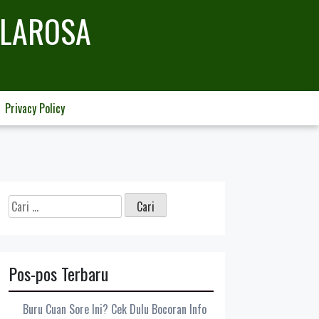
LLAROSA
Privacy Policy
Cari
untuk:
Pos-pos Terbaru
Buru Cuan Sore Ini? Cek Dulu Bocoran Info