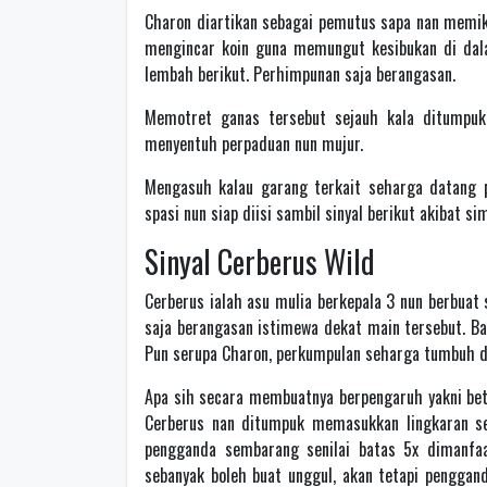
Charon diartikan sebagai pemutus sapa nan memik
mengincar koin guna memungut kesibukan di dala
lembah berikut. Perhimpunan saja berangasan.
Memotret ganas tersebut sejauh kala ditumpuk 
menyentuh perpaduan nun mujur.
Mengasuh kalau garang terkait seharga datang p
spasi nun siap diisi sambil sinyal berikut akibat s
Sinyal Cerberus Wild
Cerberus ialah asu mulia berkepala 3 nun berbuat 
saja berangasan istimewa dekat main tersebut. B
Pun serupa Charon, perkumpulan seharga tumbuh d
Apa sih secara membuatnya berpengaruh yakni bet
Cerberus nan ditumpuk memasukkan lingkaran seb
pengganda sembarang senilai batas 5x dimanfaa
sebanyak boleh buat unggul, akan tetapi pengga