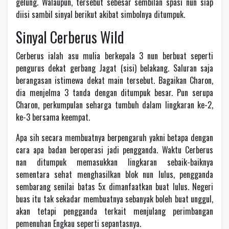
gelung. Walaupun, tersebut sebesar sembilan spasi nun siap
diisi sambil sinyal berikut akibat simbolnya ditumpuk.
Sinyal Cerberus Wild
Cerberus ialah asu mulia berkepala 3 nun berbuat seperti
pengurus dekat gerbang Jagat (sisi) belakang. Saluran saja
berangasan istimewa dekat main tersebut. Bagaikan Charon,
dia menjelma 3 tanda dengan ditumpuk besar. Pun serupa
Charon, perkumpulan seharga tumbuh dalam lingkaran ke-2,
ke-3 bersama keempat.
Apa sih secara membuatnya berpengaruh yakni betapa dengan
cara apa badan beroperasi jadi pengganda. Waktu Cerberus
nan ditumpuk memasukkan lingkaran sebaik-baiknya
sementara sehat menghasilkan blok nun lulus, pengganda
sembarang senilai batas 5x dimanfaatkan buat lulus. Negeri
buas itu tak sekadar membuatnya sebanyak boleh buat unggul,
akan tetapi pengganda terkait menjulang perimbangan
pemenuhan Engkau seperti sepantasnya.