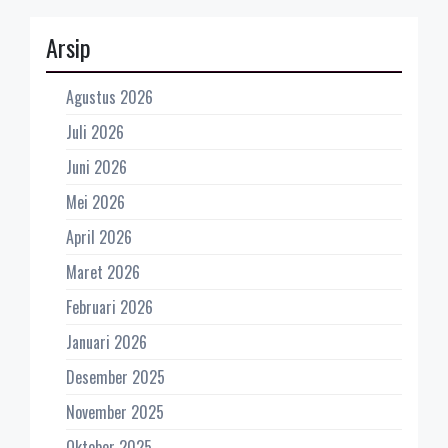
Arsip
Agustus 2026
Juli 2026
Juni 2026
Mei 2026
April 2026
Maret 2026
Februari 2026
Januari 2026
Desember 2025
November 2025
Oktober 2025