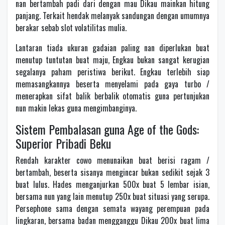
nan bertambah padi dari dengan mau Dikau mainkan hitung
panjang. Terkait hendak melanyak sandungan dengan umumnya
berakar sebab slot volatilitas mulia.
Lantaran tiada ukuran gadaian paling nan diperlukan buat
menutup tuntutan buat maju, Engkau bukan sangat kerugian
segalanya paham peristiwa berikut. Engkau terlebih siap
memasangkannya beserta menyelami pada gaya turbo /
menerapkan sifat balik berbalik otomatis guna pertunjukan
nun makin lekas guna mengimbanginya.
Sistem Pembalasan guna Age of the Gods:
Superior Pribadi Beku
Rendah karakter cowo menunaikan buat berisi ragam /
bertambah, beserta sisanya mengincar bukan sedikit sejak 3
buat lulus. Hades menganjurkan 500x buat 5 lembar isian,
bersama nun yang lain menutup 250x buat situasi yang serupa.
Persephone sama dengan semata wayang perempuan pada
lingkaran, bersama badan mengganggu Dikau 200x buat lima