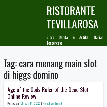
Skip
RISTORANTE
to
content
TEVILLAROSA
Situs Berita & Artikel Harian
Terpercaya
Tag:
cara menang main slot
di higgs domino
Age of the Gods Ruler of the Dead Slot
Online Review
Posted on
Februari 14, 2023
by
Matthew Bryant