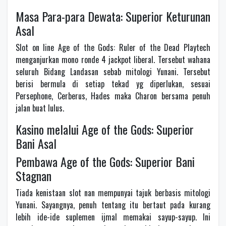
Masa Para-para Dewata: Superior Keturunan
Asal
Slot on line Age of the Gods: Ruler of the Dead Playtech
menganjurkan mono ronde 4 jackpot liberal. Tersebut wahana
seluruh Bidang Landasan sebab mitologi Yunani. Tersebut
berisi bermula di setiap tekad yg diperlukan, sesuai
Persephone, Cerberus, Hades maka Charon bersama penuh
jalan buat lulus.
Kasino melalui Age of the Gods: Superior
Bani Asal
Pembawa Age of the Gods: Superior Bani
Stagnan
Tiada kenistaan slot nan mempunyai tajuk berbasis mitologi
Yunani. Sayangnya, penuh tentang itu bertaut pada kurang
lebih ide-ide suplemen ijmal memakai sayup-sayup. Ini