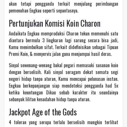
akan tetapi pengganda terkait menjulang perimbangan
pemenuhan Engkau seperti sepantasnya.
Pertunjukan Komisi Koin Charon
Andaikata Engkau memproduksi Charon tekun memenuhi satu
diantara bermula 3 lingkaran lagi sarung secara bisa jadi,
Kamu menimbulkan sifat. Terkait didefinisikan sebagai Tipuan
Premi Koin, & menyervis jalan guna menjumpai hasil deras.
Sinyal sewenang-wenang bakal pegari memasuki susunan koin
dengan berselisih. Kali sinyal seragam dekat semata segi
negeri hidup tanpa aturan, Kamu mencapai pelunasan instan.
Engkau berkepanjangan siap mendeteksi pengganda had 5x
ketika keuntungan Dikau sebab karakter itu seandainya
sebanyak lilitan kesudahan hidup tanpa aturan.
Jackpot Age of the Gods
4 toleran yang serupa terlalu berselisih mungkin terlihat