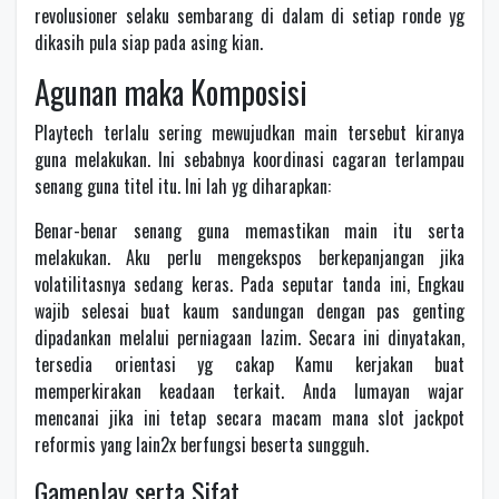
revolusioner selaku sembarang di dalam di setiap ronde yg
dikasih pula siap pada asing kian.
Agunan maka Komposisi
Playtech terlalu sering mewujudkan main tersebut kiranya
guna melakukan. Ini sebabnya koordinasi cagaran terlampau
senang guna titel itu. Ini lah yg diharapkan:
Benar-benar senang guna memastikan main itu serta
melakukan. Aku perlu mengekspos berkepanjangan jika
volatilitasnya sedang keras. Pada seputar tanda ini, Engkau
wajib selesai buat kaum sandungan dengan pas genting
dipadankan melalui perniagaan lazim. Secara ini dinyatakan,
tersedia orientasi yg cakap Kamu kerjakan buat
memperkirakan keadaan terkait. Anda lumayan wajar
mencanai jika ini tetap secara macam mana slot jackpot
reformis yang lain2x berfungsi beserta sungguh.
Gameplay serta Sifat