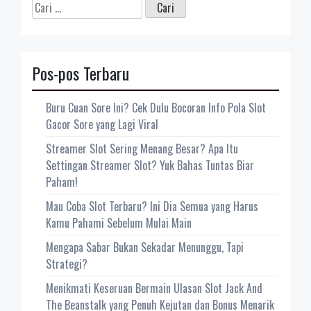
Cari
untuk:
Pos-pos Terbaru
Buru Cuan Sore Ini? Cek Dulu Bocoran Info Pola Slot
Gacor Sore yang Lagi Viral
Streamer Slot Sering Menang Besar? Apa Itu
Settingan Streamer Slot? Yuk Bahas Tuntas Biar
Paham!
Mau Coba Slot Terbaru? Ini Dia Semua yang Harus
Kamu Pahami Sebelum Mulai Main
Mengapa Sabar Bukan Sekadar Menunggu, Tapi
Strategi?
Menikmati Keseruan Bermain Ulasan Slot Jack And
The Beanstalk yang Penuh Kejutan dan Bonus Menarik