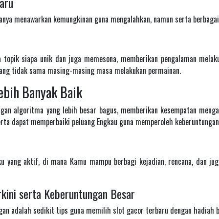
aru
k hanya menawarkan kemungkinan guna mengalahkan, namun serta berbagai 
ama topik siapa unik dan juga memesona, memberikan pengalaman melak
 yang tidak sama masing-masing masa melakukan permainan.
ebih Banyak Baik
engan algoritma yang lebih besar bagus, memberikan kesempatan meng
 serta dapat memperbaiki peluang Engkau guna memperoleh keberuntungan
u yang aktif, di mana Kamu mampu berbagi kejadian, rencana, dan jug
kini serta Keberuntungan Besar
an adalah sedikit tips guna memilih slot gacor terbaru dengan hadiah b