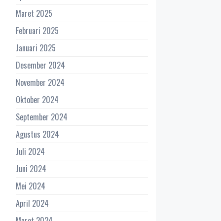
Maret 2025
Februari 2025
Januari 2025
Desember 2024
November 2024
Oktober 2024
September 2024
Agustus 2024
Juli 2024
Juni 2024
Mei 2024
April 2024
Maret 2024