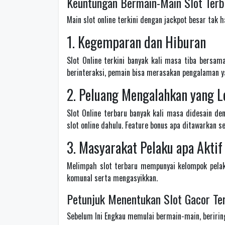
Keuntungan Bermain-Main Slot Terb
Main slot online terkini dengan jackpot besar ta
1. Kegemparan dan Hiburan
Slot Online terkini banyak kali masa tiba bers
berinteraksi, pemain bisa merasakan pengalaman
2. Peluang Mengalahkan yang L
Slot Online terbaru banyak kali masa didesain d
slot online dahulu. Feature bonus apa ditawarkan
3. Masyarakat Pelaku apa Aktif
Melimpah slot terbaru mempunyai kelompok pelak
komunal serta mengasyikkan.
Petunjuk Menentukan Slot Gacor Ter
Sebelum Ini Engkau memulai bermain-main, beriring