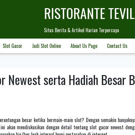
RISTORANTE TEVI
Situs Berita & Artikel Harian Terpercaya
Slot Gacor
Judi Slot Online
About Us Page
Contact Us
 Newest serta Hadiah Besar B
ntungan besar ketika bermain-main slot? Dengan semakin banyaknya g
 ini akan mendiskusikan dengan detail tentang slot gacor newest den
ayakan his/her luck internal bumi pertaruhan di internet.