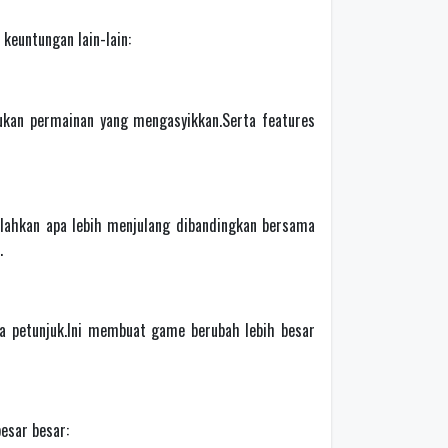
keuntungan lain-lain:
ukan permainan yang mengasyikkan.Serta features
alahkan apa lebih menjulang dibandingkan bersama
.
a petunjuk.Ini membuat game berubah lebih besar
esar besar: