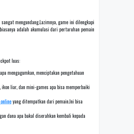
pa sangat mengundang.Lazimnya, game ini dilengkapi
biasanya adalah akumulasi dari pertaruhan pemain
ckpot luas:
kal apa mengagumkan, menciptakan pengetahuan
 ikon liar, dan mini-games apa bisa memperbaiki
 online
yang ditempatkan dari pemain.Ini bisa
ingan dana apa bakal diserahkan kembali kepada