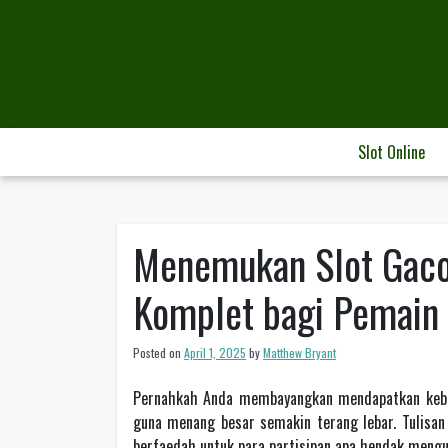
Skip
to
content
Slot Online
Menemukan Slot Gacor
Komplet bagi Pemain
Posted on
April 1, 2025
by
Matthew Bryant
Pernahkah Anda membayangkan mendapatkan keberu
guna menang besar semakin terang lebar. Tulisan
berfaedah untuk para partisipan apa hendak mengup