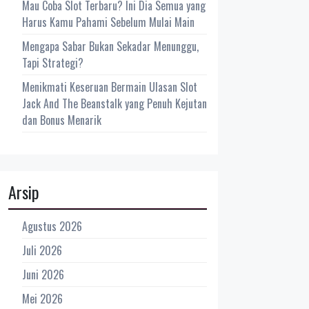
Mau Coba Slot Terbaru? Ini Dia Semua yang
Harus Kamu Pahami Sebelum Mulai Main
Mengapa Sabar Bukan Sekadar Menunggu,
Tapi Strategi?
Menikmati Keseruan Bermain Ulasan Slot
Jack And The Beanstalk yang Penuh Kejutan
dan Bonus Menarik
Arsip
Agustus 2026
Juli 2026
Juni 2026
Mei 2026