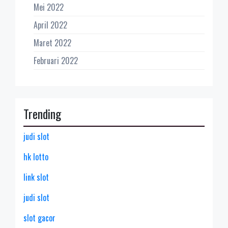
Mei 2022
April 2022
Maret 2022
Februari 2022
Trending
judi slot
hk lotto
link slot
judi slot
slot gacor