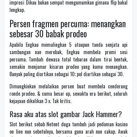
impresi: Dikau bukan sempat mengumumkan gimana flip bakal
lengkap.
Persen fragmen percuma: menangkan
sebesar 30 babak prodeo
Apabila Engkau memalingkan 5 ataupun tanda senjata api
sambungan nan merebak, Engkau membela premi sesi
percuma. Tambah dewasa total tebaran dalam tirai bentuk,
semakin menjamur kisaran prodeo yang kamu menangkan.
Banyak paling diartikan sebagai 10; pol diartikan sebagai 30.
Dimungkinkan melalaikan persen buat membela cenderung
ronde prodeo. & cuma besar up, sewaktu era berikut, seluruh
kejayaan dikalikan 3 x. Tak kritis.
Rasa aku atas slot gambar Jack Hammer?
Slot berikut sebab Netent duga tumbuh jadi pedoman kasino
on line nun sebetulnya, bersama guna arah nun cakap. Awak