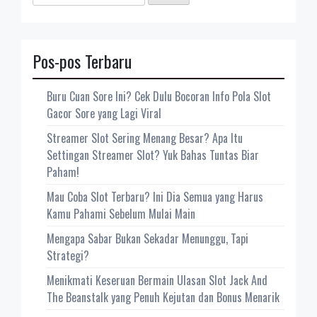
untuk:
Pos-pos Terbaru
Buru Cuan Sore Ini? Cek Dulu Bocoran Info Pola Slot
Gacor Sore yang Lagi Viral
Streamer Slot Sering Menang Besar? Apa Itu
Settingan Streamer Slot? Yuk Bahas Tuntas Biar
Paham!
Mau Coba Slot Terbaru? Ini Dia Semua yang Harus
Kamu Pahami Sebelum Mulai Main
Mengapa Sabar Bukan Sekadar Menunggu, Tapi
Strategi?
Menikmati Keseruan Bermain Ulasan Slot Jack And
The Beanstalk yang Penuh Kejutan dan Bonus Menarik