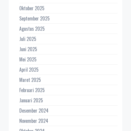
Oktober 2025
September 2025
Agustus 2025
Juli 2025
Juni 2025
Mei 2025
April 2025
Maret 2025
Februari 2025
Januari 2025
Desember 2024
November 2024
Oktober 2024