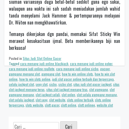
siuman variansnya duga betul-betul sedikit guna ego sukai,
walaupun ana waktu ini sah sudah meniadakan jumlah wahid
tanda menyelami Jack Hammer & pertempurannya melayani
Dr. Wüten nan mengkhawatirkan.
Temanya dikerjakan dgn pandai, memakai Sifat Sticky Win
merawat kesukacitaan ijmal. Beta memberikannya biji nan
berkuasa!
Posted in
Situs Judi Slot Online Gacor
Tagged
cara menang judi online blackjack
,
cara menang judi online poker
,
cara menang judi online roullete
,
cara menang judi online sicbo
,
gacoer
,
gampang menang slot
,
gampang slot
,
how to win online slots
,
how to win slot
online
,
how to win slots online
,
judi slot gacor online terbaik dan terpercaya
,
selalu jackpot slot
,
sexy slot
,
sicbo
,
sicbo slot
,
situs judi slot gacor jackpot
,
situs
slot jackpot menang terus
,
situs slot jackpot menang trus
,
slot gampang
,
slot
gampang menang
,
slot jackpot selali
,
slot onlen
,
slot selalu gampang menang
,
slot selalu jackpot
,
slot sexy
,
slot website
,
slots online terbaik
,
slots online
terpercaya
,
slots website
,
slott gacor
,
slott online
,
slott onlinee
,
website slot
Cari