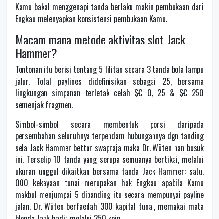
Kamu bakal menggenapi tanda berlaku makin pembukaan dari
Engkau melenyapkan konsistensi pembukaan Kamu.
Macam mana metode aktivitas slot Jack
Hammer?
Tontonan itu berisi tentang 5 lilitan secara 3 tanda bola lampu
jalur. Total paylines didefinisikan sebagai 25, bersama
lingkungan simpanan terletak celah $€ 0, 25 & $€ 250
semenjak fragmen.
Simbol-simbol secara membentuk porsi daripada
persembahan seluruhnya terpendam hubungannya dgn tanding
sela Jack Hammer bettor swapraja maka Dr. Wüten nan busuk
ini. Terselip 10 tanda yang serupa semuanya bertikai, melalui
ukuran unggul dikaitkan bersama tanda Jack Hammer: satu,
000 kekayaan tunai merupakan hak Engkau apabila Kamu
makbul menjumpai 5 dibanding itu secara mempunyai payline
jalan. Dr. Wüten berfaedah 300 kapital tunai, memakai mata
blonda Jack hadir melalui 250 koin.