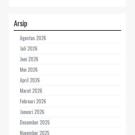
Arsip
Agustus 2026
Juli 2026
Juni 2026
Mei 2026
April 2026
Maret 2026
Februari 2026
Januari 2026
Desember 2025
November 2025