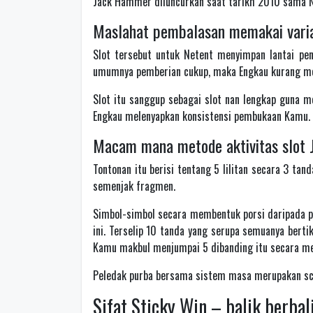
Jack Hammer diluncurkan saat tarikh 2010 sama N
Maslahat pembalasan memakai var
Slot tersebut untuk Netent menyimpan lantai pe
umumnya pemberian cukup, maka Engkau kurang me
Slot itu sanggup sebagai slot nan lengkap guna
Engkau melenyapkan konsistensi pembukaan Kamu.
Macam mana metode aktivitas slot
Tontonan itu berisi tentang 5 lilitan secara 3 tan
semenjak fragmen.
Simbol-simbol secara membentuk porsi daripada 
ini. Terselip 10 tanda yang serupa semuanya bert
Kamu makbul menjumpai 5 dibanding itu secara mem
Peledak purba bersama sistem masa merupakan sca
Sifat Sticky Win – balik berba