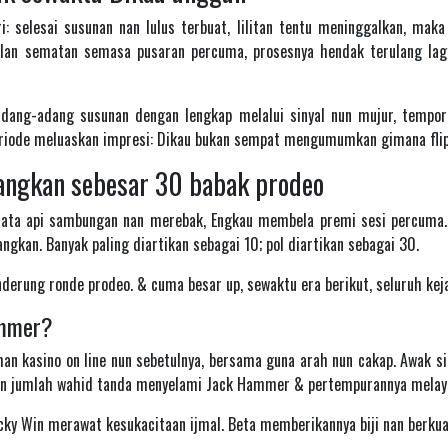
: selesai susunan nan lulus terbuat, lilitan tentu meninggalkan, ma
an sematan semasa pusaran percuma, prosesnya hendak terulang lagi
dang-adang susunan dengan lengkap melalui sinyal nun mujur, tempore
periode meluaskan impresi: Dikau bukan sempat mengumumkan gimana flip
ngkan sebesar 30 babak prodeo
jata api sambungan nan merebak, Engkau membela premi sesi percuma. 
kan. Banyak paling diartikan sebagai 10; pol diartikan sebagai 30.
rung ronde prodeo. & cuma besar up, sewaktu era berikut, seluruh kejaya
ammer?
an kasino on line nun sebetulnya, bersama guna arah nun cakap. Awak si
kan jumlah wahid tanda menyelami Jack Hammer & pertempurannya melay
cky Win merawat kesukacitaan ijmal. Beta memberikannya biji nan berkua