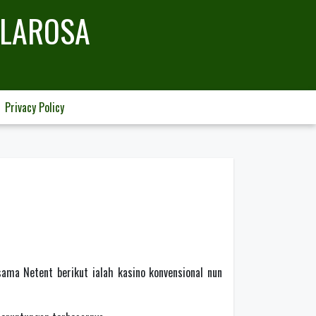
LLAROSA
Privacy Policy
ama Netent berikut ialah kasino konvensional nun