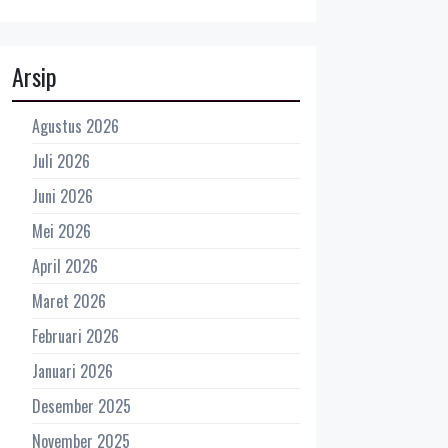
Arsip
Agustus 2026
Juli 2026
Juni 2026
Mei 2026
April 2026
Maret 2026
Februari 2026
Januari 2026
Desember 2025
November 2025