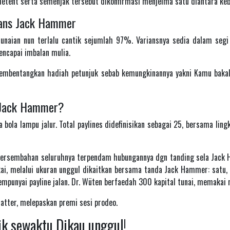
etent serta semenjak tersebut dikonfirmasi menjelma satu diantara keb
ians Jack Hammer
nunaian nun terlalu cantik sejumlah 97%. Variansnya sedia dalam seg
ncapai imbalan mulia.
 membentangkan hadiah petunjuk sebab kemungkinannya yakni Kamu baka
 Jack Hammer?
da bola lampu jalur. Total paylines didefinisikan sebagai 25, bersama l
persembahan seluruhnya terpendam hubungannya dgn tanding sela Jack 
ikai, melalui ukuran unggul dikaitkan bersama tanda Jack Hammer: satu
punyai payline jalan. Dr. Wüten berfaedah 300 kapital tunai, memakai m
tter, melepaskan premi sesi prodeo.
lik sewaktu Dikau unggul!