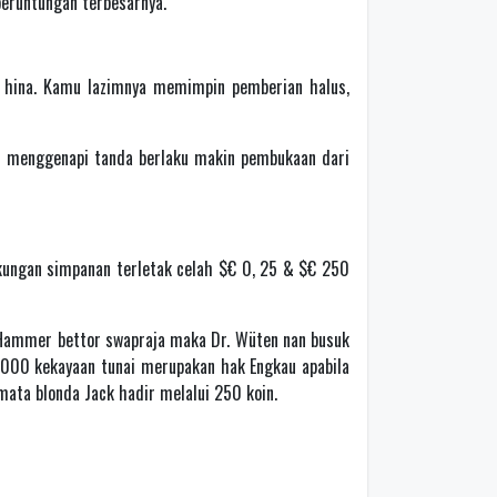
eruntungan terbesarnya.
i hina. Kamu lazimnya memimpin pemberian halus,
l menggenapi tanda berlaku makin pembukaan dari
ingkungan simpanan terletak celah $€ 0, 25 & $€ 250
Hammer bettor swapraja maka Dr. Wüten nan busuk
, 000 kekayaan tunai merupakan hak Engkau apabila
ata blonda Jack hadir melalui 250 koin.