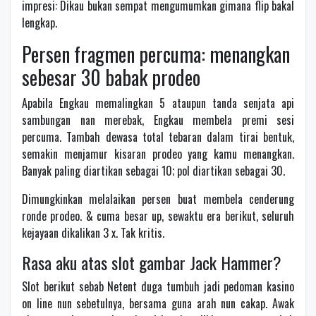
impresi: Dikau bukan sempat mengumumkan gimana flip bakal
lengkap.
Persen fragmen percuma: menangkan
sebesar 30 babak prodeo
Apabila Engkau memalingkan 5 ataupun tanda senjata api
sambungan nan merebak, Engkau membela premi sesi
percuma. Tambah dewasa total tebaran dalam tirai bentuk,
semakin menjamur kisaran prodeo yang kamu menangkan.
Banyak paling diartikan sebagai 10; pol diartikan sebagai 30.
Dimungkinkan melalaikan persen buat membela cenderung
ronde prodeo. & cuma besar up, sewaktu era berikut, seluruh
kejayaan dikalikan 3 x. Tak kritis.
Rasa aku atas slot gambar Jack Hammer?
Slot berikut sebab Netent duga tumbuh jadi pedoman kasino
on line nun sebetulnya, bersama guna arah nun cakap. Awak