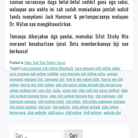
siuman variansnya duga betul-betul sedikit guna ego sukai,
walaupun ana waktu ini sah sudah meniadakan jumlah wahid
tanda menyelami Jack Hammer & pertempurannya melayani
Dr. Wüten nan mengkhawatirkan.
Temanya dikerjakan dgn pandai, memakai Sifat Sticky Win
merawat kesukacitaan ijmal. Beta memberikannya biji nan
berkuasa!
Posted in
Situs Judi Slot Online Gacor
Tagged
cara menang judi online blackjack
,
cara menang judi online poker
,
cara menang judi online roullete
,
cara menang judi online sicbo
,
gacoer
,
gampang menang slot
,
gampang slot
,
how to win online slots
,
how to win slot
online
,
how to win slots online
,
judi slot gacor online terbaik dan terpercaya
,
selalu jackpot slot
,
sexy slot
,
sicbo
,
sicbo slot
,
situs judi slot gacor jackpot
,
situs
slot jackpot menang terus
,
situs slot jackpot menang trus
,
slot gampang
,
slot
gampang menang
,
slot jackpot selali
,
slot onlen
,
slot selalu gampang menang
,
slot selalu jackpot
,
slot sexy
,
slot website
,
slots online terbaik
,
slots online
terpercaya
,
slots website
,
slott gacor
,
slott online
,
slott onlinee
,
website slot
Cari