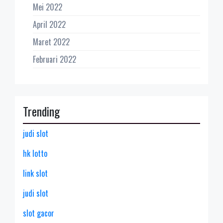
Mei 2022
April 2022
Maret 2022
Februari 2022
Trending
judi slot
hk lotto
link slot
judi slot
slot gacor