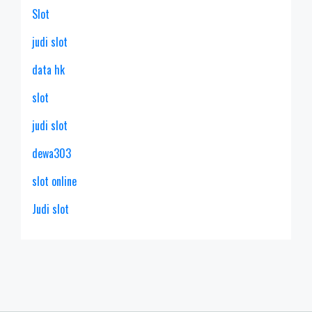
Slot
judi slot
data hk
slot
judi slot
dewa303
slot online
Judi slot