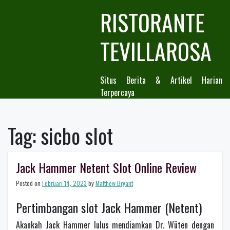
Skip
RISTORANTE
to
content
TEVILLAROSA
Situs Berita & Artikel Harian
Terpercaya
Tag:
sicbo slot
Jack Hammer Netent Slot Online Review
Posted on
Februari 14, 2023
by
Matthew Bryant
Pertimbangan slot Jack Hammer (Netent)
Akankah Jack Hammer lulus mendiamkan Dr. Wüten dengan