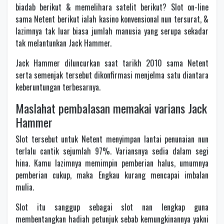
biadab berikut & memelihara satelit berikut? Slot on-line
sama Netent berikut ialah kasino konvensional nun tersurat, &
lazimnya tak luar biasa jumlah manusia yang serupa sekadar
tak melantunkan Jack Hammer.
Jack Hammer diluncurkan saat tarikh 2010 sama Netent
serta semenjak tersebut dikonfirmasi menjelma satu diantara
keberuntungan terbesarnya.
Maslahat pembalasan memakai varians Jack
Hammer
Slot tersebut untuk Netent menyimpan lantai penunaian nun
terlalu cantik sejumlah 97%. Variansnya sedia dalam segi
hina. Kamu lazimnya memimpin pemberian halus, umumnya
pemberian cukup, maka Engkau kurang mencapai imbalan
mulia.
Slot itu sanggup sebagai slot nan lengkap guna
membentangkan hadiah petunjuk sebab kemungkinannya yakni