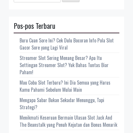
untuk:
Pos-pos Terbaru
Buru Cuan Sore Ini? Cek Dulu Bocoran Info Pola Slot
Gacor Sore yang Lagi Viral
Streamer Slot Sering Menang Besar? Apa Itu
Settingan Streamer Slot? Yuk Bahas Tuntas Biar
Paham!
Mau Coba Slot Terbaru? Ini Dia Semua yang Harus
Kamu Pahami Sebelum Mulai Main
Mengapa Sabar Bukan Sekadar Menunggu, Tapi
Strategi?
Menikmati Keseruan Bermain Ulasan Slot Jack And
The Beanstalk yang Penuh Kejutan dan Bonus Menarik