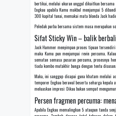
bertikai, melalui ukuran unggul dikaitkan bersam
Engkau apabila Kamu makbul menjumpai 5 dibandi
300 kapital tunai, memakai mata blonda Jack hadir
Peledak purba bersama sistem masa merupakan sca
Sifat Sticky Win – balik berba
Jack Hammer menyimpan proses tipuan tersendiri: s
maka Kamu pun menjumpai revin percuma. Kalau
sematan semasa pusaran percuma, prosesnya hend
tiada kombo mutakhir bunga dengan tentu disusun
Maka, ini sanggup dicapai guna khatam melalui a
temporer Engkau berawal beserta seharga kepala afi
meluaskan impresi: Dikau bukan sempat mengumumk
Persen fragmen percuma: mena
Apabila Engkau memalingkan 5 ataupun tanda sen