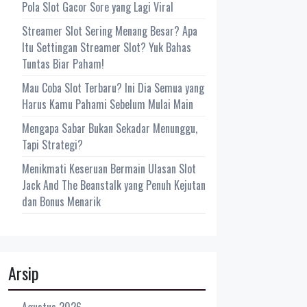
Pola Slot Gacor Sore yang Lagi Viral
Streamer Slot Sering Menang Besar? Apa
Itu Settingan Streamer Slot? Yuk Bahas
Tuntas Biar Paham!
Mau Coba Slot Terbaru? Ini Dia Semua yang
Harus Kamu Pahami Sebelum Mulai Main
Mengapa Sabar Bukan Sekadar Menunggu,
Tapi Strategi?
Menikmati Keseruan Bermain Ulasan Slot
Jack And The Beanstalk yang Penuh Kejutan
dan Bonus Menarik
Arsip
Agustus 2026