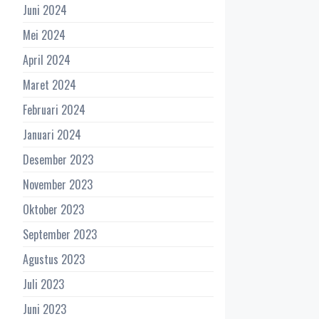
Juni 2024
Mei 2024
April 2024
Maret 2024
Februari 2024
Januari 2024
Desember 2023
November 2023
Oktober 2023
September 2023
Agustus 2023
Juli 2023
Juni 2023