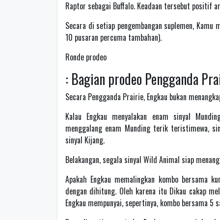
Raptor sebagai Buffalo. Keadaan tersebut positif 
Secara di setiap pengembangan suplemen, Kamu m
10 pusaran percuma tambahan).
Ronde prodeo
: Bagian prodeo Pengganda Pra
Secara Pengganda Prairie, Engkau bukan menangka
Kalau Engkau menyalakan enam sinyal Mundin
menggalang enam Munding terik teristimewa, sin
sinyal Kijang.
Belakangan, segala sinyal Wild Animal siap menan
Apakah Engkau memalingkan kombo bersama kura
dengan dihitung. Oleh karena itu Dikau cakap m
Engkau mempunyai, sepertinya, kombo bersama 5 sa