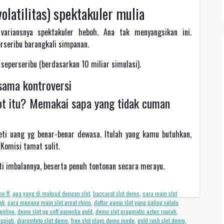
volatilitas) spektakuler mulia
ariansnya spektakuler heboh. Ana tak menyangsikan ini.
rseribu barangkali simpanan.
 seperseribu (berdasarkan 10 miliar simulasi).
sama kontroversi
lot itu? Memakai sapa yang tidak cuman
ti uang yg benar-benar dewasa. Itulah yang kamu butuhkan,
Komisi tamat sulit.
i imbalannya, beserta penuh tontonan secara merayu.
me ff
,
apa yang di maksud dengan slot
,
baccarat slot demo
,
cara main slot
ak
,
cara menang main slot great rhino
,
daftar game slot yang paling selalu
online
,
demo slot pg soft ganesha gold
,
demo slot pragmatic aztec rupiah
,
rupiah
,
djarumtoto slot demo
,
free slot plays demo mode
,
gold rush slot demo
,