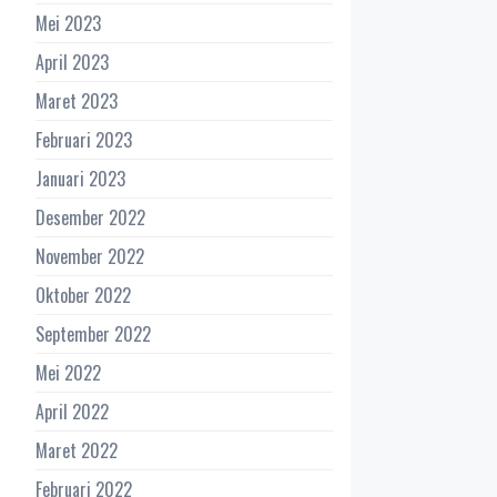
Mei 2023
April 2023
Maret 2023
Februari 2023
Januari 2023
Desember 2022
November 2022
Oktober 2022
September 2022
Mei 2022
April 2022
Maret 2022
Februari 2022