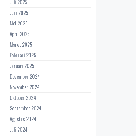
Juli 2025
Juni 2025
Mei 2025
April 2025
Maret 2025
Februari 2025
Januari 2025
Desember 2024
November 2024
Oktober 2024
September 2024
Agustus 2024
Juli 2024