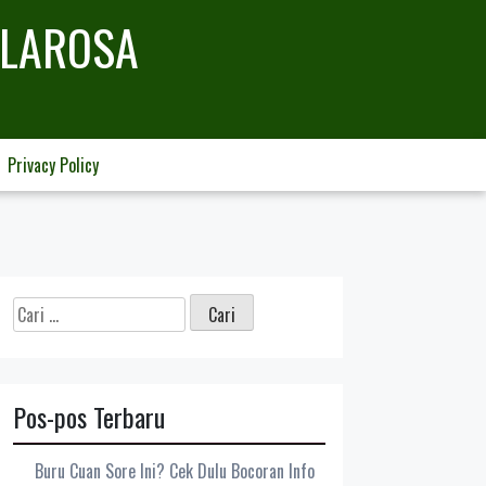
LLAROSA
Privacy Policy
Cari
untuk:
Pos-pos Terbaru
Buru Cuan Sore Ini? Cek Dulu Bocoran Info