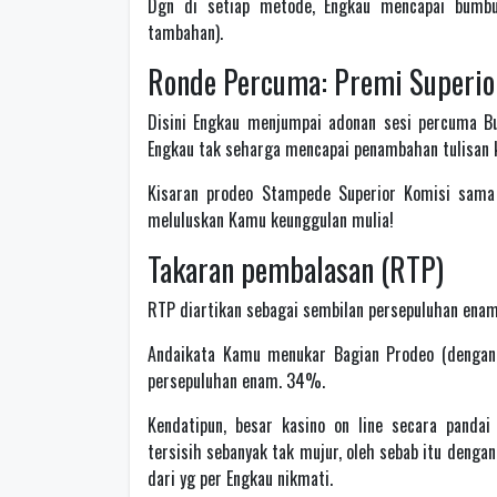
Dgn di setiap metode, Engkau mencapai bumb
tambahan).
Ronde Percuma: Premi Superi
Disini Engkau menjumpai adonan sesi percuma Buf
Engkau tak seharga mencapai penambahan tulisan 
Kisaran prodeo Stampede Superior Komisi sama
meluluskan Kamu keunggulan mulia!
Takaran pembalasan (RTP)
RTP diartikan sebagai sembilan persepuluhan en
Andaikata Kamu menukar Bagian Prodeo (dengan 
persepuluhan enam. 34%.
Kendatipun, besar kasino on line secara panda
tersisih sebanyak tak mujur, oleh sebab itu deng
dari yg per Engkau nikmati.