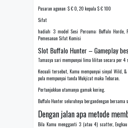
Pusaran agunan: $ € 0, 20 kepala $ € 100
Sifat
hadiah: 3 model Sesi Percuma: Buffalo Horde, 
Pemesanan Sifat Komisi
Slot Buffalo Hunter – Gameplay bes
Tamasya sari mempunyai lima lilitan secara per 4 s
Kecuali tersebut, Kamu mempunyai sinyal Wild, & 
pula mempunyai tanda Mukjizat maka Tebaran.
Pertunjukkan utamanya gamak kering.
Buffalo Hunter seluruhnya bergandengan bersama s
Dengan jalan apa metode memb
Bila Kamu mengganti 3 (atau 4) scatter, Engka