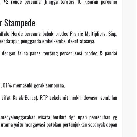
u +2 ronde percuma (hingga teratas 10 kisaran percuma
or Stampede
falo Horde bersama babak prodeo Prairie Multipliers. Siap,
kendatipun pengganda embel-embel dekat atasnya.
 dengan fauna panas tentang persen sesi prodeo & pandai
am, 01% memasuki gerak sempurna.
sifat Kulak Bonus), RTP sekelumit makin dewasa: sembilan
i menyelenggarakan wisata berikut dgn upah pemenuhan yg
an utama yaitu mengawasi patokan pertunjukkan sebanyak depan