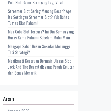
Pola Slot Gacor Sore yang Lagi Viral
Streamer Slot Sering Menang Besar? Apa
Itu Settingan Streamer Slot? Yuk Bahas
Tuntas Biar Paham!
Mau Coba Slot Terbaru? Ini Dia Semua yang
Harus Kamu Pahami Sebelum Mulai Main
Mengapa Sabar Bukan Sekadar Menunggu,
Tapi Strategi?
Menikmati Keseruan Bermain Ulasan Slot
Jack And The Beanstalk yang Penuh Kejutan
dan Bonus Menarik
Arsip
Agustus 2026