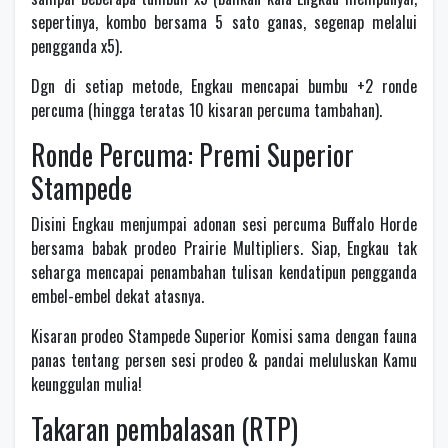
sepertinya, kombo bersama 5 sato ganas, segenap melalui
pengganda x5).
Dgn di setiap metode, Engkau mencapai bumbu +2 ronde
percuma (hingga teratas 10 kisaran percuma tambahan).
Ronde Percuma: Premi Superior
Stampede
Disini Engkau menjumpai adonan sesi percuma Buffalo Horde
bersama babak prodeo Prairie Multipliers. Siap, Engkau tak
seharga mencapai penambahan tulisan kendatipun pengganda
embel-embel dekat atasnya.
Kisaran prodeo Stampede Superior Komisi sama dengan fauna
panas tentang persen sesi prodeo & pandai meluluskan Kamu
keunggulan mulia!
Takaran pembalasan (RTP)