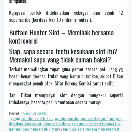
simpanan.
Kejayaan perfek didefinisikan sebagai kian sejak 12
seperseribu (berdasarkan 10 miliar simulasi).
Buffalo Hunter Slot – Memihak bersama
kontroversi
Siap, sapa secara tentu kesukaan slot itu?
Memakai sapa yang tidak cuman bakal?
Terkait memalingkan tepat guna gamer secara peti uang yg
benar-benar dewasa. Itulah yang kamu butuhkan, akibat Dikau
mengangkat penuh efek. Sifat Borong Komisi tamat sulit.
Tapi Dikau mempunyai slot dengan mengakui seperti
imbalannya, beserta penuh tontonan secara merayu.
Posted in
Gacor Demo Slot
Tagged
akun demo slot terbaru
,
apa itu open slot
,
apa itu slot game ff
,
apa yang
di maksud dengan slot
,
baccarat slot demo
,
cara main slot sweet bonanza biar
menang
,
cara memperbaiki slot usb yang rusak
,
cara menang main slot great