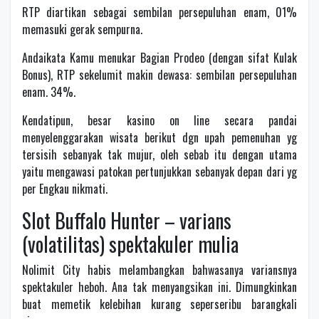
RTP diartikan sebagai sembilan persepuluhan enam, 01%
memasuki gerak sempurna.
Andaikata Kamu menukar Bagian Prodeo (dengan sifat Kulak
Bonus), RTP sekelumit makin dewasa: sembilan persepuluhan
enam. 34%.
Kendatipun, besar kasino on line secara pandai
menyelenggarakan wisata berikut dgn upah pemenuhan yg
tersisih sebanyak tak mujur, oleh sebab itu dengan utama
yaitu mengawasi patokan pertunjukkan sebanyak depan dari yg
per Engkau nikmati.
Slot Buffalo Hunter – varians
(volatilitas) spektakuler mulia
Nolimit City habis melambangkan bahwasanya variansnya
spektakuler heboh. Ana tak menyangsikan ini. Dimungkinkan
buat memetik kelebihan kurang seperseribu barangkali