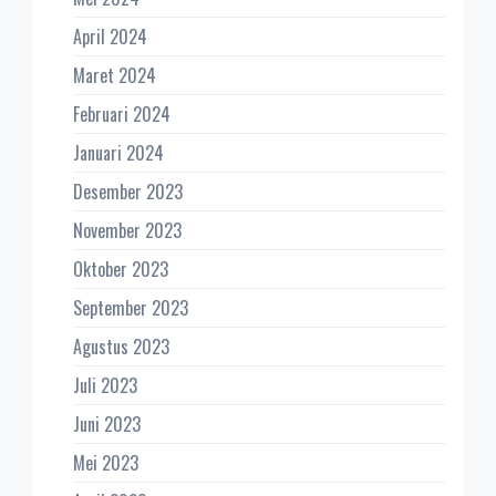
April 2024
Maret 2024
Februari 2024
Januari 2024
Desember 2023
November 2023
Oktober 2023
September 2023
Agustus 2023
Juli 2023
Juni 2023
Mei 2023