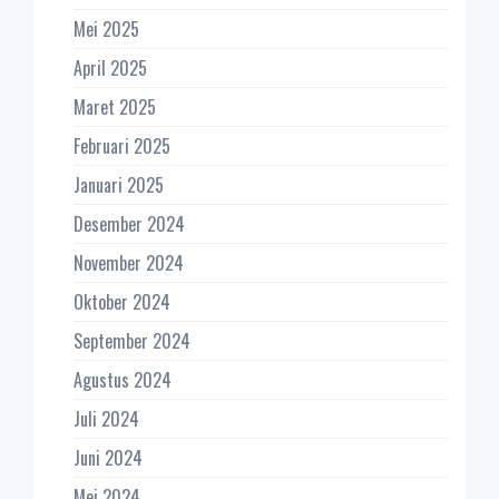
Mei 2025
April 2025
Maret 2025
Februari 2025
Januari 2025
Desember 2024
November 2024
Oktober 2024
September 2024
Agustus 2024
Juli 2024
Juni 2024
Mei 2024