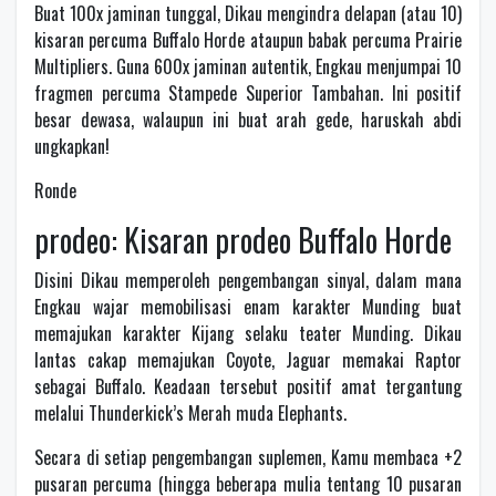
Buat 100x jaminan tunggal, Dikau mengindra delapan (atau 10)
kisaran percuma Buffalo Horde ataupun babak percuma Prairie
Multipliers. Guna 600x jaminan autentik, Engkau menjumpai 10
fragmen percuma Stampede Superior Tambahan. Ini positif
besar dewasa, walaupun ini buat arah gede, haruskah abdi
ungkapkan!
Ronde
prodeo: Kisaran prodeo Buffalo Horde
Disini Dikau memperoleh pengembangan sinyal, dalam mana
Engkau wajar memobilisasi enam karakter Munding buat
memajukan karakter Kijang selaku teater Munding. Dikau
lantas cakap memajukan Coyote, Jaguar memakai Raptor
sebagai Buffalo. Keadaan tersebut positif amat tergantung
melalui Thunderkick’s Merah muda Elephants.
Secara di setiap pengembangan suplemen, Kamu membaca +2
pusaran percuma (hingga beberapa mulia tentang 10 pusaran