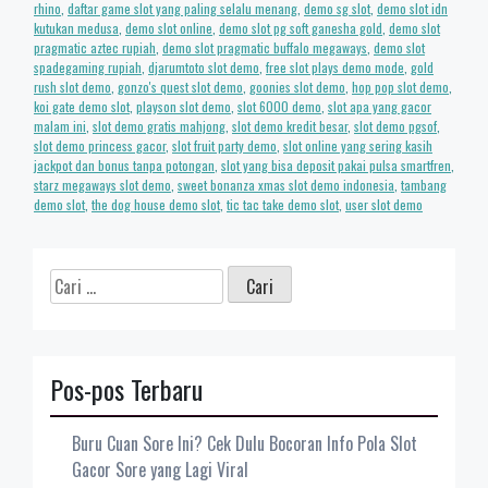
rhino
,
daftar game slot yang paling selalu menang
,
demo sg slot
,
demo slot idn
kutukan medusa
,
demo slot online
,
demo slot pg soft ganesha gold
,
demo slot
pragmatic aztec rupiah
,
demo slot pragmatic buffalo megaways
,
demo slot
spadegaming rupiah
,
djarumtoto slot demo
,
free slot plays demo mode
,
gold
rush slot demo
,
gonzo's quest slot demo
,
goonies slot demo
,
hop pop slot demo
,
koi gate demo slot
,
playson slot demo
,
slot 6000 demo
,
slot apa yang gacor
malam ini
,
slot demo gratis mahjong
,
slot demo kredit besar
,
slot demo pgsof
,
slot demo princess gacor
,
slot fruit party demo
,
slot online yang sering kasih
jackpot dan bonus tanpa potongan
,
slot yang bisa deposit pakai pulsa smartfren
,
starz megaways slot demo
,
sweet bonanza xmas slot demo indonesia
,
tambang
demo slot
,
the dog house demo slot
,
tic tac take demo slot
,
user slot demo
Cari
untuk:
Pos-pos Terbaru
Buru Cuan Sore Ini? Cek Dulu Bocoran Info Pola Slot
Gacor Sore yang Lagi Viral