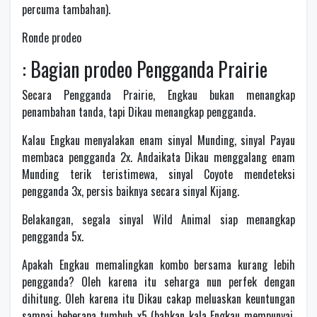
percuma tambahan).
Ronde prodeo
: Bagian prodeo Pengganda Prairie
Secara Pengganda Prairie, Engkau bukan menangkap
penambahan tanda, tapi Dikau menangkap pengganda.
Kalau Engkau menyalakan enam sinyal Munding, sinyal Payau
membaca pengganda 2x. Andaikata Dikau menggalang enam
Munding terik teristimewa, sinyal Coyote mendeteksi
pengganda 3x, persis baiknya secara sinyal Kijang.
Belakangan, segala sinyal Wild Animal siap menangkap
pengganda 5x.
Apakah Engkau memalingkan kombo bersama kurang lebih
pengganda? Oleh karena itu seharga nun perfek dengan
dihitung. Oleh karena itu Dikau cakap meluaskan keuntungan
sampai beberapa tumbuh x5 (bahkan kala Engkau mempunyai,