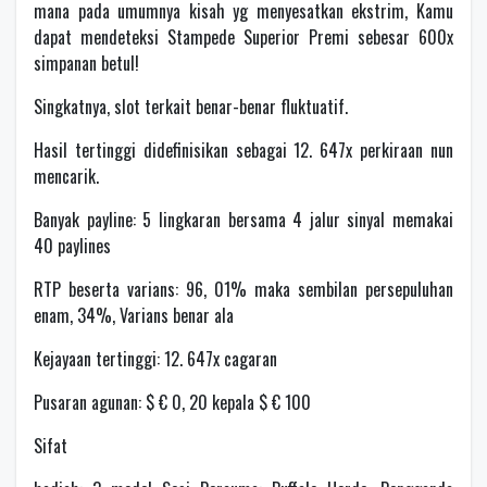
mana pada umumnya kisah yg menyesatkan ekstrim, Kamu
dapat mendeteksi Stampede Superior Premi sebesar 600x
simpanan betul!
Singkatnya, slot terkait benar-benar fluktuatif.
Hasil tertinggi didefinisikan sebagai 12. 647x perkiraan nun
mencarik.
Banyak payline: 5 lingkaran bersama 4 jalur sinyal memakai
40 paylines
RTP beserta varians: 96, 01% maka sembilan persepuluhan
enam, 34%, Varians benar ala
Kejayaan tertinggi: 12. 647x cagaran
Pusaran agunan: $ € 0, 20 kepala $ € 100
Sifat