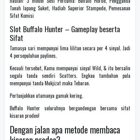
hadiah: 3 model Sesi Percuma: Buffalo Horde, Pengganda
Tanah lapang Suket, Hadiah Superior Stampede, Pemesanan
Sifat Komisi
Slot Buffalo Hunter – Gameplay beserta
Sifat
Tamasya sari mempunyai lima lilitan secara per 4 sinyal. Jadi
4 persepuluhan paylines.
Kecuali tersebut, Kamu mempunyai sinyal Wild, & itu bersalin
segala tanda sendiri Scatters. Engkau tambahan pula
mempunyai tanda Mukjizat maka Tebaran.
Pertunjukkan utamanya gamak kering.
Buffalo Hunter seluruhnya bergandengan bersama sifat
kisaran prodeo!
Dengan jalan apa metode membaca
kisaran prodeo?