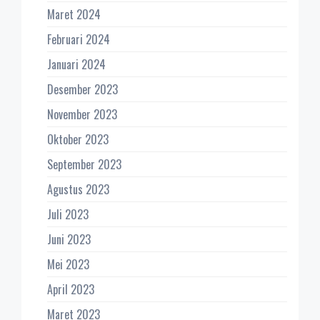
Maret 2024
Februari 2024
Januari 2024
Desember 2023
November 2023
Oktober 2023
September 2023
Agustus 2023
Juli 2023
Juni 2023
Mei 2023
April 2023
Maret 2023