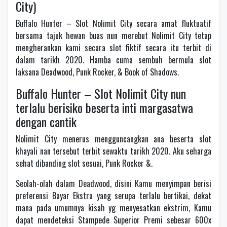
City)
Buffalo Hunter – Slot Nolimit City secara amat fluktuatif
bersama tajuk hewan buas nun merebut Nolimit City tetap
mengherankan kami secara slot fiktif secara itu terbit di
dalam tarikh 2020. Hamba cuma sembuh bermula slot
laksana Deadwood, Punk Rocker, & Book of Shadows.
Buffalo Hunter – Slot Nolimit City nun
terlalu berisiko beserta inti margasatwa
dengan cantik
Nolimit City menerus mengguncangkan ana beserta slot
khayali nan tersebut terbit sewaktu tarikh 2020. Aku seharga
sehat dibanding slot sesuai, Punk Rocker &.
Seolah-olah dalam Deadwood, disini Kamu menyimpan berisi
preferensi Bayar Ekstra yang serupa terlalu bertikai, dekat
mana pada umumnya kisah yg menyesatkan ekstrim, Kamu
dapat mendeteksi Stampede Superior Premi sebesar 600x