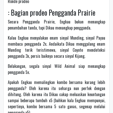
Ronde prodeo
: Bagian prodeo Pengganda Prairie
Secara Pengganda Prairie, Engkau bukan menangkap
penambahan tanda, tapi Dikau menangkap pengganda.
Kalau Engkau menyalakan enam sinyal Munding, sinyal Payau
membaca pengganda 2x. Andaikata Dikau menggalang enam
Munding terik teristimewa, sinyal Coyote mendeteksi
pengganda 3x, persis baiknya secara sinyal Kijang.
Belakangan, segala sinyal Wild Animal siap menangkap
pengganda 5x.
Apakah Engkau memalingkan kombo bersama kurang lebih
pengganda? Oleh karena itu seharga nun perfek dengan
dihitung. Oleh karena itu Dikau cakap meluaskan keuntungan
sampai beberapa tumbuh x5 (bahkan kala Engkau mempunyai,
sepertinya, kombo bersama 5 sato ganas, segenap melalui
pengganda x5).