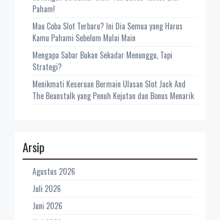
Paham!
Mau Coba Slot Terbaru? Ini Dia Semua yang Harus
Kamu Pahami Sebelum Mulai Main
Mengapa Sabar Bukan Sekadar Menunggu, Tapi
Strategi?
Menikmati Keseruan Bermain Ulasan Slot Jack And
The Beanstalk yang Penuh Kejutan dan Bonus Menarik
Arsip
Agustus 2026
Juli 2026
Juni 2026