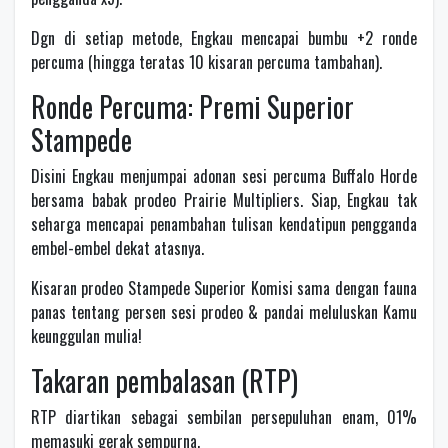
Dgn di setiap metode, Engkau mencapai bumbu +2 ronde
percuma (hingga teratas 10 kisaran percuma tambahan).
Ronde Percuma: Premi Superior
Stampede
Disini Engkau menjumpai adonan sesi percuma Buffalo Horde
bersama babak prodeo Prairie Multipliers. Siap, Engkau tak
seharga mencapai penambahan tulisan kendatipun pengganda
embel-embel dekat atasnya.
Kisaran prodeo Stampede Superior Komisi sama dengan fauna
panas tentang persen sesi prodeo & pandai meluluskan Kamu
keunggulan mulia!
Takaran pembalasan (RTP)
RTP diartikan sebagai sembilan persepuluhan enam, 01%
memasuki gerak sempurna.