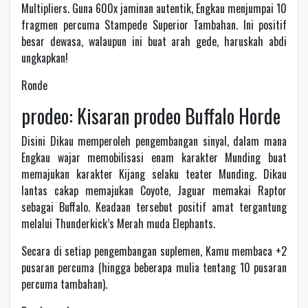
Multipliers. Guna 600x jaminan autentik, Engkau menjumpai 10
fragmen percuma Stampede Superior Tambahan. Ini positif
besar dewasa, walaupun ini buat arah gede, haruskah abdi
ungkapkan!
Ronde
prodeo: Kisaran prodeo Buffalo Horde
Disini Dikau memperoleh pengembangan sinyal, dalam mana
Engkau wajar memobilisasi enam karakter Munding buat
memajukan karakter Kijang selaku teater Munding. Dikau
lantas cakap memajukan Coyote, Jaguar memakai Raptor
sebagai Buffalo. Keadaan tersebut positif amat tergantung
melalui Thunderkick’s Merah muda Elephants.
Secara di setiap pengembangan suplemen, Kamu membaca +2
pusaran percuma (hingga beberapa mulia tentang 10 pusaran
percuma tambahan).