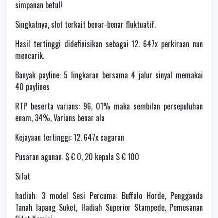
simpanan betul!
Singkatnya, slot terkait benar-benar fluktuatif.
Hasil tertinggi didefinisikan sebagai 12. 647x perkiraan nun
mencarik.
Banyak payline: 5 lingkaran bersama 4 jalur sinyal memakai
40 paylines
RTP beserta varians: 96, 01% maka sembilan persepuluhan
enam, 34%, Varians benar ala
Kejayaan tertinggi: 12. 647x cagaran
Pusaran agunan: $ € 0, 20 kepala $ € 100
Sifat
hadiah: 3 model Sesi Percuma: Buffalo Horde, Pengganda
Tanah lapang Suket, Hadiah Superior Stampede, Pemesanan