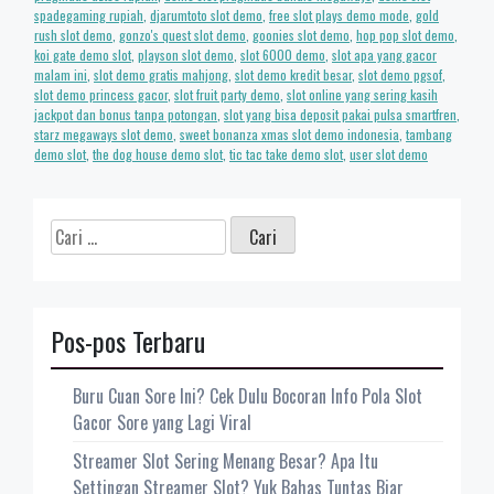
spadegaming rupiah
,
djarumtoto slot demo
,
free slot plays demo mode
,
gold
rush slot demo
,
gonzo's quest slot demo
,
goonies slot demo
,
hop pop slot demo
,
koi gate demo slot
,
playson slot demo
,
slot 6000 demo
,
slot apa yang gacor
malam ini
,
slot demo gratis mahjong
,
slot demo kredit besar
,
slot demo pgsof
,
slot demo princess gacor
,
slot fruit party demo
,
slot online yang sering kasih
jackpot dan bonus tanpa potongan
,
slot yang bisa deposit pakai pulsa smartfren
,
starz megaways slot demo
,
sweet bonanza xmas slot demo indonesia
,
tambang
demo slot
,
the dog house demo slot
,
tic tac take demo slot
,
user slot demo
Cari
untuk:
Pos-pos Terbaru
Buru Cuan Sore Ini? Cek Dulu Bocoran Info Pola Slot
Gacor Sore yang Lagi Viral
Streamer Slot Sering Menang Besar? Apa Itu
Settingan Streamer Slot? Yuk Bahas Tuntas Biar