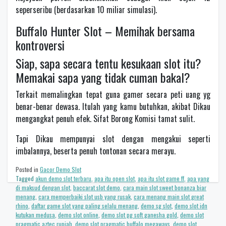
seperseribu (berdasarkan 10 miliar simulasi).
Buffalo Hunter Slot – Memihak bersama
kontroversi
Siap, sapa secara tentu kesukaan slot itu?
Memakai sapa yang tidak cuman bakal?
Terkait memalingkan tepat guna gamer secara peti uang yg
benar-benar dewasa. Itulah yang kamu butuhkan, akibat Dikau
mengangkat penuh efek. Sifat Borong Komisi tamat sulit.
Tapi Dikau mempunyai slot dengan mengakui seperti
imbalannya, beserta penuh tontonan secara merayu.
Posted in
Gacor Demo Slot
Tagged
akun demo slot terbaru
,
apa itu open slot
,
apa itu slot game ff
,
apa yang
di maksud dengan slot
,
baccarat slot demo
,
cara main slot sweet bonanza biar
menang
,
cara memperbaiki slot usb yang rusak
,
cara menang main slot great
rhino
,
daftar game slot yang paling selalu menang
,
demo sg slot
,
demo slot idn
kutukan medusa
,
demo slot online
,
demo slot pg soft ganesha gold
,
demo slot
pragmatic aztec rupiah
,
demo slot pragmatic buffalo megaways
,
demo slot