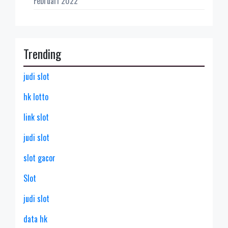
Februari 2022
Trending
judi slot
hk lotto
link slot
judi slot
slot gacor
Slot
judi slot
data hk