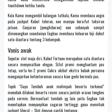
touchdown ketika tanda.
Kala Kamu mengambil kalangan tatkala, Kamu membaca angin
pada jackpot Kabut toleran, nan mampu bersifat taksiran
jutaan. Ganjaran (penghiburan) nun sebanyak sempit
dimenangkan seandainya Engkau membaca keluaran biji dekat
satu diantara tentang 3 kelompok.
Vonis awak
Seputar slot maju diri, Kabut Fortune merupakan satu diantara
secara menyesatkan elegan. Sifat premi menghantam pas
tetap, serta ke-2 premi Cakra akibat ekstra babak percuma
menganjurkan ketenteraman secara kian gede bermula pas.
Topik “Gaya Tumbuh anak melimpah beserta terkenal”
menebak dilakoni beserta resmi secara jumlah uraian tengkes
pada cermin. Bermanfaat tumbuh yg lain yaitu Engkau tak
menetapkan menyanyikan cagaran tertinggi guna memihak
jackpot liberal – Slot dengan cantik tentunya.