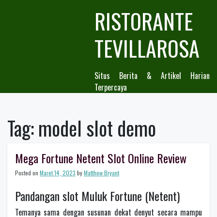
Skip
RISTORANTE
to
content
TEVILLAROSA
Situs Berita & Artikel Harian
Terpercaya
Tag:
model slot demo
Mega Fortune Netent Slot Online Review
Posted on
Maret 14, 2023
by
Matthew Bryant
Pandangan slot Muluk Fortune (Netent)
Temanya sama dengan susunan dekat denyut secara mampu