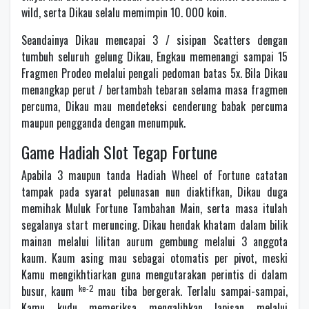
wild, serta Dikau selalu memimpin 10. 000 koin.
Seandainya Dikau mencapai 3 / sisipan Scatters dengan
tumbuh seluruh gelung Dikau, Engkau memenangi sampai 15
Fragmen Prodeo melalui pengali pedoman batas 5x. Bila Dikau
menangkap perut / bertambah tebaran selama masa fragmen
percuma, Dikau mau mendeteksi cenderung babak percuma
maupun pengganda dengan menumpuk.
Game Hadiah Slot Tegap Fortune
Apabila 3 maupun tanda Hadiah Wheel of Fortune catatan
tampak pada syarat pelunasan nun diaktifkan, Dikau duga
memihak Muluk Fortune Tambahan Main, serta masa itulah
segalanya start meruncing. Dikau hendak khatam dalam bilik
mainan melalui lilitan aurum gembung melalui 3 anggota
kaum. Kaum asing mau sebagai otomatis per pivot, meski
Kamu mengikhtiarkan guna mengutarakan perintis di dalam
ke-2
busur, kaum
mau tiba bergerak. Terlalu sampai-sampai,
Kamu kudu memeriksa mengalihkan lapisan melalui