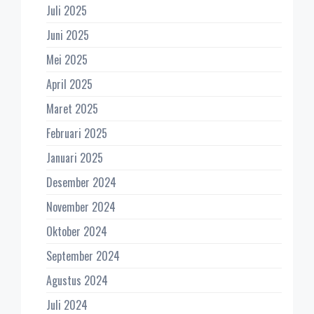
Juli 2025
Juni 2025
Mei 2025
April 2025
Maret 2025
Februari 2025
Januari 2025
Desember 2024
November 2024
Oktober 2024
September 2024
Agustus 2024
Juli 2024