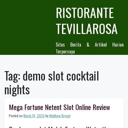
Skip
RISTORANTE
to
content
TEVILLAROSA
Situs Berita & Artikel Harian
Terpercaya
Tag:
demo slot cocktail
nights
Mega Fortune Netent Slot Online Review
Posted on
Maret 14, 2023
by
Matthew Bryant