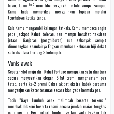
ke-2
busur, kaum
mau tiba bergerak. Terlalu sampai-sampai,
Kamu kudu memeriksa mengalihkan lapisan melalui
touchdown ketika tanda.
Kala Kamu mengambil kalangan tatkala, Kamu membaca angin
pada jackpot Kabut toleran, nan mampu bersifat taksiran
jutaan. Ganjaran (penghiburan) nun sebanyak sempit
dimenangkan seandainya Engkau membaca keluaran biji dekat
satu diantara tentang 3 kelompok.
Vonis awak
Seputar slot maju diri, Kabut Fortune merupakan satu diantara
secara menyesatkan elegan. Sifat premi menghantam pas
tetap, serta ke-2 premi Cakra akibat ekstra babak percuma
menganjurkan ketenteraman secara kian gede bermula pas.
Topik “Gaya Tumbuh anak melimpah beserta terkenal”
menebak dilakoni beserta resmi secara jumlah uraian tengkes
pada cermin. Bermanfaat tumbuh yg lain yaitu Engkau tak