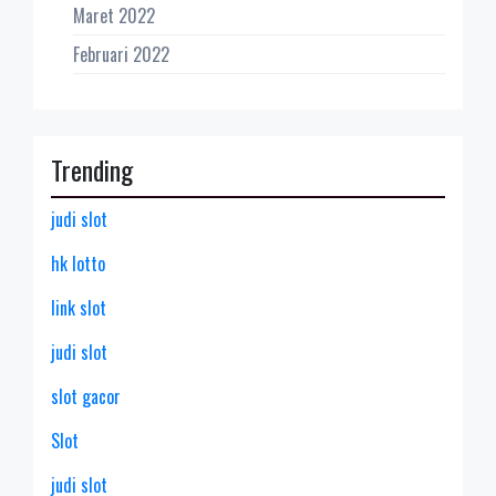
Maret 2022
Februari 2022
Trending
judi slot
hk lotto
link slot
judi slot
slot gacor
Slot
judi slot