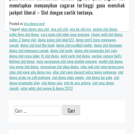
menetapkan menyanyikan cagaran tertinggi guna memihak
jackpot liberal – Slot dengan cantik tentunya.
Posted in
Uncategorized
Tagged
akun demo wso slot
,
apa arti slot
,
apa itu slot pci
,
avalon slot demo
,
aztec king slot demo
,
cara main slot joker agar menang
,
clover gold slot demo
,
cubes 2 demo slot
,
demo game slot joker123
,
demo slot 5 lions megaways
rupiah
,
demo slot bust the bank
,
demo slot cocktail nights
,
demo slot duniawin
,
demo slot indonesia rupiah
,
demo slot lucky
,
demo slot pragmatic buy spin
,
demo slot roma joker
,
fc slot demo
,
gold party slot demo
,
gordon ramsay hell's
kitchen slot demo
,
jenis permainan slot yang mudah menang
,
model slot demo
,
one game slot demo
,
permainan slot akun demo
,
situs judi slot yang terpercaya
,
situs slot yang ada demo nya
,
situs slot yang deposit pulsa tanpa potongan
,
slot
demo gratis pg soft mahjong
,
slot demo joker jewels
,
slot demo koi gate
,
slot
demo pragmatic play
,
slot demo raja
,
slot itu apa artinya
,
slot zeus demo
rupiah
,
solar wilds slot review & demo 2022
Cari
untuk: