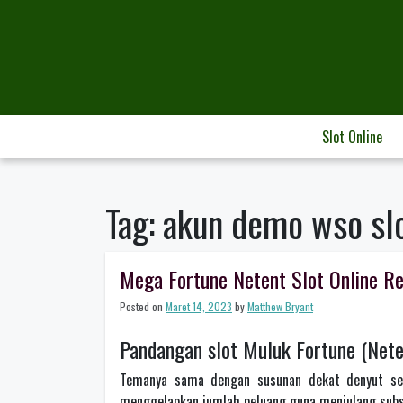
Skip
to
content
Slot Online
Tag:
akun demo wso sl
Mega Fortune Netent Slot Online R
Posted on
Maret 14, 2023
by
Matthew Bryant
Pandangan slot Muluk Fortune (Nete
Temanya sama dengan susunan dekat denyut se
menggelapkan jumlah peluang guna menjulang substa