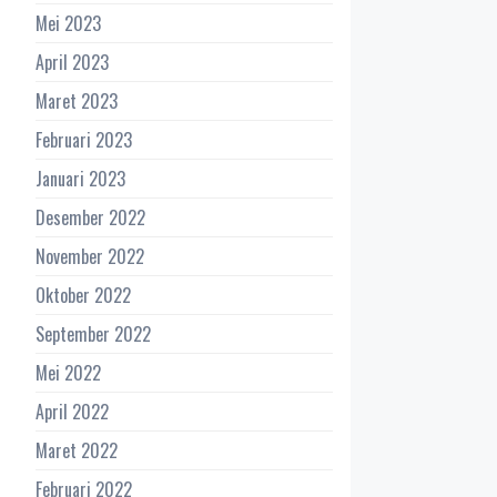
Mei 2023
April 2023
Maret 2023
Februari 2023
Januari 2023
Desember 2022
November 2022
Oktober 2022
September 2022
Mei 2022
April 2022
Maret 2022
Februari 2022