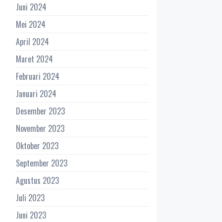
Juni 2024
Mei 2024
April 2024
Maret 2024
Februari 2024
Januari 2024
Desember 2023
November 2023
Oktober 2023
September 2023
Agustus 2023
Juli 2023
Juni 2023