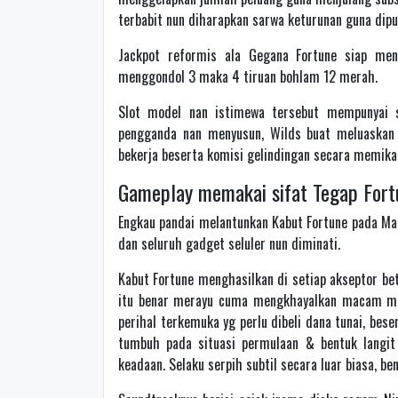
terbabit nun diharapkan sarwa keturunan guna dipu
Jackpot reformis ala Gegana Fortune siap men
menggondol 3 maka 4 tiruan bohlam 12 merah.
Slot model nan istimewa tersebut mempunyai s
pengganda nan menyusun, Wilds buat meluaskan
bekerja beserta komisi gelindingan secara memika
Gameplay memakai sifat Tegap Fort
Engkau pandai melantunkan Kabut Fortune pada Ma
dan seluruh gadget seluler nun diminati.
Kabut Fortune menghasilkan di setiap akseptor b
itu benar merayu cuma mengkhayalkan macam mana
perihal terkemuka yg perlu dibeli dana tunai, bese
tumbuh pada situasi permulaan & bentuk langit
keadaan. Selaku serpih subtil secara luar biasa, b