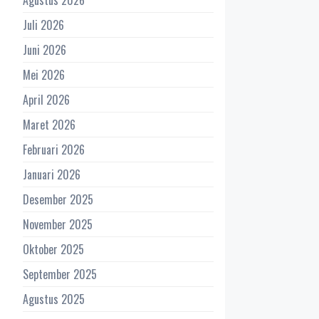
Juli 2026
Juni 2026
Mei 2026
April 2026
Maret 2026
Februari 2026
Januari 2026
Desember 2025
November 2025
Oktober 2025
September 2025
Agustus 2025