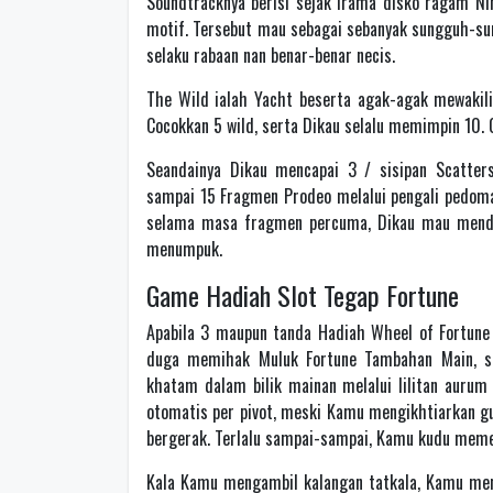
Soundtracknya berisi sejak irama disko ragam Ni
motif. Tersebut mau sebagai sebanyak sungguh-s
selaku rabaan nan benar-benar necis.
The Wild ialah Yacht beserta agak-agak mewakili 
Cocokkan 5 wild, serta Dikau selalu memimpin 10. 
Seandainya Dikau mencapai 3 / sisipan Scatte
sampai 15 Fragmen Prodeo melalui pengali pedoma
selama masa fragmen percuma, Dikau mau mend
menumpuk.
Game Hadiah Slot Tegap Fortune
Apabila 3 maupun tanda Hadiah Wheel of Fortune 
duga memihak Muluk Fortune Tambahan Main, se
khatam dalam bilik mainan melalui lilitan auru
otomatis per pivot, meski Kamu mengikhtiarkan g
bergerak. Terlalu sampai-sampai, Kamu kudu memer
Kala Kamu mengambil kalangan tatkala, Kamu mem