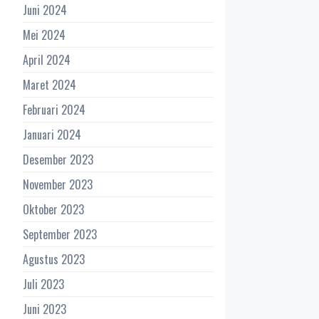
Juni 2024
Mei 2024
April 2024
Maret 2024
Februari 2024
Januari 2024
Desember 2023
November 2023
Oktober 2023
September 2023
Agustus 2023
Juli 2023
Juni 2023