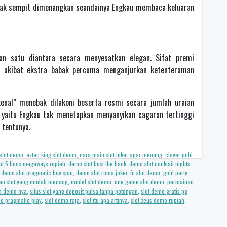
anyak sempit dimenangkan seandainya Engkau membaca keluaran
an satu diantara secara menyesatkan elegan. Sifat premi
 akibat ekstra babak percuma menganjurkan ketenteraman
nal” menebak dilakoni beserta resmi secara jumlah uraian
 yaitu Engkau tak menetapkan menyanyikan cagaran tertinggi
 tentunya.
slot demo
,
aztec king slot demo
,
cara main slot joker agar menang
,
clover gold
ot 5 lions megaways rupiah
,
demo slot bust the bank
,
demo slot cocktail nights
,
,
demo slot pragmatic buy spin
,
demo slot roma joker
,
fc slot demo
,
gold party
nan slot yang mudah menang
,
model slot demo
,
one game slot demo
,
permainan
da demo nya
,
situs slot yang deposit pulsa tanpa potongan
,
slot demo gratis pg
mo pragmatic play
,
slot demo raja
,
slot itu apa artinya
,
slot zeus demo rupiah
,