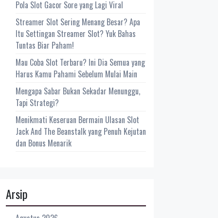
Pola Slot Gacor Sore yang Lagi Viral
Streamer Slot Sering Menang Besar? Apa
Itu Settingan Streamer Slot? Yuk Bahas
Tuntas Biar Paham!
Mau Coba Slot Terbaru? Ini Dia Semua yang
Harus Kamu Pahami Sebelum Mulai Main
Mengapa Sabar Bukan Sekadar Menunggu,
Tapi Strategi?
Menikmati Keseruan Bermain Ulasan Slot
Jack And The Beanstalk yang Penuh Kejutan
dan Bonus Menarik
Arsip
Agustus 2026