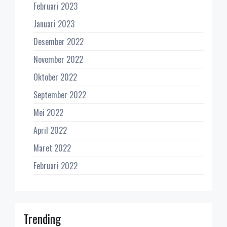
Februari 2023
Januari 2023
Desember 2022
November 2022
Oktober 2022
September 2022
Mei 2022
April 2022
Maret 2022
Februari 2022
Trending