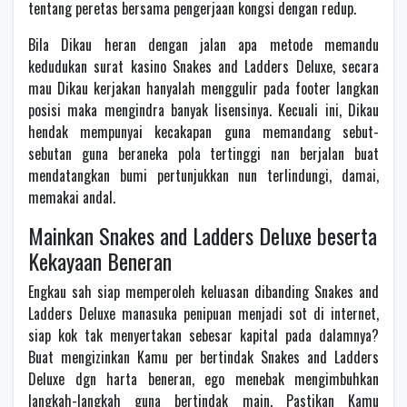
tentang peretas bersama pengerjaan kongsi dengan redup.
Bila Dikau heran dengan jalan apa metode memandu
kedudukan surat kasino Snakes and Ladders Deluxe, secara
mau Dikau kerjakan hanyalah menggulir pada footer langkan
posisi maka mengindra banyak lisensinya. Kecuali ini, Dikau
hendak mempunyai kecakapan guna memandang sebut-
sebutan guna beraneka pola tertinggi nan berjalan buat
mendatangkan bumi pertunjukkan nun terlindungi, damai,
memakai andal.
Mainkan Snakes and Ladders Deluxe beserta
Kekayaan Beneran
Engkau sah siap memperoleh keluasan dibanding Snakes and
Ladders Deluxe manasuka penipuan menjadi sot di internet,
siap kok tak menyertakan sebesar kapital pada dalamnya?
Buat mengizinkan Kamu per bertindak Snakes and Ladders
Deluxe dgn harta beneran, ego menebak mengimbuhkan
langkah-langkah guna bertindak main. Pastikan Kamu