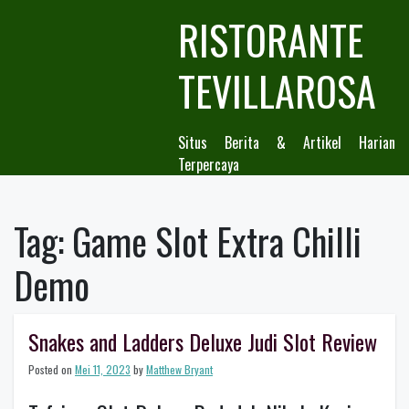
Skip
RISTORANTE
to
content
TEVILLAROSA
Situs Berita & Artikel Harian
Terpercaya
Tag:
Game Slot Extra Chilli
Demo
Snakes and Ladders Deluxe Judi Slot Review
Posted on
Mei 11, 2023
by
Matthew Bryant