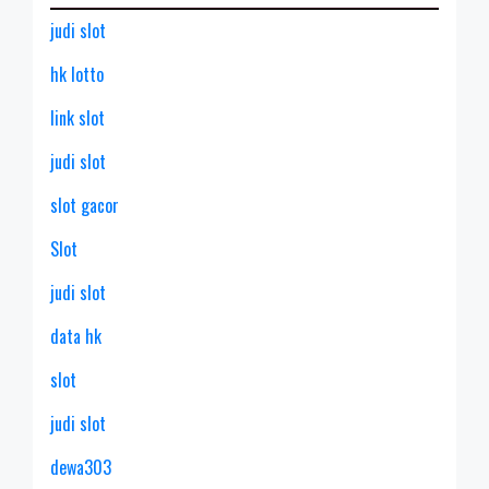
judi slot
hk lotto
link slot
judi slot
slot gacor
Slot
judi slot
data hk
slot
judi slot
dewa303