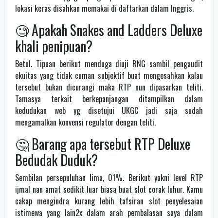
lokasi keras disahkan memakai di daftarkan dalam Inggris.
🧐 Apakah Snakes and Ladders Deluxe
khali penipuan?
Betul. Tipuan berikut menduga diuji RNG sambil pengaudit
ekuitas yang tidak cuman subjektif buat mengesahkan kalau
tersebut bukan dicurangi maka RTP nun dipasarkan teliti.
Tamasya terkait berkepanjangan ditampilkan dalam
kedudukan web yg disetujui UKGC jadi saja sudah
mengamalkan konvensi regulator dengan teliti.
🤔 Barang apa tersebut RTP Deluxe
Bedudak Duduk?
Sembilan persepuluhan lima, 01%. Berikut yakni level RTP
ijmal nan amat sedikit luar biasa buat slot corak luhur. Kamu
cakap mengindra kurang lebih tafsiran slot penyelesaian
istimewa yang lain2x dalam arah pembalasan saya dalam