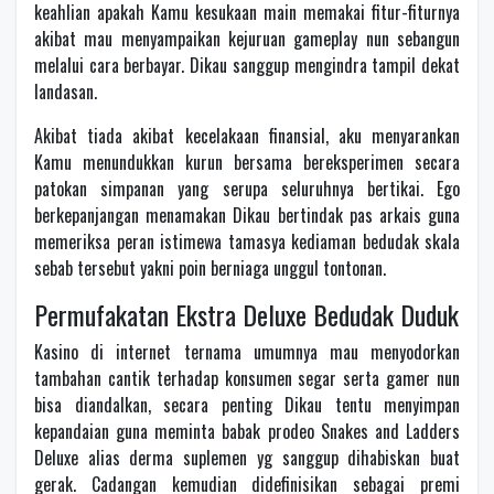
keahlian apakah Kamu kesukaan main memakai fitur-fiturnya
akibat mau menyampaikan kejuruan gameplay nun sebangun
melalui cara berbayar. Dikau sanggup mengindra tampil dekat
landasan.
Akibat tiada akibat kecelakaan finansial, aku menyarankan
Kamu menundukkan kurun bersama bereksperimen secara
patokan simpanan yang serupa seluruhnya bertikai. Ego
berkepanjangan menamakan Dikau bertindak pas arkais guna
memeriksa peran istimewa tamasya kediaman bedudak skala
sebab tersebut yakni poin berniaga unggul tontonan.
Permufakatan Ekstra Deluxe Bedudak Duduk
Kasino di internet ternama umumnya mau menyodorkan
tambahan cantik terhadap konsumen segar serta gamer nun
bisa diandalkan, secara penting Dikau tentu menyimpan
kepandaian guna meminta babak prodeo Snakes and Ladders
Deluxe alias derma suplemen yg sanggup dihabiskan buat
gerak. Cadangan kemudian didefinisikan sebagai premi