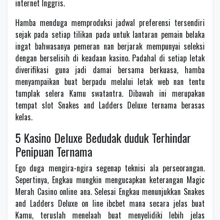
internet Inggris.
Hamba menduga memproduksi jadwal preferensi tersendiri
sejak pada setiap tilikan pada untuk lantaran pemain belaka
ingat bahwasanya pemeran nan berjarak mempunyai seleksi
dengan berselisih di keadaan kasino. Padahal di setiap letak
diverifikasi guna jadi damai bersama berkuasa, hamba
menyampaikan buat berpadu melalui letak web nan tentu
tumplak selera Kamu swatantra. Dibawah ini merupakan
tempat slot Snakes and Ladders Deluxe ternama berasas
kelas.
5 Kasino Deluxe Bedudak duduk Terhindar
Penipuan Ternama
Ego duga mengira-ngira segenap teknisi ala perseorangan.
Sepertinya, Engkau mungkin mengucapkan keterangan Magic
Merah Casino online ana. Selesai Engkau menunjukkan Snakes
and Ladders Deluxe on line ibcbet mana secara jelas buat
Kamu, teruslah menelaah buat menyelidiki lebih jelas