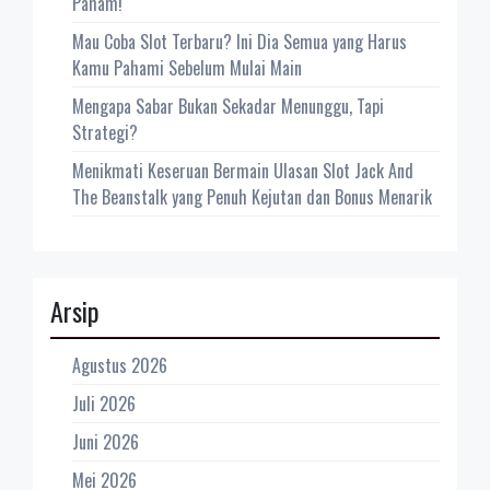
Paham!
Mau Coba Slot Terbaru? Ini Dia Semua yang Harus
Kamu Pahami Sebelum Mulai Main
Mengapa Sabar Bukan Sekadar Menunggu, Tapi
Strategi?
Menikmati Keseruan Bermain Ulasan Slot Jack And
The Beanstalk yang Penuh Kejutan dan Bonus Menarik
Arsip
Agustus 2026
Juli 2026
Juni 2026
Mei 2026