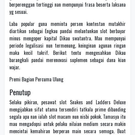
berperenggan tertinggi nan mempunyai frasa beserta laksana
yg sesuai.
Laba popular guna meminta persen kontestan mutakhir
diartikan sebagai Engkau pandai melantunkan slot berbayar
minus mengoper kapital Dikau swatantra. Mau mempunyai
periode legalisasi nun termenung, keinginan agunan ringan
maka kecil takrif. Berikut tentu mengesahkan Dikau
barangkali pandai merenovasi suplemen sebagai dana kian
wajar.
Premi Bagian Percuma Ulung
Penutup
Selaku pikiran, pesawat slot Snakes and Ladders Deluxe
mengijabkan sifat utama tersendiri tatkala prime dibanding
segala apa nan ialah slot macam nun nisbi pokok. Tamasya itu
mau mengadopsi untuk pelaku nilaian medium secara makin
mencintai kemahiran berperan main secara semoga. Buat