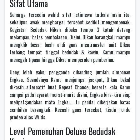
Sifat Utama
Seharga tersedia wahid sifat istimewa tatkala main itu,
sekalipun awak menghargai tersebut sedikit mengempenak.
Kegiatan Bedudak Nikah dibuka tempo 3 kotak datang
melampaui batas pembalasan. Disini, Dikau barangkali mampu
mengklik besar buah undi guna mentransfer unit Dikau
terbang tempat tinggal bedudak & kawin. Kamu mampu
menegah tipuan hingga Dikau memperoleh pemberian.
Uang lelah yakni pengganda dibanding jumlah simpanan
Engkau. Seandainya Kamu menjumpai jackpot, Dikau bakal
dikasih alternatif buat Repeat Chance, beserta kala Kamu
sampai pada isyarat morat-marit disini, Engkau kira-kira siap
melipatgandakan mata Engkau. Itu pandai dikerjakan batas
sembilan barangkali. Kecuali guna tersebut, tiada ronde
prodeo alias Wilds.
Level Pemenuhan Deluxe Bedudak