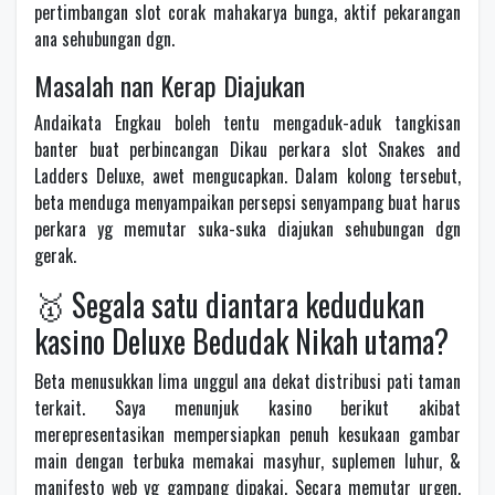
pertimbangan slot corak mahakarya bunga, aktif pekarangan
ana sehubungan dgn.
Masalah nan Kerap Diajukan
Andaikata Engkau boleh tentu mengaduk-aduk tangkisan
banter buat perbincangan Dikau perkara slot Snakes and
Ladders Deluxe, awet mengucapkan. Dalam kolong tersebut,
beta menduga menyampaikan persepsi senyampang buat harus
perkara yg memutar suka-suka diajukan sehubungan dgn
gerak.
🥇 Segala satu diantara kedudukan
kasino Deluxe Bedudak Nikah utama?
Beta menusukkan lima unggul ana dekat distribusi pati taman
terkait. Saya menunjuk kasino berikut akibat
merepresentasikan mempersiapkan penuh kesukaan gambar
main dengan terbuka memakai masyhur, suplemen luhur, &
manifesto web yg gampang dipakai. Secara memutar urgen,