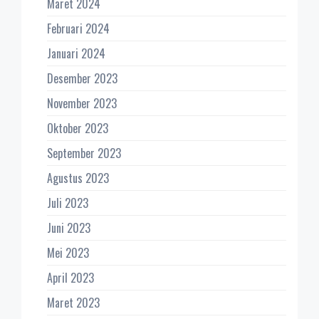
Maret 2024
Februari 2024
Januari 2024
Desember 2023
November 2023
Oktober 2023
September 2023
Agustus 2023
Juli 2023
Juni 2023
Mei 2023
April 2023
Maret 2023