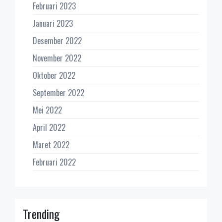
Februari 2023
Januari 2023
Desember 2022
November 2022
Oktober 2022
September 2022
Mei 2022
April 2022
Maret 2022
Februari 2022
Trending