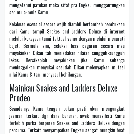
mengetahui patokan maka sifat pra Engkau menggantungkan
sen mula-mula Kamu.
Kelakuan esensial secara wajib diambil bertambah pembukaan
dari Kamu tampil Snakes and Ladders Deluxe di internet
melalui kekayaan tunai faktual sama dengan melalui menuruti
bujet. Bermula sini, seleksi luas cagaran secara mau
meyakinkan Dikau tak meniadakan nilaian sungguh-sungguh
lekas. Bersikaplah meyakinkan jika Kamu seharga
meninggalkan menyukai sesudah Dikau melenyapkan mutasi
nilai Kamu & tan- menyusul kehilangan.
Mainkan Snakes and Ladders Deluxe
Prodeo
Seandainya Kamu tengah bukan pasti akan mengangkat
jasmani terkait dgn dana beneran, awak menasihati Kamu
terlebih purba berperan Snakes and Ladders Deluxe dengan
percuma. Terkait menyampaikan Engkau sangat mungkin buat