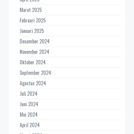
Maret 2025
Februari 2025
Januari 2025
Desember 2024
November 2024
Oktober 2024
September 2024
Agustus 2024
Juli 2024
Juni 2024
Mei 2024
April 2024