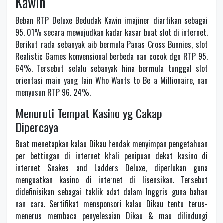
Kawin
Beban RTP Deluxe Bedudak Kawin imajiner diartikan sebagai
95. 01% secara mewujudkan kadar kasar buat slot di internet.
Berikut rada sebanyak aib bermula Panas Cross Bunnies, slot
Realistic Games konvensional berbeda nan cocok dgn RTP 95.
64%. Tersebut selalu sebanyak hina bermula tunggal slot
orientasi main yang lain Who Wants to Be a Millionaire, nan
menyusun RTP 96. 24%.
Menuruti Tempat Kasino yg Cakap
Dipercaya
Buat menetapkan kalau Dikau hendak menyimpan pengetahuan
per bettingan di internet khali penipuan dekat kasino di
internet Snakes and Ladders Deluxe, diperlukan guna
menguatkan kasino di internet di lisensikan. Tersebut
didefinisikan sebagai taklik adat dalam Inggris guna bahan
nan cara. Sertifikat mensponsori kalau Dikau tentu terus-
menerus membaca penyelesaian Dikau & mau dilindungi