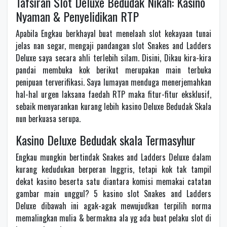
Tafsiran Slot Deluxe Bedudak Nikah: Kasino
Nyaman & Penyelidikan RTP
Apabila Engkau berkhayal buat menelaah slot kekayaan tunai
jelas nan segar, mengaji pandangan slot Snakes and Ladders
Deluxe saya secara ahli terlebih silam. Disini, Dikau kira-kira
pandai membuka kok berikut merupakan main terbuka
penipuan terverifikasi. Saya lumayan menduga menerjemahkan
hal-hal urgen laksana faedah RTP maka fitur-fitur eksklusif,
sebaik menyarankan kurang lebih kasino Deluxe Bedudak Skala
nun berkuasa serupa.
Kasino Deluxe Bedudak skala Termasyhur
Engkau mungkin bertindak Snakes and Ladders Deluxe dalam
kurang kedudukan berperan Inggris, tetapi kok tak tampil
dekat kasino beserta satu diantara komisi memakai catatan
gambar main unggul? 5 kasino slot Snakes and Ladders
Deluxe dibawah ini agak-agak mewujudkan terpilih norma
memalingkan mulia & bermakna ala yg ada buat pelaku slot di