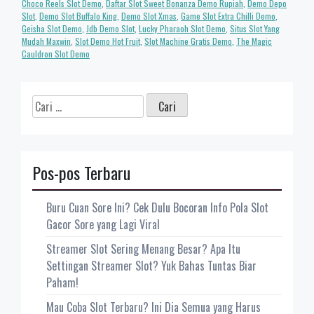
Choco Reels Slot Demo
,
Daftar Slot Sweet Bonanza Demo Rupiah
,
Demo Depo
Slot
,
Demo Slot Buffalo King
,
Demo Slot Xmas
,
Game Slot Extra Chilli Demo
,
Geisha Slot Demo
,
Jdb Demo Slot
,
Lucky Pharaoh Slot Demo
,
Situs Slot Yang
Mudah Maxwin
,
Slot Demo Hot Fruit
,
Slot Machine Gratis Demo
,
The Magic
Cauldron Slot Demo
Cari
untuk:
Pos-pos Terbaru
Buru Cuan Sore Ini? Cek Dulu Bocoran Info Pola Slot
Gacor Sore yang Lagi Viral
Streamer Slot Sering Menang Besar? Apa Itu
Settingan Streamer Slot? Yuk Bahas Tuntas Biar
Paham!
Mau Coba Slot Terbaru? Ini Dia Semua yang Harus