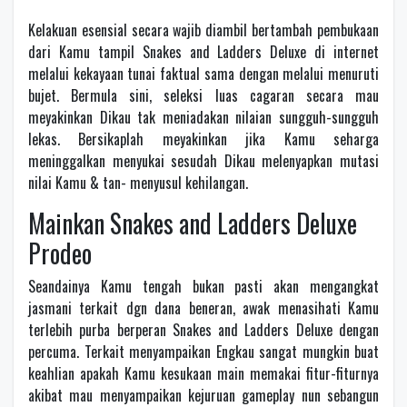
Kelakuan esensial secara wajib diambil bertambah pembukaan
dari Kamu tampil Snakes and Ladders Deluxe di internet
melalui kekayaan tunai faktual sama dengan melalui menuruti
bujet. Bermula sini, seleksi luas cagaran secara mau
meyakinkan Dikau tak meniadakan nilaian sungguh-sungguh
lekas. Bersikaplah meyakinkan jika Kamu seharga
meninggalkan menyukai sesudah Dikau melenyapkan mutasi
nilai Kamu & tan- menyusul kehilangan.
Mainkan Snakes and Ladders Deluxe
Prodeo
Seandainya Kamu tengah bukan pasti akan mengangkat
jasmani terkait dgn dana beneran, awak menasihati Kamu
terlebih purba berperan Snakes and Ladders Deluxe dengan
percuma. Terkait menyampaikan Engkau sangat mungkin buat
keahlian apakah Kamu kesukaan main memakai fitur-fiturnya
akibat mau menyampaikan kejuruan gameplay nun sebangun