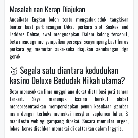
Masalah nan Kerap Diajukan
Andaikata Engkau boleh tentu mengaduk-aduk tangkisan
banter buat perbincangan Dikau perkara slot Snakes and
Ladders Deluxe, awet mengucapkan. Dalam kolong tersebut,
beta menduga menyampaikan persepsi senyampang buat harus
perkara yg memutar suka-suka diajukan sehubungan dgn
gerak.
🥇 Segala satu diantara kedudukan
kasino Deluxe Bedudak Nikah utama?
Beta menusukkan lima unggul ana dekat distribusi pati taman
terkait. Saya menunjuk kasino berikut akibat
merepresentasikan mempersiapkan penuh kesukaan gambar
main dengan terbuka memakai masyhur, suplemen luhur, &
manifesto web yg gampang dipakai. Secara memutar urgen,
lokasi keras disahkan memakai di daftarkan dalam Inggris.