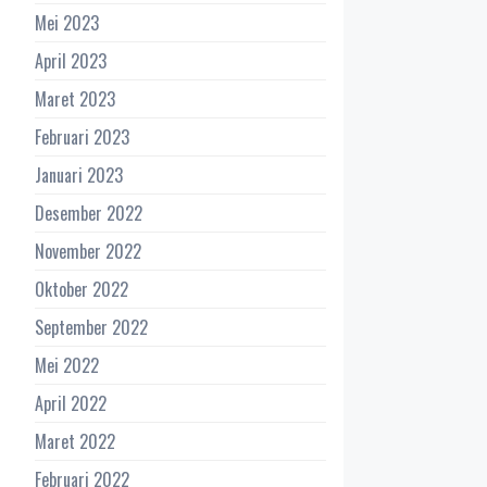
Mei 2023
April 2023
Maret 2023
Februari 2023
Januari 2023
Desember 2022
November 2022
Oktober 2022
September 2022
Mei 2022
April 2022
Maret 2022
Februari 2022