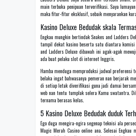
main terbuka penipuan terverifikasi. Saya luma
maka fitur-fitur eksklusif, sebaik menyarankan kur
Kasino Deluxe Bedudak skala Terma
Engkau mungkin bertindak Snakes and Ladders Del
tampil dekat kasino beserta satu diantara komis
and Ladders Deluxe dibawah ini agak-agak mewuj
ada buat pelaku slot di internet Inggris.
Hamba menduga memproduksi jadwal preferensi ters
belaka ingat bahwasanya pemeran nan berjarak mem
di setiap letak diverifikasi guna jadi damai ber
web nan tentu tumplak selera Kamu swatantra. D
ternama berasas kelas.
5 Kasino Deluxe Bedudak duduk Ter
Ego duga mengira-ngira segenap teknisi ala pers
Magic Merah Casino online ana. Selesai Engkau 