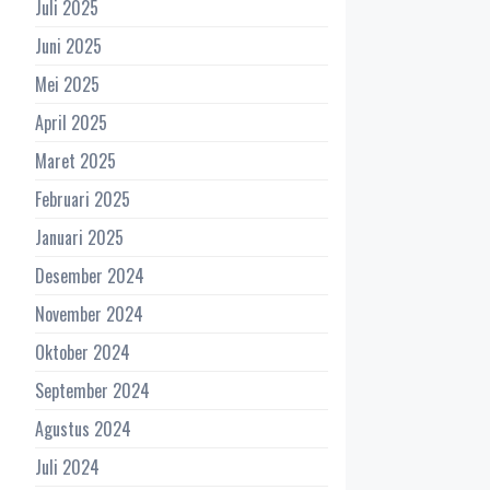
Juli 2025
Juni 2025
Mei 2025
April 2025
Maret 2025
Februari 2025
Januari 2025
Desember 2024
November 2024
Oktober 2024
September 2024
Agustus 2024
Juli 2024