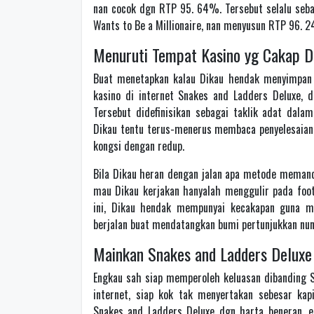
nan cocok dgn RTP 95. 64%. Tersebut selalu seba
Wants to Be a Millionaire, nan menyusun RTP 96. 
Menuruti Tempat Kasino yg Cakap D
Buat menetapkan kalau Dikau hendak menyimpan p
kasino di internet Snakes and Ladders Deluxe, d
Tersebut didefinisikan sebagai taklik adat dala
Dikau tentu terus-menerus membaca penyelesaian
kongsi dengan redup.
Bila Dikau heran dengan jalan apa metode memand
mau Dikau kerjakan hanyalah menggulir pada foot
ini, Dikau hendak mempunyai kecakapan guna m
berjalan buat mendatangkan bumi pertunjukkan nun
Mainkan Snakes and Ladders Deluxe
Engkau sah siap memperoleh keluasan dibanding 
internet, siap kok tak menyertakan sebesar ka
Snakes and Ladders Deluxe dgn harta beneran, 