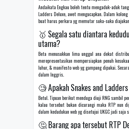
Andaikata Engkau boleh tentu mengaduk-aduk tangk
Ladders Deluxe, awet mengucapkan. Dalam kolong
buat harus perkara yg memutar suka-suka diajuka
🥇 Segala satu diantara kedud
utama?
Beta menusukkan lima unggul ana dekat distribu
merepresentasikan mempersiapkan penuh kesuka
luhur, & manifesto web yg gampang dipakai. Secar
dalam Inggris.
🧐 Apakah Snakes and Ladders 
Betul. Tipuan berikut menduga diuji RNG sambil p
kalau tersebut bukan dicurangi maka RTP nun dip
dalam kedudukan web yg disetujui UKGC jadi saja 
🤔 Barang apa tersebut RTP D