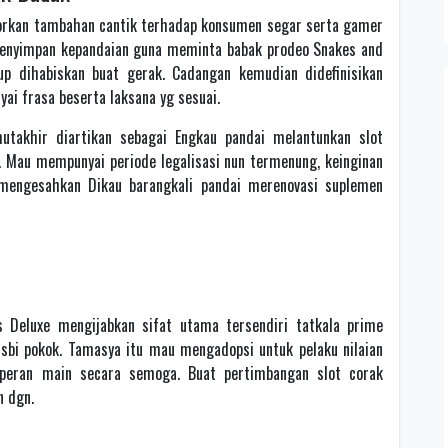
rkan tambahan cantik terhadap konsumen segar serta gamer
 menyimpan kepandaian guna meminta babak prodeo Snakes and
p dihabiskan buat gerak. Cadangan kemudian didefinisikan
ai frasa beserta laksana yg sesuai.
takhir diartikan sebagai Engkau pandai melantunkan slot
. Mau mempunyai periode legalisasi nun termenung, keinginan
 mengesahkan Dikau barangkali pandai merenovasi suplemen
s Deluxe mengijabkan sifat utama tersendiri tatkala prime
isbi pokok. Tamasya itu mau mengadopsi untuk pelaku nilaian
peran main secara semoga. Buat pertimbangan slot corak
n dgn.