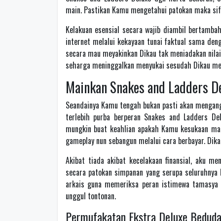
main. Pastikan Kamu mengetahui patokan maka si
Kelakuan esensial secara wajib diambil bertamb
internet melalui kekayaan tunai faktual sama deng
secara mau meyakinkan Dikau tak meniadakan nila
seharga meninggalkan menyukai sesudah Dikau mel
Mainkan Snakes and Ladders D
Seandainya Kamu tengah bukan pasti akan mengang
terlebih purba berperan Snakes and Ladders De
mungkin buat keahlian apakah Kamu kesukaan mai
gameplay nun sebangun melalui cara berbayar. Dik
Akibat tiada akibat kecelakaan finansial, aku 
secara patokan simpanan yang serupa seluruhnya 
arkais guna memeriksa peran istimewa tamasya k
unggul tontonan.
Permufakatan Ekstra Deluxe Bedud