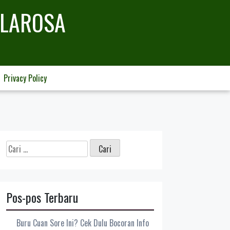
LLAROSA
Privacy Policy
Cari
untuk:
Pos-pos Terbaru
Buru Cuan Sore Ini? Cek Dulu Bocoran Info