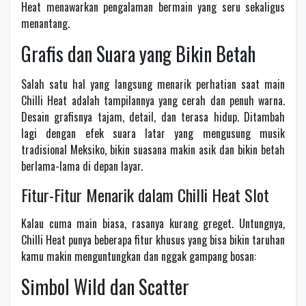
Heat menawarkan pengalaman bermain yang seru sekaligus
menantang.
Grafis dan Suara yang Bikin Betah
Salah satu hal yang langsung menarik perhatian saat main
Chilli Heat adalah tampilannya yang cerah dan penuh warna.
Desain grafisnya tajam, detail, dan terasa hidup. Ditambah
lagi dengan efek suara latar yang mengusung musik
tradisional Meksiko, bikin suasana makin asik dan bikin betah
berlama-lama di depan layar.
Fitur-Fitur Menarik dalam Chilli Heat Slot
Kalau cuma main biasa, rasanya kurang greget. Untungnya,
Chilli Heat punya beberapa fitur khusus yang bisa bikin taruhan
kamu makin menguntungkan dan nggak gampang bosan:
Simbol Wild dan Scatter