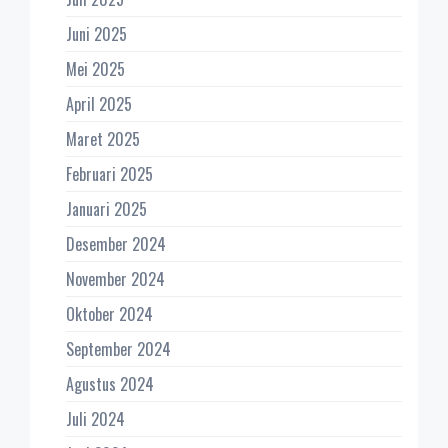
Juni 2025
Mei 2025
April 2025
Maret 2025
Februari 2025
Januari 2025
Desember 2024
November 2024
Oktober 2024
September 2024
Agustus 2024
Juli 2024