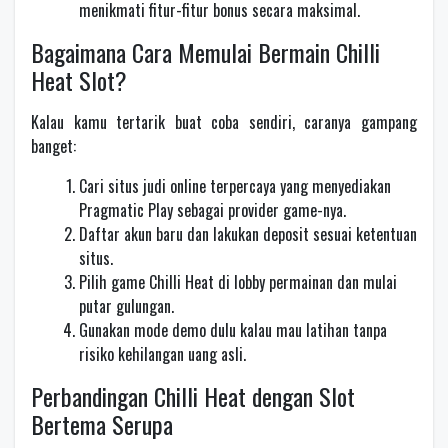
menikmati fitur-fitur bonus secara maksimal.
Bagaimana Cara Memulai Bermain Chilli
Heat Slot?
Kalau kamu tertarik buat coba sendiri, caranya gampang
banget:
Cari situs judi online terpercaya yang menyediakan
Pragmatic Play sebagai provider game-nya.
Daftar akun baru dan lakukan deposit sesuai ketentuan
situs.
Pilih game Chilli Heat di lobby permainan dan mulai
putar gulungan.
Gunakan mode demo dulu kalau mau latihan tanpa
risiko kehilangan uang asli.
Perbandingan Chilli Heat dengan Slot
Bertema Serupa