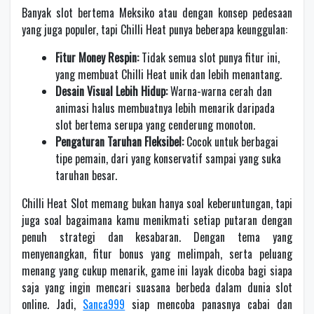
Banyak slot bertema Meksiko atau dengan konsep pedesaan
yang juga populer, tapi Chilli Heat punya beberapa keunggulan:
Fitur Money Respin:
Tidak semua slot punya fitur ini,
yang membuat Chilli Heat unik dan lebih menantang.
Desain Visual Lebih Hidup:
Warna-warna cerah dan
animasi halus membuatnya lebih menarik daripada
slot bertema serupa yang cenderung monoton.
Pengaturan Taruhan Fleksibel:
Cocok untuk berbagai
tipe pemain, dari yang konservatif sampai yang suka
taruhan besar.
Chilli Heat Slot memang bukan hanya soal keberuntungan, tapi
juga soal bagaimana kamu menikmati setiap putaran dengan
penuh strategi dan kesabaran. Dengan tema yang
menyenangkan, fitur bonus yang melimpah, serta peluang
menang yang cukup menarik, game ini layak dicoba bagi siapa
saja yang ingin mencari suasana berbeda dalam dunia slot
online. Jadi,
Sanca999
siap mencoba panasnya cabai dan