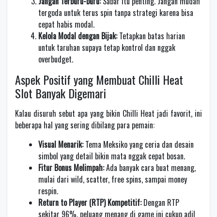
Jangan Terburu-buru:
Sabar itu penting. Jangan mudah
tergoda untuk terus spin tanpa strategi karena bisa
cepat habis modal.
Kelola Modal dengan Bijak:
Tetapkan batas harian
untuk taruhan supaya tetap kontrol dan nggak
overbudget.
Aspek Positif yang Membuat Chilli Heat
Slot Banyak Digemari
Kalau disuruh sebut apa yang bikin Chilli Heat jadi favorit, ini
beberapa hal yang sering dibilang para pemain:
Visual Menarik:
Tema Meksiko yang ceria dan desain
simbol yang detail bikin mata nggak cepat bosan.
Fitur Bonus Melimpah:
Ada banyak cara buat menang,
mulai dari wild, scatter, free spins, sampai money
respin.
Return to Player (RTP) Kompetitif:
Dengan RTP
sekitar 96%, peluang menang di game ini cukup adil