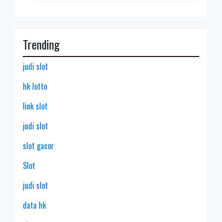
Trending
judi slot
hk lotto
link slot
judi slot
slot gacor
Slot
judi slot
data hk