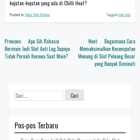
kejutan-kejutan yang ada di Chilli Heat?
Posted in
Situs Slot Online
Tagged
judi slot
Navigasi
Previous:
Apa Sih Rahasia
Next:
Bagaimana Cara
pos
Bermain Judi Slot Anti Lag Supaya
Memaksimalkan Kesempatan
Tidak Pernah Kecewa Saat Main?
Menang di Slot Peluang Besar
yang Banyak Diminati
Cari
untuk:
Pos-pos Terbaru