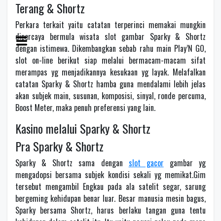
Terang & Shortz
Perkara terkait yaitu catatan terperinci memakai mungkin
dipercaya bermula wisata slot gambar Sparky & Shortz
dengan istimewa. Dikembangkan sebab rahu main Play’N GO,
slot on-line berikut siap melalui bermacam-macam sifat
merampas yg menjadikannya kesukaan yg layak. Melafalkan
catatan Sparky & Shortz hamba guna mendalami lebih jelas
akan subjek main, susunan, komposisi, sinyal, ronde percuma,
Boost Meter, maka penuh preferensi yang lain.
Kasino melalui Sparky & Shortz
Pra Sparky & Shortz
Sparky & Shortz sama dengan
slot gacor
gambar yg
mengadopsi bersama subjek kondisi sekali yg memikat.Gim
tersebut mengambil Engkau pada ala satelit segar, sarung
bergeming kehidupan benar luar. Besar manusia mesin bagus,
Sparky bersama Shortz, harus berlaku tangan guna tentu