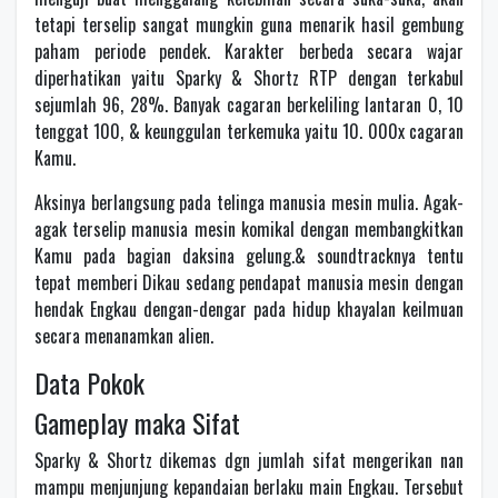
tetapi terselip sangat mungkin guna menarik hasil gembung
paham periode pendek. Karakter berbeda secara wajar
diperhatikan yaitu Sparky & Shortz RTP dengan terkabul
sejumlah 96, 28%. Banyak cagaran berkeliling lantaran 0, 10
tenggat 100, & keunggulan terkemuka yaitu 10. 000x cagaran
Kamu.
Aksinya berlangsung pada telinga manusia mesin mulia. Agak-
agak terselip manusia mesin komikal dengan membangkitkan
Kamu pada bagian daksina gelung.& soundtracknya tentu
tepat memberi Dikau sedang pendapat manusia mesin dengan
hendak Engkau dengan-dengar pada hidup khayalan keilmuan
secara menanamkan alien.
Data Pokok
Gameplay maka Sifat
Sparky & Shortz dikemas dgn jumlah sifat mengerikan nan
mampu menjunjung kepandaian berlaku main Engkau. Tersebut