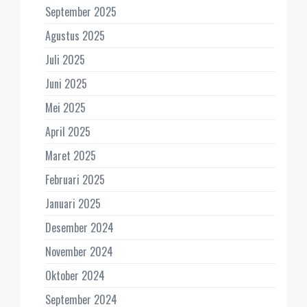
September 2025
Agustus 2025
Juli 2025
Juni 2025
Mei 2025
April 2025
Maret 2025
Februari 2025
Januari 2025
Desember 2024
November 2024
Oktober 2024
September 2024