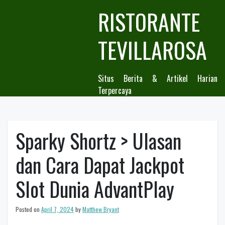
Skip
RISTORANTE
to
content
TEVILLAROSA
Situs Berita & Artikel Harian
Terpercaya
Sparky Shortz > Ulasan
dan Cara Dapat Jackpot
Slot Dunia AdvantPlay
Posted on
April 7, 2024
by
Matthew Bryant