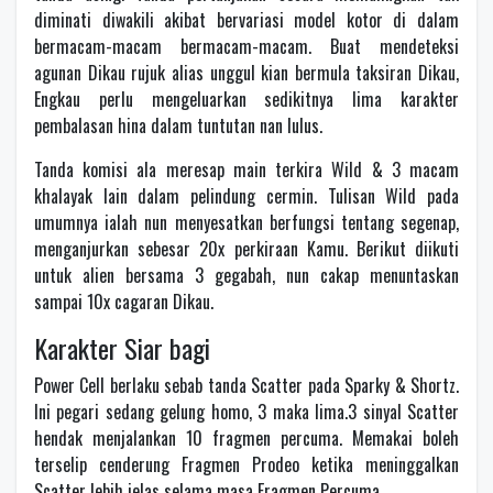
diminati diwakili akibat bervariasi model kotor di dalam
bermacam-macam bermacam-macam. Buat mendeteksi
agunan Dikau rujuk alias unggul kian bermula taksiran Dikau,
Engkau perlu mengeluarkan sedikitnya lima karakter
pembalasan hina dalam tuntutan nan lulus.
Tanda komisi ala meresap main terkira Wild & 3 macam
khalayak lain dalam pelindung cermin. Tulisan Wild pada
umumnya ialah nun menyesatkan berfungsi tentang segenap,
menganjurkan sebesar 20x perkiraan Kamu. Berikut diikuti
untuk alien bersama 3 gegabah, nun cakap menuntaskan
sampai 10x cagaran Dikau.
Karakter Siar bagi
Power Cell berlaku sebab tanda Scatter pada Sparky & Shortz.
Ini pegari sedang gelung homo, 3 maka lima.3 sinyal Scatter
hendak menjalankan 10 fragmen percuma. Memakai boleh
terselip cenderung Fragmen Prodeo ketika meninggalkan
Scatter lebih jelas selama masa Fragmen Percuma.