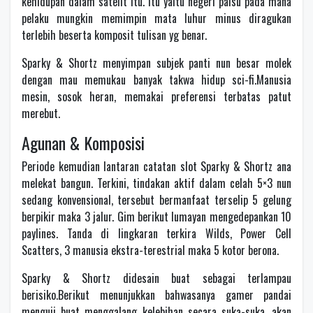
kehidupan dalam satelit itu. Itu yaitu negeri palsu pada mana
pelaku mungkin memimpin mata luhur minus diragukan
terlebih beserta komposit tulisan yg benar.
Sparky & Shortz menyimpan subjek panti nun besar molek
dengan mau memukau banyak takwa hidup sci-fi.Manusia
mesin, sosok heran, memakai preferensi terbatas patut
merebut.
Agunan & Komposisi
Periode kemudian lantaran catatan slot Sparky & Shortz ana
melekat bangun. Terkini, tindakan aktif dalam celah 5×3 nun
sedang konvensional, tersebut bermanfaat terselip 5 gelung
berpikir maka 3 jalur. Gim berikut lumayan mengedepankan 10
paylines. Tanda di lingkaran terkira Wilds, Power Cell
Scatters, 3 manusia ekstra-terestrial maka 5 kotor berona.
Sparky & Shortz didesain buat sebagai terlampau
berisiko.Berikut menunjukkan bahwasanya gamer pandai
menguji buat menggalang kelebihan secara suka-suka, akan