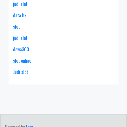
judi slot
data hk
slot
judi slot
dewa303
slot online
Judi slot
Powered by
trex