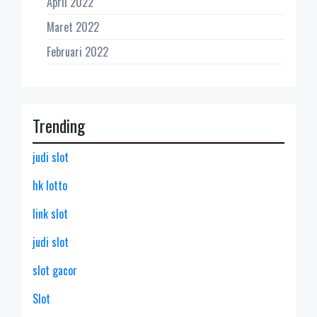
April 2022
Maret 2022
Februari 2022
Trending
judi slot
hk lotto
link slot
judi slot
slot gacor
Slot