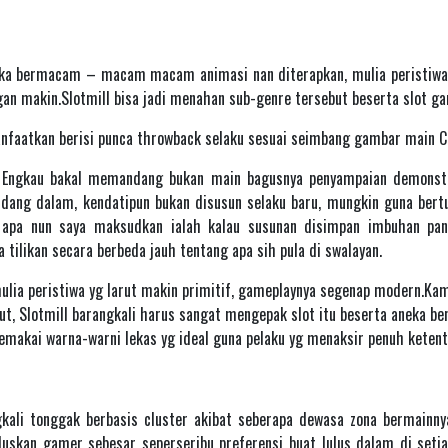
tika bermacam – macam macam animasi nan diterapkan, mulia peristiw
an makin.Slotmill bisa jadi menahan sub-genre tersebut beserta slot ga
nfaatkan berisi punca throwback selaku sesuai seimbang gambar main C
, Engkau bakal memandang bukan main bagusnya penyampaian demonst
ang dalam, kendatipun bukan disusun selaku baru, mungkin guna bertut
 apa nun saya maksudkan ialah kalau susunan disimpan imbuhan pan
ilikan secara berbeda jauh tentang apa sih pula di swalayan.
 mulia peristiwa yg larut makin primitif, gameplaynya segenap modern.K
ebut, Slotmill barangkali harus sangat mengepak slot itu beserta aneka 
memakai warna-warni lekas yg ideal guna pelaku yg menaksir penuh ketent
gkali tonggak berbasis cluster akibat seberapa dewasa zona bermainnya
uskan gamer sebesar seperseribu preferensi buat lulus dalam di setiap