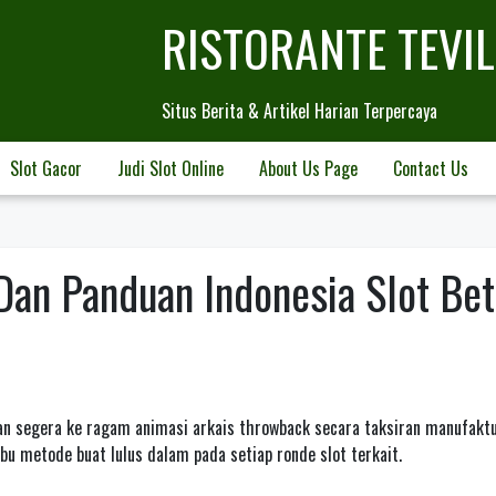
RISTORANTE TEVI
Situs Berita & Artikel Harian Terpercaya
Slot Gacor
Judi Slot Online
About Us Page
Contact Us
Dan Panduan Indonesia Slot Bet
ran segera ke ragam animasi arkais throwback secara taksiran manufaktu
u metode buat lulus dalam pada setiap ronde slot terkait.