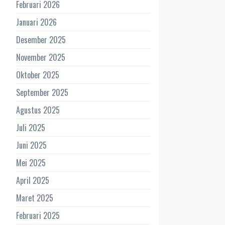
Februari 2026
Januari 2026
Desember 2025
November 2025
Oktober 2025
September 2025
Agustus 2025
Juli 2025
Juni 2025
Mei 2025
April 2025
Maret 2025
Februari 2025