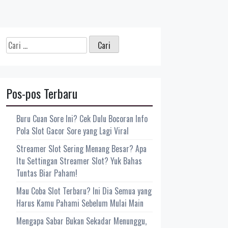
Cari
untuk:
Pos-pos Terbaru
Buru Cuan Sore Ini? Cek Dulu Bocoran Info
Pola Slot Gacor Sore yang Lagi Viral
Streamer Slot Sering Menang Besar? Apa
Itu Settingan Streamer Slot? Yuk Bahas
Tuntas Biar Paham!
Mau Coba Slot Terbaru? Ini Dia Semua yang
Harus Kamu Pahami Sebelum Mulai Main
Mengapa Sabar Bukan Sekadar Menunggu,